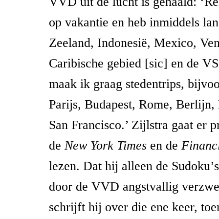
VVD uit de lucht is gehaald: ‘Re
op vakantie en heb inmiddels la
Zeeland, Indonesië, Mexico, Ven
Caribische gebied [sic] en de V
maak ik graag stedentrips, bijvo
Parijs, Budapest, Rome, Berlijn
San Francisco.’ Zijlstra gaat er p
de
New York Times
en de
Financ
lezen. Dat hij alleen de Sudoku’
door de VVD angstvallig verzwe
schrijft hij over die ene keer, to