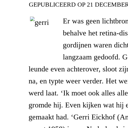
GEPUBLICEERD OP
21 DECEMBER
Er was geen lichtbron
behalve het retina-di
gordijnen waren dich
langzaam gedoofd. G
leunde even achterover, sloot zi
na, en typte weer verder. Het we
werd laat. ‘Ik moet ook alles all
gromde hij. Even kijken wat hij e
gemaakt had. ‘Gerri Eickhof (A