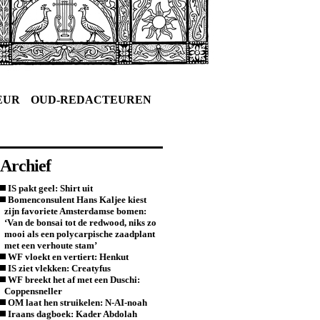
EUR
OUD-REDACTEUREN
Archief
IS pakt geel: Shirt uit
Bomenconsulent Hans Kaljee kiest
zijn favoriete Amsterdamse bomen:
‘Van de bonsai tot de redwood, niks zo
mooi als een polycarpische zaadplant
met een verhoute stam’
WF vloekt en vertiert: Henkut
IS ziet vlekken: Creatyfus
WF breekt het af met een Duschi:
Coppensneller
OM laat hen struikelen: N-AI-noah
Iraans dagboek: Kader Abdolah