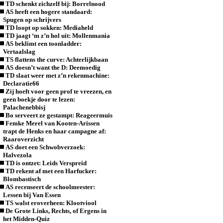
TD schenkt zichzelf bij: Borrelnood
AS heeft een hogere standaard:
Spugen op schrijvers
TD loopt op sokken: Mediaheld
TD jaagt ‘m z’n hol uit: Mollenmania
AS beklimt een toonladder:
Vertaalslag
TS flattens the curve: Achterlijkbaan
AS doesn’t want the D: Deemoedig
TD slaat weer met z’n rekenmachine:
Declaratie66
Zij hoeft voor geen prof te vreezen, en
geen boekje door te lezen:
Palachenebbisj
Bo serveert ze gestampt: Reageermuis
Femke Merel van Kooten-Arissen
trapt de Henks en haar campagne af:
Raaroverzicht
AS doet een Schwobverzoek:
Halvezola
TD is ontzet: Leids Verspreid
TD rekent af met een Harfucker:
Blombastisch
AS recenseert de schoolmeester:
Lessen bij Van Essen
TS walst eroverheen: Klootviool
De Grote Links, Rechts, of Ergens in
het Midden-Quiz