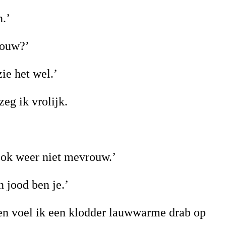
n.’
vrouw?’
 zie het wel.’
 zeg ik vrolijk.
 ook weer niet mevrouw.’
n jood ben je.’
en voel ik een klodder lauwwarme drab op