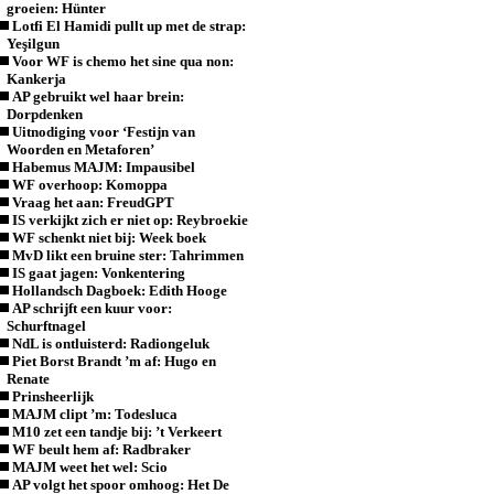
groeien: Hünter
Lotfi El Hamidi pullt up met de strap:
Yeşilgun
Voor WF is chemo het sine qua non:
Kankerja
AP gebruikt wel haar brein:
Dorpdenken
Uitnodiging voor ‘Festijn van
Woorden en Metaforen’
Habemus MAJM: Impausibel
WF overhoop: Komoppa
Vraag het aan: FreudGPT
IS verkijkt zich er niet op: Reybroekie
WF schenkt niet bij: Week boek
MvD likt een bruine ster: Tahrimmen
IS gaat jagen: Vonkentering
Hollandsch Dagboek: Edith Hooge
AP schrijft een kuur voor:
Schurftnagel
NdL is ontluisterd: Radiongeluk
Piet Borst Brandt ’m af: Hugo en
Renate
Prinsheerlijk
MAJM clipt ’m: Todesluca
M10 zet een tandje bij: ’t Verkeert
WF beult hem af: Radbraker
MAJM weet het wel: Scio
AP volgt het spoor omhoog: Het De