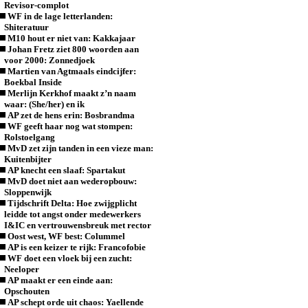
Revisor-complot
WF in de lage letterlanden:
Shiteratuur
M10 hout er niet van: Kakkajaar
Johan Fretz ziet 800 woorden aan
voor 2000: Zonnedjoek
Martien van Agtmaals eindcijfer:
Boekbal Inside
Merlijn Kerkhof maakt z’n naam
waar: (She/her) en ik
AP zet de hens erin: Bosbrandma
WF geeft haar nog wat stompen:
Rolstoelgang
MvD zet zijn tanden in een vieze man:
Kuitenbijter
AP knecht een slaaf: Spartakut
MvD doet niet aan wederopbouw:
Sloppenwijk
Tijdschrift Delta: Hoe zwijgplicht
leidde tot angst onder medewerkers
I&IC en vertrouwensbreuk met rector
Oost west, WF best: Colummel
AP is een keizer te rijk: Francofobie
WF doet een vloek bij een zucht:
Neeloper
AP maakt er een einde aan:
Opschouten
AP schept orde uit chaos: Yaellende