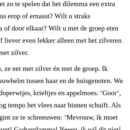
t zo te spelen dat het dilemma een extra
jus erop of ernaast? Wilt u straks
a of door elkaar? Wilt u met de groep eten
f liever even lekker alleen met het zilveren
met zilver.
, ze eet met zilver én met de groep. Ik
blauwhelm tussen haar en de huisgenoten. We
doperwtjes, krieltjes en appelmoes. ‘Goor’,
oog tempo het vlees naar binnen schuift. Als
begint ze te schreeuwen: ‘Mevrouw, ik moet
stront! Gadverdamme! Neeee, ik wil dit niet!