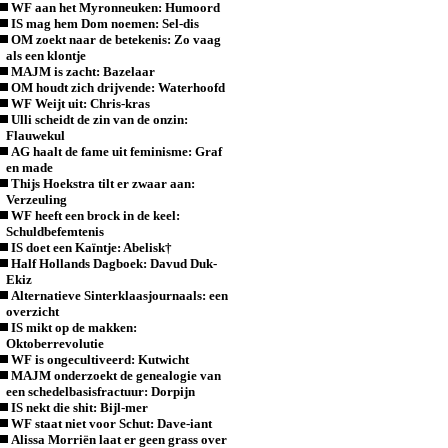
WF aan het Myronneuken: Humoord
IS mag hem Dom noemen: Sel-dis
OM zoekt naar de betekenis: Zo vaag
als een klontje
MAJM is zacht: Bazelaar
OM houdt zich drijvende: Waterhoofd
WF Weijt uit: Chris-kras
Ulli scheidt de zin van de onzin:
Flauwekul
AG haalt de fame uit feminisme: Graf
en made
Thijs Hoekstra tilt er zwaar aan:
Verzeuling
WF heeft een brock in de keel:
Schuldbefemtenis
IS doet een Kaïntje: Abelisk†
Half Hollands Dagboek: Davud Duk-
Ekiz
Alternatieve Sinterklaasjournaals: een
overzicht
IS mikt op de makken:
Oktoberrevolutie
WF is ongecultiveerd: Kutwicht
MAJM onderzoekt de genealogie van
een schedelbasisfractuur: Dorpijn
IS nekt die shit: Bijl-mer
WF staat niet voor Schut: Dave-iant
Alissa Morriën laat er geen grass over