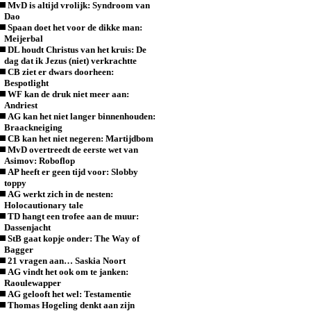
MvD is altijd vrolijk: Syndroom van
Dao
Spaan doet het voor de dikke man:
Meijerbal
DL houdt Christus van het kruis: De
dag dat ik Jezus (niet) verkrachtte
CB ziet er dwars doorheen:
Bespotlight
WF kan de druk niet meer aan:
Andriest
AG kan het niet langer binnenhouden:
Braackneiging
CB kan het niet negeren: Martijdbom
MvD overtreedt de eerste wet van
Asimov: Roboflop
AP heeft er geen tijd voor: Slobby
toppy
AG werkt zich in de nesten:
Holocautionary tale
TD hangt een trofee aan de muur:
Dassenjacht
StB gaat kopje onder: The Way of
Bagger
21 vragen aan… Saskia Noort
AG vindt het ook om te janken:
Raoulewapper
AG gelooft het wel: Testamentie
Thomas Hogeling denkt aan zijn