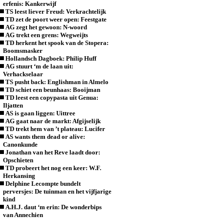
erfenis: Kankerwijf
TS leest liever Freud: Verkrachtelijk
TD zet de poort weer open: Feestgate
AG zegt het gewoon: N-woord
AG trekt een grens: Wegweijts
TD herkent het spook van de Stopera:
Boomsmasker
Hollandsch Dagboek: Philip Huff
AG stuurt ‘m de laan uit:
Verhackselaar
TS pusht back: Englishman in Almelo
TD schiet een beunhaas: Booijman
TD leest een copypasta uit Genua:
Iljatten
AS is gaan liggen: Uittree
AG gaat naar de markt: Afgijselijk
TD trekt hem van ’t plateau: Lucifer
AS wants them dead or alive:
Canonkunde
Jonathan van het Reve laadt door:
Opschieten
TD probeert het nog een keer: W.F.
Herkansing
Delphine Lecompte bundelt
perversjes: De tuinman en het vijfjarige
kind
A.H.J. daut ‘m erin: De wonderbips
van Annechien