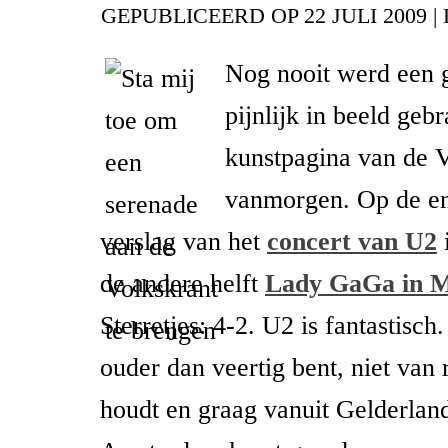
GEPUBLICEERD OP
22 JULI 2009
|
Nog nooit werd een g
pijnlijk in beeld gebr
kunstpagina van de V
vanmorgen. Op de en
verslag van het
concert van U2
de andere helft
Lady GaGa in 
Sterretjes: 4-2. U2 is fantastisch.
ouder dan veertig bent, niet van
houdt en graag vanuit Gelderlan