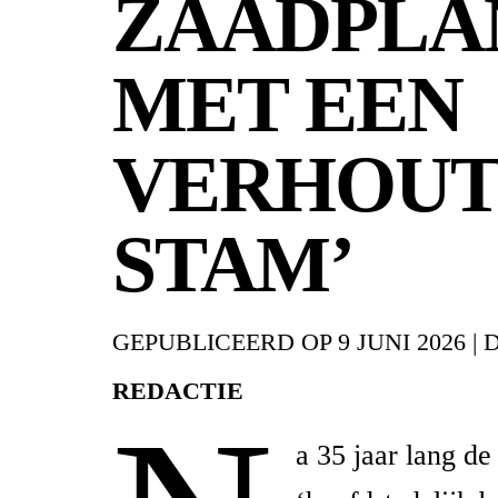
ZAADPLA
MET EEN
VERHOUT
STAM’
GEPUBLICEERD OP
9 JUNI 2026
|
REDACTIE
a 35 jaar lang de 