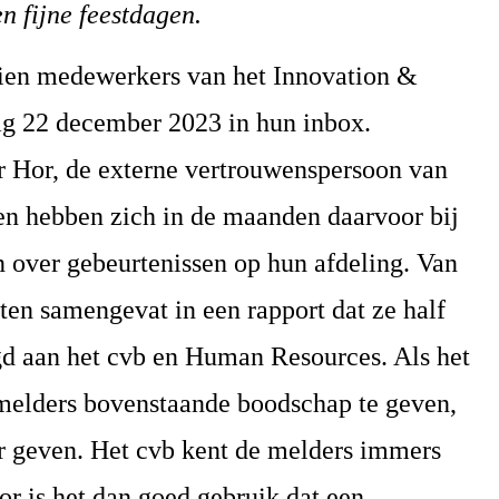
n fijne feestdagen.
ftien medewerkers van het Innovation &
ag 22 december 2023 in hun inbox.
r Hor, de externe vertrouwenspersoon van
ien hebben zich in de maanden daarvoor bij
 over gebeurtenissen op hun afdeling. Van
ten samengevat in een rapport dat ze half
gd aan het cvb en Human Resources. Als het
melders bovenstaande boodschap te geven,
r geven. Het cvb kent de melders immers
or is het dan goed gebruik dat een