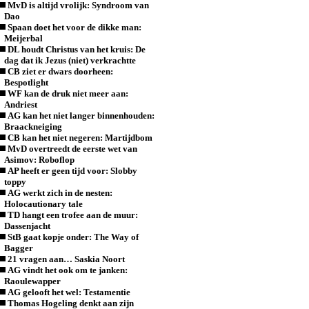
MvD is altijd vrolijk: Syndroom van
Dao
Spaan doet het voor de dikke man:
Meijerbal
DL houdt Christus van het kruis: De
dag dat ik Jezus (niet) verkrachtte
CB ziet er dwars doorheen:
Bespotlight
WF kan de druk niet meer aan:
Andriest
AG kan het niet langer binnenhouden:
Braackneiging
CB kan het niet negeren: Martijdbom
MvD overtreedt de eerste wet van
Asimov: Roboflop
AP heeft er geen tijd voor: Slobby
toppy
AG werkt zich in de nesten:
Holocautionary tale
TD hangt een trofee aan de muur:
Dassenjacht
StB gaat kopje onder: The Way of
Bagger
21 vragen aan… Saskia Noort
AG vindt het ook om te janken:
Raoulewapper
AG gelooft het wel: Testamentie
Thomas Hogeling denkt aan zijn