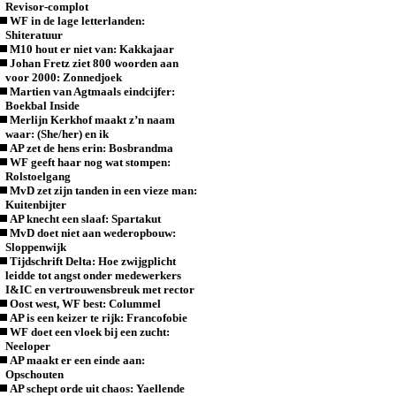
Revisor-complot
WF in de lage letterlanden:
Shiteratuur
M10 hout er niet van: Kakkajaar
Johan Fretz ziet 800 woorden aan
voor 2000: Zonnedjoek
Martien van Agtmaals eindcijfer:
Boekbal Inside
Merlijn Kerkhof maakt z’n naam
waar: (She/her) en ik
AP zet de hens erin: Bosbrandma
WF geeft haar nog wat stompen:
Rolstoelgang
MvD zet zijn tanden in een vieze man:
Kuitenbijter
AP knecht een slaaf: Spartakut
MvD doet niet aan wederopbouw:
Sloppenwijk
Tijdschrift Delta: Hoe zwijgplicht
leidde tot angst onder medewerkers
I&IC en vertrouwensbreuk met rector
Oost west, WF best: Colummel
AP is een keizer te rijk: Francofobie
WF doet een vloek bij een zucht:
Neeloper
AP maakt er een einde aan:
Opschouten
AP schept orde uit chaos: Yaellende