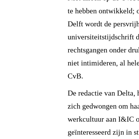
te hebben ontwikkeld; 
Delft wordt de persvrijh
universiteitstijdschrif
rechtsgangen onder druk
niet intimideren, al he
CvB.
De redactie van Delta, h
zich gedwongen om haar
werkcultuur aan I&IC of
geïnteresseerd zijn in 