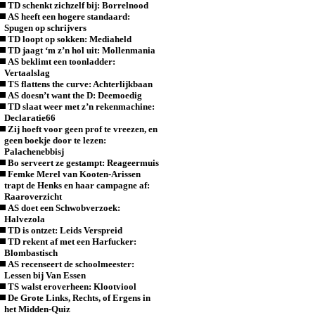
TD schenkt zichzelf bij: Borrelnood
AS heeft een hogere standaard:
Spugen op schrijvers
TD loopt op sokken: Mediaheld
TD jaagt ‘m z’n hol uit: Mollenmania
AS beklimt een toonladder:
Vertaalslag
TS flattens the curve: Achterlijkbaan
AS doesn’t want the D: Deemoedig
TD slaat weer met z’n rekenmachine:
Declaratie66
Zij hoeft voor geen prof te vreezen, en
geen boekje door te lezen:
Palachenebbisj
Bo serveert ze gestampt: Reageermuis
Femke Merel van Kooten-Arissen
trapt de Henks en haar campagne af:
Raaroverzicht
AS doet een Schwobverzoek:
Halvezola
TD is ontzet: Leids Verspreid
TD rekent af met een Harfucker:
Blombastisch
AS recenseert de schoolmeester:
Lessen bij Van Essen
TS walst eroverheen: Klootviool
De Grote Links, Rechts, of Ergens in
het Midden-Quiz