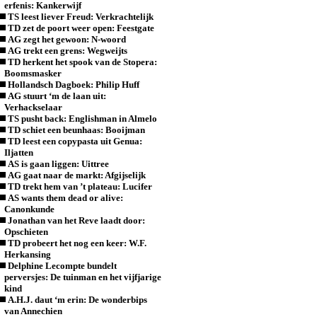
erfenis: Kankerwijf
TS leest liever Freud: Verkrachtelijk
TD zet de poort weer open: Feestgate
AG zegt het gewoon: N-woord
AG trekt een grens: Wegweijts
TD herkent het spook van de Stopera:
Boomsmasker
Hollandsch Dagboek: Philip Huff
AG stuurt ‘m de laan uit:
Verhackselaar
TS pusht back: Englishman in Almelo
TD schiet een beunhaas: Booijman
TD leest een copypasta uit Genua:
Iljatten
AS is gaan liggen: Uittree
AG gaat naar de markt: Afgijselijk
TD trekt hem van ’t plateau: Lucifer
AS wants them dead or alive:
Canonkunde
Jonathan van het Reve laadt door:
Opschieten
TD probeert het nog een keer: W.F.
Herkansing
Delphine Lecompte bundelt
perversjes: De tuinman en het vijfjarige
kind
A.H.J. daut ‘m erin: De wonderbips
van Annechien