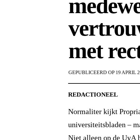
medewe
vertro
met rec
GEPUBLICEERD OP
19 APRIL 
REDACTIONEEL
Normaliter kijkt Propri
universiteitsbladen – m
Niet alleen op de UvA 