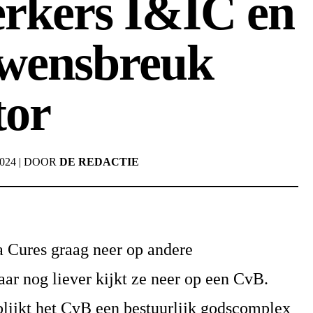
rkers I&IC en
uwensbreuk
tor
2024
|
DOOR
DE REDACTIE
a Cures graag neer op andere
aar nog liever kijkt ze neer op een CvB.
blijkt het CvB een bestuurlijk godscomplex