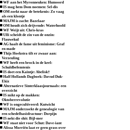
WF aan het Myronneuken: Humoord
IS mag hem Dom noemen: Sel-dis
OM zoekt naar de betekenis: Zo vaag
als een klontje
MAJM is zacht: Bazelaar
OM houdt zich drijvende: Waterhoofd
WF Weijt uit: Chris-kras
Ulli scheidt de zin van de onzin:
Flauwekul
AG haalt de fame uit feminisme: Graf
en made
Thijs Hoekstra tilt er zwaar aan:
Verzeuling
WF heeft een brock in de keel:
Schuldbefemtenis
IS doet een Kaïntje: Abelisk†
Half Hollands Dagboek: Davud Duk-
Ekiz
Alternatieve Sinterklaasjournaals: een
overzicht
IS mikt op de makken:
Oktoberrevolutie
WF is ongecultiveerd: Kutwicht
MAJM onderzoekt de genealogie van
een schedelbasisfractuur: Dorpijn
IS nekt die shit: Bijl-mer
WF staat niet voor Schut: Dave-iant
Alissa Morriën laat er geen grass over