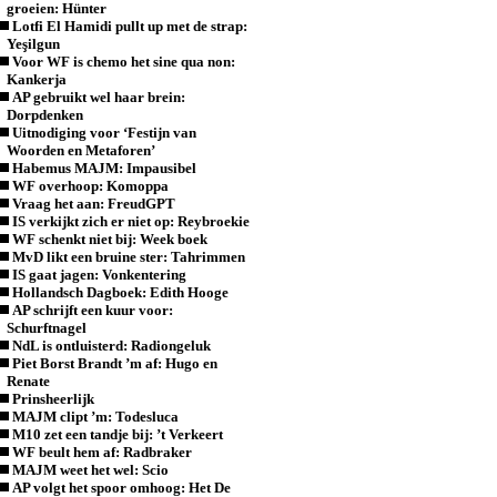
groeien: Hünter
Lotfi El Hamidi pullt up met de strap:
Yeşilgun
Voor WF is chemo het sine qua non:
Kankerja
AP gebruikt wel haar brein:
Dorpdenken
Uitnodiging voor ‘Festijn van
Woorden en Metaforen’
Habemus MAJM: Impausibel
WF overhoop: Komoppa
Vraag het aan: FreudGPT
IS verkijkt zich er niet op: Reybroekie
WF schenkt niet bij: Week boek
MvD likt een bruine ster: Tahrimmen
IS gaat jagen: Vonkentering
Hollandsch Dagboek: Edith Hooge
AP schrijft een kuur voor:
Schurftnagel
NdL is ontluisterd: Radiongeluk
Piet Borst Brandt ’m af: Hugo en
Renate
Prinsheerlijk
MAJM clipt ’m: Todesluca
M10 zet een tandje bij: ’t Verkeert
WF beult hem af: Radbraker
MAJM weet het wel: Scio
AP volgt het spoor omhoog: Het De