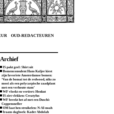
EUR
OUD-REDACTEUREN
Archief
IS pakt geel: Shirt uit
Bomenconsulent Hans Kaljee kiest
zijn favoriete Amsterdamse bomen:
‘Van de bonsai tot de redwood, niks zo
mooi als een polycarpische zaadplant
met een verhoute stam’
WF vloekt en vertiert: Henkut
IS ziet vlekken: Creatyfus
WF breekt het af met een Duschi:
Coppensneller
OM laat hen struikelen: N-AI-noah
Iraans dagboek: Kader Abdolah