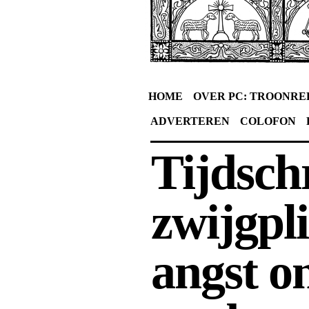
HOME
OVER PC: TROONRE
ADVERTEREN
COLOFON
Tijdsch
zwijgpli
angst o