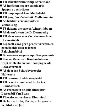
TD schenkt zichzelf bij: Borrelnood
AS heeft een hogere standaard:
Spugen op schrijvers
TD loopt op sokken: Mediaheld
TD jaagt ‘m z’n hol uit: Mollenmania
AS beklimt een toonladder:
Vertaalslag
TS flattens the curve: Achterlijkbaan
AS doesn’t want the D: Deemoedig
TD slaat weer met z’n rekenmachine:
Declaratie66
Zij hoeft voor geen prof te vreezen, en
geen boekje door te lezen:
Palachenebbisj
Bo serveert ze gestampt: Reageermuis
Femke Merel van Kooten-Arissen
trapt de Henks en haar campagne af:
Raaroverzicht
AS doet een Schwobverzoek:
Halvezola
TD is ontzet: Leids Verspreid
TD rekent af met een Harfucker:
Blombastisch
AS recenseert de schoolmeester:
Lessen bij Van Essen
TS walst eroverheen: Klootviool
De Grote Links, Rechts, of Ergens in
het Midden-Quiz