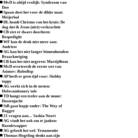
MvD is altijd vrolijk: Syndroom van
Dao
Spaan doet het voor de dikke man:
Meijerbal
DL houdt Christus van het kruis: De
dag dat ik Jezus (niet) verkrachtte
CB ziet er dwars doorheen:
Bespotlight
WF kan de druk niet meer aan:
Andriest
AG kan het niet langer binnenhouden:
Braackneiging
CB kan het niet negeren: Martijdbom
MvD overtreedt de eerste wet van
Asimov: Roboflop
AP heeft er geen tijd voor: Slobby
toppy
AG werkt zich in de nesten:
Holocautionary tale
TD hangt een trofee aan de muur:
Dassenjacht
StB gaat kopje onder: The Way of
Bagger
21 vragen aan… Saskia Noort
AG vindt het ook om te janken:
Raoulewapper
AG gelooft het wel: Testamentie
Thomas Hogeling denkt aan zijn