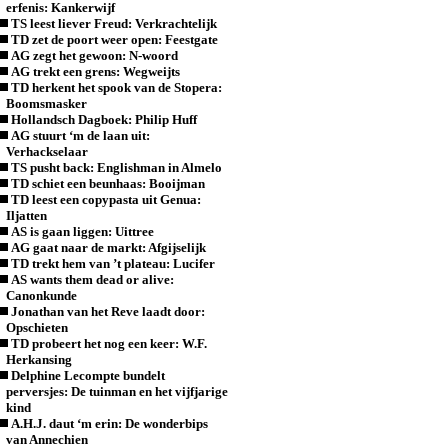
erfenis: Kankerwijf
TS leest liever Freud: Verkrachtelijk
TD zet de poort weer open: Feestgate
AG zegt het gewoon: N-woord
AG trekt een grens: Wegweijts
TD herkent het spook van de Stopera:
Boomsmasker
Hollandsch Dagboek: Philip Huff
AG stuurt ‘m de laan uit:
Verhackselaar
TS pusht back: Englishman in Almelo
TD schiet een beunhaas: Booijman
TD leest een copypasta uit Genua:
Iljatten
AS is gaan liggen: Uittree
AG gaat naar de markt: Afgijselijk
TD trekt hem van ’t plateau: Lucifer
AS wants them dead or alive:
Canonkunde
Jonathan van het Reve laadt door:
Opschieten
TD probeert het nog een keer: W.F.
Herkansing
Delphine Lecompte bundelt
perversjes: De tuinman en het vijfjarige
kind
A.H.J. daut ‘m erin: De wonderbips
van Annechien