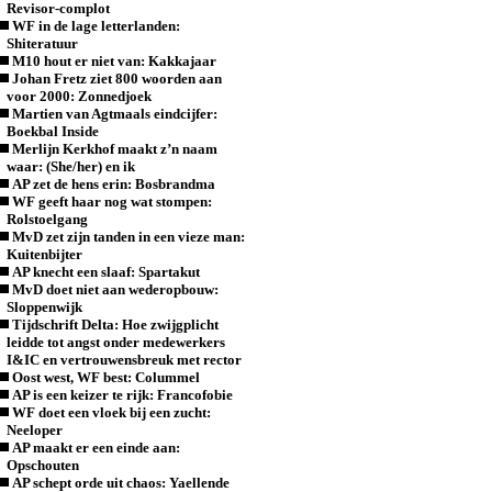
Revisor-complot
WF in de lage letterlanden:
Shiteratuur
M10 hout er niet van: Kakkajaar
Johan Fretz ziet 800 woorden aan
voor 2000: Zonnedjoek
Martien van Agtmaals eindcijfer:
Boekbal Inside
Merlijn Kerkhof maakt z’n naam
waar: (She/her) en ik
AP zet de hens erin: Bosbrandma
WF geeft haar nog wat stompen:
Rolstoelgang
MvD zet zijn tanden in een vieze man:
Kuitenbijter
AP knecht een slaaf: Spartakut
MvD doet niet aan wederopbouw:
Sloppenwijk
Tijdschrift Delta: Hoe zwijgplicht
leidde tot angst onder medewerkers
I&IC en vertrouwensbreuk met rector
Oost west, WF best: Colummel
AP is een keizer te rijk: Francofobie
WF doet een vloek bij een zucht:
Neeloper
AP maakt er een einde aan:
Opschouten
AP schept orde uit chaos: Yaellende