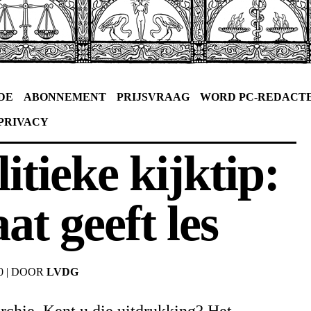
DE
ABONNEMENT
PRIJSVRAAG
WORD PC-REDACT
PRIVACY
itieke kijktip:
t geeft les
0
|
DOOR
LVDG