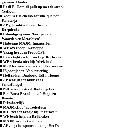
groeien: Hünter
Lotfi El Hamidi pullt up met de strap:
Yeşilgun
Voor WF is chemo het sine qua non:
Kankerja
AP gebruikt wel haar brein:
Dorpdenken
Uitnodiging voor ‘Festijn van
Woorden en Metaforen’
Habemus MAJM: Impausibel
WF overhoop: Komoppa
Vraag het aan: FreudGPT
IS verkijkt zich er niet op: Reybroekie
WF schenkt niet bij: Week boek
MvD likt een bruine ster: Tahrimmen
IS gaat jagen: Vonkentering
Hollandsch Dagboek: Edith Hooge
AP schrijft een kuur voor:
Schurftnagel
NdL is ontluisterd: Radiongeluk
Piet Borst Brandt ’m af: Hugo en
Renate
Prinsheerlijk
MAJM clipt ’m: Todesluca
M10 zet een tandje bij: ’t Verkeert
WF beult hem af: Radbraker
MAJM weet het wel: Scio
AP volgt het spoor omhoog: Het De