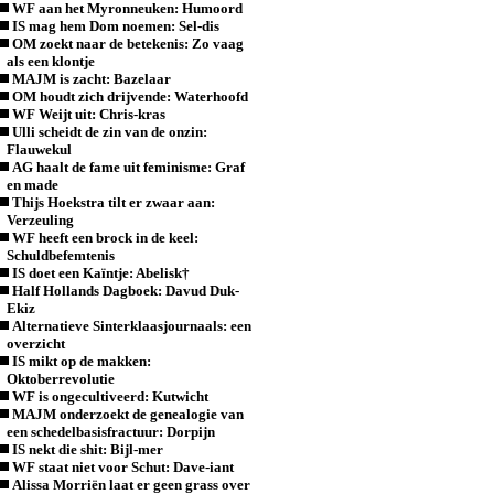
WF aan het Myronneuken: Humoord
IS mag hem Dom noemen: Sel-dis
OM zoekt naar de betekenis: Zo vaag
als een klontje
MAJM is zacht: Bazelaar
OM houdt zich drijvende: Waterhoofd
WF Weijt uit: Chris-kras
Ulli scheidt de zin van de onzin:
Flauwekul
AG haalt de fame uit feminisme: Graf
en made
Thijs Hoekstra tilt er zwaar aan:
Verzeuling
WF heeft een brock in de keel:
Schuldbefemtenis
IS doet een Kaïntje: Abelisk†
Half Hollands Dagboek: Davud Duk-
Ekiz
Alternatieve Sinterklaasjournaals: een
overzicht
IS mikt op de makken:
Oktoberrevolutie
WF is ongecultiveerd: Kutwicht
MAJM onderzoekt de genealogie van
een schedelbasisfractuur: Dorpijn
IS nekt die shit: Bijl-mer
WF staat niet voor Schut: Dave-iant
Alissa Morriën laat er geen grass over