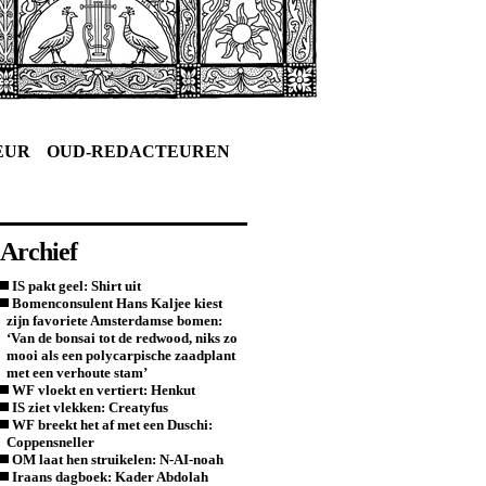
EUR
OUD-REDACTEUREN
Archief
IS pakt geel: Shirt uit
Bomenconsulent Hans Kaljee kiest
zijn favoriete Amsterdamse bomen:
‘Van de bonsai tot de redwood, niks zo
mooi als een polycarpische zaadplant
met een verhoute stam’
WF vloekt en vertiert: Henkut
IS ziet vlekken: Creatyfus
WF breekt het af met een Duschi:
Coppensneller
OM laat hen struikelen: N-AI-noah
Iraans dagboek: Kader Abdolah