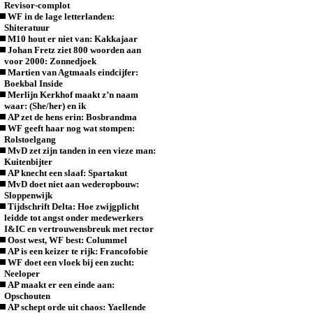
Revisor-complot
WF in de lage letterlanden:
Shiteratuur
M10 hout er niet van: Kakkajaar
Johan Fretz ziet 800 woorden aan
voor 2000: Zonnedjoek
Martien van Agtmaals eindcijfer:
Boekbal Inside
Merlijn Kerkhof maakt z’n naam
waar: (She/her) en ik
AP zet de hens erin: Bosbrandma
WF geeft haar nog wat stompen:
Rolstoelgang
MvD zet zijn tanden in een vieze man:
Kuitenbijter
AP knecht een slaaf: Spartakut
MvD doet niet aan wederopbouw:
Sloppenwijk
Tijdschrift Delta: Hoe zwijgplicht
leidde tot angst onder medewerkers
I&IC en vertrouwensbreuk met rector
Oost west, WF best: Colummel
AP is een keizer te rijk: Francofobie
WF doet een vloek bij een zucht:
Neeloper
AP maakt er een einde aan:
Opschouten
AP schept orde uit chaos: Yaellende