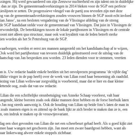
ingen. Hij werd gewaardeerd om zijn Zeeuwse nuchterheid en zijn talent om in duidelijke
en dan ze zijn. De gemeenteraadsverkiezingen in 2014 bleken voor de SGP een perfecte
slijsten te zetten. De progressieve vleugel van de partij zou tevreden zijn met deze
elang van de gemeenteraadsverkiezingen zouden vrouwen binnen de SGP nooit echt invloed
an Janse’, na een besloten vergadering van de Vlissingse afdeling van de streng
 de SGP kandidaat stelde voor de gemeenteraad van Vlissingen. Dat juist in Vlissingen de
 verwonderlijk. De betrekkingen tussen de lokale partijbonzen in Vlissingen en de centrale
ont niet alleen qua structuur, maar ook wat loyaliteit van de leden betreft sterke
ien worden als het St Petersburg van de SGP.
arborgen, werden er eerst zes mannen aangesteld om het kandidaatschap af te wijzen,
 Ook werd het partijbestuur van tevoren duidelijk geïnstrueerd over de uitslag van de
idaatschap van Jan besproken zou worden. 23 leden dienden voor te stemmen, veertien
 Jan is. Uw redactie haalde enkele beelden uit het onvolprezen programma ‘de vijfde dag’
kke vinger in de pap heeft) over de week van Lilian rond haar benoeming als raadslid.
iezing van Lilian weliswaar zorgvuldig is voorbereid, maar dat er hier en daar kleine
lettende oog, zoals dat van uw redactie.
Lilian die een schriftelijke steunbetuiging van Anneke Schaap voorleest, valt haar
angende, kleine borsten zoals ook dikke mannen deze hebben en de forse bierbuik laten
Jan nog steeds aanwezig is. Ook de houding van Lilian op beide foto’s laten de man in
 zoals mannen eigen is en zittend op de bank lijkt ze zich breder te maken dan ze is, een
en, om indruk te maken op de vrouwtjesvariant.
g een shot gevonden van Lilian die net een scheerbeurt gehad heeft. Als u goed kijkt ziet
rmee haar wangen net geschoren zijn. Jan moet een zware baardgroei hebben, want als
haar linkerwang alweer enkele stoppels zichtbaar.