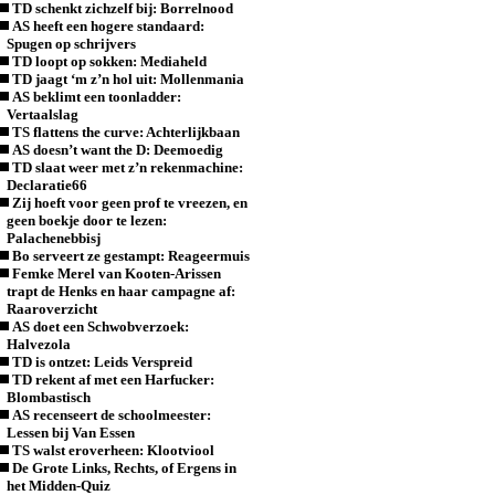
TD schenkt zichzelf bij: Borrelnood
AS heeft een hogere standaard:
Spugen op schrijvers
TD loopt op sokken: Mediaheld
TD jaagt ‘m z’n hol uit: Mollenmania
AS beklimt een toonladder:
Vertaalslag
TS flattens the curve: Achterlijkbaan
AS doesn’t want the D: Deemoedig
TD slaat weer met z’n rekenmachine:
Declaratie66
Zij hoeft voor geen prof te vreezen, en
geen boekje door te lezen:
Palachenebbisj
Bo serveert ze gestampt: Reageermuis
Femke Merel van Kooten-Arissen
trapt de Henks en haar campagne af:
Raaroverzicht
AS doet een Schwobverzoek:
Halvezola
TD is ontzet: Leids Verspreid
TD rekent af met een Harfucker:
Blombastisch
AS recenseert de schoolmeester:
Lessen bij Van Essen
TS walst eroverheen: Klootviool
De Grote Links, Rechts, of Ergens in
het Midden-Quiz