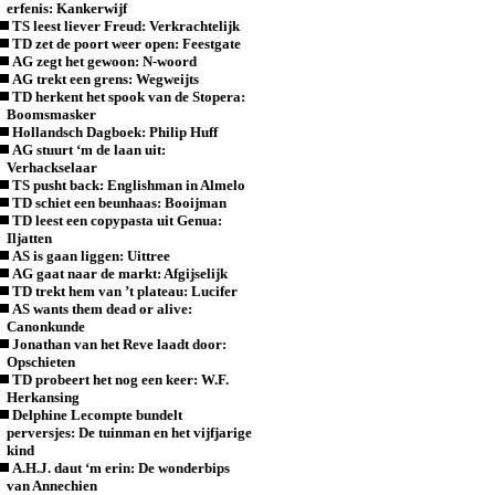
erfenis: Kankerwijf
TS leest liever Freud: Verkrachtelijk
TD zet de poort weer open: Feestgate
AG zegt het gewoon: N-woord
AG trekt een grens: Wegweijts
TD herkent het spook van de Stopera:
Boomsmasker
Hollandsch Dagboek: Philip Huff
AG stuurt ‘m de laan uit:
Verhackselaar
TS pusht back: Englishman in Almelo
TD schiet een beunhaas: Booijman
TD leest een copypasta uit Genua:
Iljatten
AS is gaan liggen: Uittree
AG gaat naar de markt: Afgijselijk
TD trekt hem van ’t plateau: Lucifer
AS wants them dead or alive:
Canonkunde
Jonathan van het Reve laadt door:
Opschieten
TD probeert het nog een keer: W.F.
Herkansing
Delphine Lecompte bundelt
perversjes: De tuinman en het vijfjarige
kind
A.H.J. daut ‘m erin: De wonderbips
van Annechien