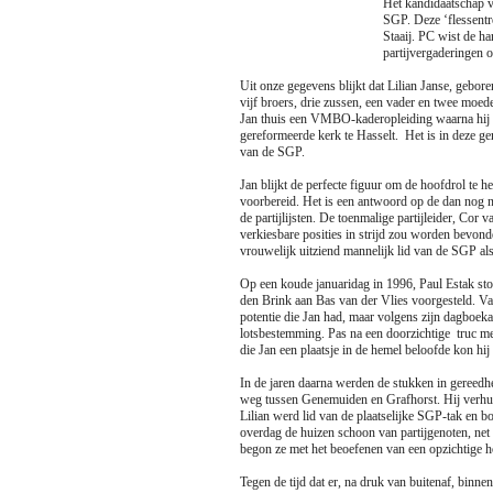
Het kandidaatschap v
SGP. Deze ‘flessentre
Staaij. PC wist de ha
partijvergaderingen 
Uit onze gegevens blijkt dat Lilian Janse, gebor
vijf broers, drie zussen, een vader en twee moe
Jan thuis een VMBO-kaderopleiding waarna hij in
gereformeerde kerk te Hasselt. Het is in deze ge
van de SGP.
Jan blijkt de perfecte figuur om de hoofdrol te h
voorbereid. Het is een antwoord op de dan nog n
de partijlijsten. De toenmalige partijleider, Cor 
verkiesbare posities in strijd zou worden bevon
vrouwelijk uitziend mannelijk lid van de SGP al
Op een koude januaridag in 1996, Paul Estak sto
den Brink aan Bas van der Vlies voorgesteld. Va
potentie die Jan had, maar volgens zijn dagboek
lotsbestemming. Pas na een doorzichtige truc met
die Jan een plaatsje in de hemel beloofde kon hi
In de jaren daarna werden de stukken in gereed
weg tussen Genemuiden en Grafhorst. Hij verhuis
Lilian werd lid van de plaatselijke SGP-tak en 
overdag de huizen schoon van partijgenoten, net
begon ze met het beoefenen van een opzichtige h
Tegen de tijd dat er, na druk van buitenaf, binn