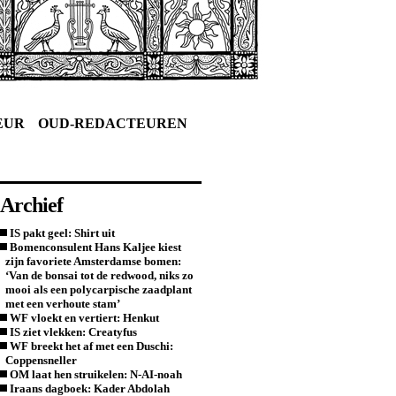
EUR
OUD-REDACTEUREN
Archief
IS pakt geel: Shirt uit
Bomenconsulent Hans Kaljee kiest
zijn favoriete Amsterdamse bomen:
‘Van de bonsai tot de redwood, niks zo
mooi als een polycarpische zaadplant
met een verhoute stam’
WF vloekt en vertiert: Henkut
IS ziet vlekken: Creatyfus
WF breekt het af met een Duschi:
Coppensneller
OM laat hen struikelen: N-AI-noah
Iraans dagboek: Kader Abdolah