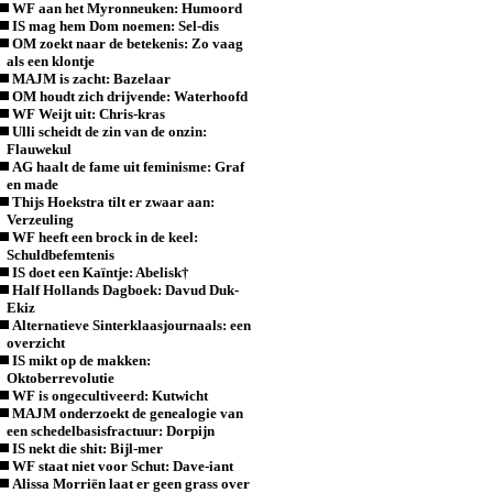
WF aan het Myronneuken: Humoord
IS mag hem Dom noemen: Sel-dis
OM zoekt naar de betekenis: Zo vaag
als een klontje
MAJM is zacht: Bazelaar
OM houdt zich drijvende: Waterhoofd
WF Weijt uit: Chris-kras
Ulli scheidt de zin van de onzin:
Flauwekul
AG haalt de fame uit feminisme: Graf
en made
Thijs Hoekstra tilt er zwaar aan:
Verzeuling
WF heeft een brock in de keel:
Schuldbefemtenis
IS doet een Kaïntje: Abelisk†
Half Hollands Dagboek: Davud Duk-
Ekiz
Alternatieve Sinterklaasjournaals: een
overzicht
IS mikt op de makken:
Oktoberrevolutie
WF is ongecultiveerd: Kutwicht
MAJM onderzoekt de genealogie van
een schedelbasisfractuur: Dorpijn
IS nekt die shit: Bijl-mer
WF staat niet voor Schut: Dave-iant
Alissa Morriën laat er geen grass over