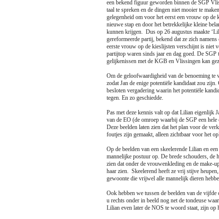
een bekend figuur geworden binnen de SGP Vliss
taal te spreken en de dingen niet mooier te mak
gelegenheid om voor het eerst een vrouw op de kie
nieuwe stap en door het betrekkelijke kleine b
kunnen krijgen. Dus op 26 augustus maakte ‘Lili
gereformeerde partij, bekend dat ze zich namens
eerste vrouw op de kieslijsten verschijnt is niet
partijtop waren sinds jaar en dag goed. De SGP to
gelijkenissen met de KGB en Vlissingen kan gez
Om de geloofwaardigheid van de benoeming te wa
zodat Jan de enige potentiële kandidaat zou zijn.
besloten vergadering waarin het potentiële kand
tegen. En zo geschiedde.
Pas met deze kennis valt op dat Lilian eigenlijk
van de EO (de omroep waarbij de SGP een hele di
Deze beelden laten zien dat het plan voor de verk
foutjes zijn gemaakt, alleen zichtbaar voor het op
Op de beelden van een skeelerende Lilian en een 
mannelijke postuur op. De brede schouders, de h
zien dat onder de vrouwenkleding en de make-up 
haar zien. Skeelerend heeft ze vrij stijve heupen,
gewoonte die vrijwel alle mannelijk dieren hebb
Ook hebben we tussen de beelden van de vijfde da
u rechts onder in beeld nog net de tondeuse waa
Lilian even later de NOS te woord staat, zijn op 