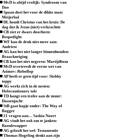
MvD is altijd vrolijk: Syndroom van
Dao
Spaan doet het voor de dikke man:
Meijerbal
DL houdt Christus van het kruis: De
dag dat ik Jezus (niet) verkrachtte
CB ziet er dwars doorheen:
Bespotlight
WF kan de druk niet meer aan:
Andriest
AG kan het niet langer binnenhouden:
Braackneiging
CB kan het niet negeren: Martijdbom
MvD overtreedt de eerste wet van
Asimov: Roboflop
AP heeft er geen tijd voor: Slobby
toppy
AG werkt zich in de nesten:
Holocautionary tale
TD hangt een trofee aan de muur:
Dassenjacht
StB gaat kopje onder: The Way of
Bagger
21 vragen aan… Saskia Noort
AG vindt het ook om te janken:
Raoulewapper
AG gelooft het wel: Testamentie
Thomas Hogeling denkt aan zijn