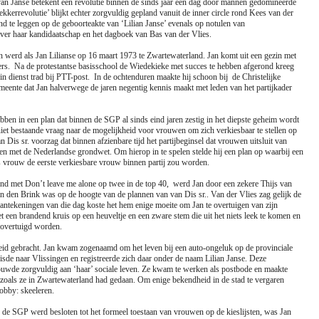
an Janse betekent een revolutie binnen de sinds jaar een dag door mannen gedomineerde
kkerrevolutie’ blijkt echter zorgvuldig gepland vanuit de inner circle rond Kees van der
nd te leggen op de geboorteakte van ‘Lilian Janse’ evenals op notulen van
over haar kandidaatschap en het dagboek van Bas van der Vlies.
en werd als Jan Lilianse op 16 maart 1973 te Zwartewaterland. Jan komt uit een gezin met
ders. Na de protestantse basisschool de Wiedekieke met succes te hebben afgerond kreeg
 dienst trad bij PTT-post. In de ochtenduren maakte hij schoon bij de Christelijke
meente dat Jan halverwege de jaren negentig kennis maakt met leden van het partijkader
ebben in een plan dat binnen de SGP al sinds eind jaren zestig in het diepste geheim wordt
iet bestaande vraag naar de mogelijkheid voor vrouwen om zich verkiesbaar te stellen op
van Dis sr. voorzag dat binnen afzienbare tijd het partijbeginsel dat vrouwen uitsluit van
den met de Nederlandse grondwet. Om hierop in te spelen stelde hij een plan op waarbij een
s vrouw de eerste verkiesbare vrouw binnen partij zou worden.
nd met Don’t leave me alone op twee in de top 40, werd Jan door een zekere Thijs van
n den Brink was op de hoogte van de plannen van van Dis sr.. Van der Vlies zag gelijk de
aantekeningen van die dag koste het hem enige moeite om Jan te overtuigen van zijn
 een brandend kruis op een heuveltje en een zware stem die uit het niets leek te komen en
j overtuigd worden.
heid gebracht. Jan kwam zogenaamd om het leven bij een auto-ongeluk op de provinciale
de naar Vlissingen en registreerde zich daar onder de naam Lilian Janse. Deze
bouwde zorgvuldig aan ‘haar’ sociale leven. Ze kwam te werken als postbode en maakte
 zoals ze in Zwartewaterland had gedaan. Om enige bekendheid in de stad te vergaren
obby: skeeleren.
en de SGP werd besloten tot het formeel toestaan van vrouwen op de kieslijsten, was Jan