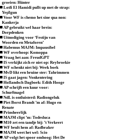
groeien: Hünter
Lotfi El Hamidi pullt up met de strap:
Yeşilgun
Voor WF is chemo het sine qua non:
Kankerja
AP gebruikt wel haar brein:
Dorpdenken
Uitnodiging voor ‘Festijn van
Woorden en Metaforen’
Habemus MAJM: Impausibel
WF overhoop: Komoppa
Vraag het aan: FreudGPT
IS verkijkt zich er niet op: Reybroekie
WF schenkt niet bij: Week boek
MvD likt een bruine ster: Tahrimmen
IS gaat jagen: Vonkentering
Hollandsch Dagboek: Edith Hooge
AP schrijft een kuur voor:
Schurftnagel
NdL is ontluisterd: Radiongeluk
Piet Borst Brandt ’m af: Hugo en
Renate
Prinsheerlijk
MAJM clipt ’m: Todesluca
M10 zet een tandje bij: ’t Verkeert
WF beult hem af: Radbraker
MAJM weet het wel: Scio
AP volgt het spoor omhoog: Het De