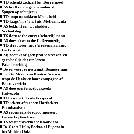
TD schenkt zichzelf bij: Borrelnood
AS heeft een hogere standaard:
Spugen op schrijvers
TD loopt op sokken: Mediaheld
TD jaagt ‘m z’n hol uit: Mollenmania
AS beklimt een toonladder:
Vertaalslag
TS flattens the curve: Achterlijkbaan
AS doesn’t want the D: Deemoedig
TD slaat weer met z’n rekenmachine:
Declaratie66
Zij hoeft voor geen prof te vreezen, en
geen boekje door te lezen:
Palachenebbisj
Bo serveert ze gestampt: Reageermuis
Femke Merel van Kooten-Arissen
trapt de Henks en haar campagne af:
Raaroverzicht
AS doet een Schwobverzoek:
Halvezola
TD is ontzet: Leids Verspreid
TD rekent af met een Harfucker:
Blombastisch
AS recenseert de schoolmeester:
Lessen bij Van Essen
TS walst eroverheen: Klootviool
De Grote Links, Rechts, of Ergens in
het Midden-Quiz