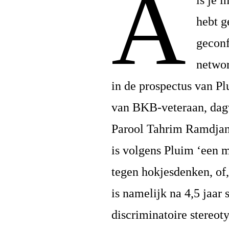
A
ls je 
hebt g
geconf
networ
in de prospectus van P
van BKB-veteraan, dagvo
Parool Tahrim Ramdjan
is volgens Pluim ‘een 
tegen hokjesdenken, of
is namelijk na 4,5 jaar
discriminatoire stereot