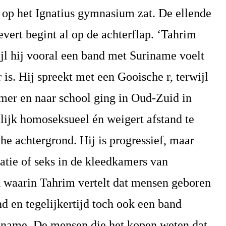
 op het Ignatius gymnasium zat. De ellende
evert begint al op de achterflap. ‘Tahrim
wijl hij vooral een band met Suriname voelt
is. Hij spreekt met een Gooische r, terwijl
lmer en naar school ging in Oud-Zuid in
lijk homoseksueel én weigert afstand te
che achtergrond. Hij is progressief, maar
latie of seks in de kleedkamers van
k waarin Tahrim vertelt dat mensen geboren
d en tegelijkertijd toch ook een band
iname. De mensen die het kopen weten dat