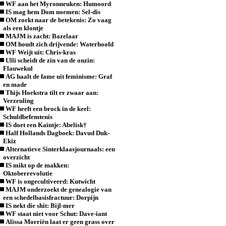
WF aan het Myronneuken: Humoord
IS mag hem Dom noemen: Sel-dis
OM zoekt naar de betekenis: Zo vaag
als een klontje
MAJM is zacht: Bazelaar
OM houdt zich drijvende: Waterhoofd
WF Weijt uit: Chris-kras
Ulli scheidt de zin van de onzin:
Flauwekul
AG haalt de fame uit feminisme: Graf
en made
Thijs Hoekstra tilt er zwaar aan:
Verzeuling
WF heeft een brock in de keel:
Schuldbefemtenis
IS doet een Kaïntje: Abelisk†
Half Hollands Dagboek: Davud Duk-
Ekiz
Alternatieve Sinterklaasjournaals: een
overzicht
IS mikt op de makken:
Oktoberrevolutie
WF is ongecultiveerd: Kutwicht
MAJM onderzoekt de genealogie van
een schedelbasisfractuur: Dorpijn
IS nekt die shit: Bijl-mer
WF staat niet voor Schut: Dave-iant
Alissa Morriën laat er geen grass over