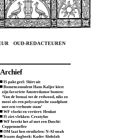
EUR
OUD-REDACTEUREN
Archief
IS pakt geel: Shirt uit
Bomenconsulent Hans Kaljee kiest
zijn favoriete Amsterdamse bomen:
‘Van de bonsai tot de redwood, niks zo
mooi als een polycarpische zaadplant
met een verhoute stam’
WF vloekt en vertiert: Henkut
IS ziet vlekken: Creatyfus
WF breekt het af met een Duschi:
Coppensneller
OM laat hen struikelen: N-AI-noah
Iraans dagboek: Kader Abdolah