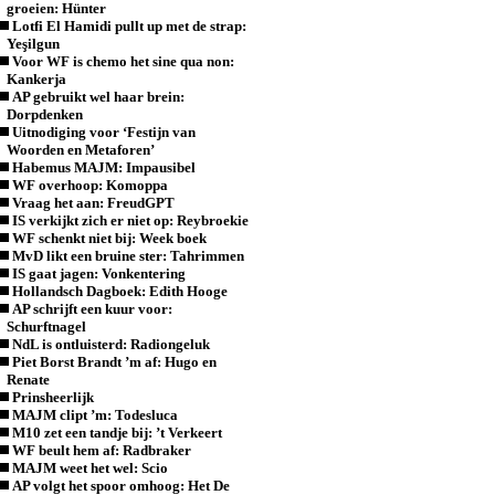
groeien: Hünter
Lotfi El Hamidi pullt up met de strap:
Yeşilgun
Voor WF is chemo het sine qua non:
Kankerja
AP gebruikt wel haar brein:
Dorpdenken
Uitnodiging voor ‘Festijn van
Woorden en Metaforen’
Habemus MAJM: Impausibel
WF overhoop: Komoppa
Vraag het aan: FreudGPT
IS verkijkt zich er niet op: Reybroekie
WF schenkt niet bij: Week boek
MvD likt een bruine ster: Tahrimmen
IS gaat jagen: Vonkentering
Hollandsch Dagboek: Edith Hooge
AP schrijft een kuur voor:
Schurftnagel
NdL is ontluisterd: Radiongeluk
Piet Borst Brandt ’m af: Hugo en
Renate
Prinsheerlijk
MAJM clipt ’m: Todesluca
M10 zet een tandje bij: ’t Verkeert
WF beult hem af: Radbraker
MAJM weet het wel: Scio
AP volgt het spoor omhoog: Het De