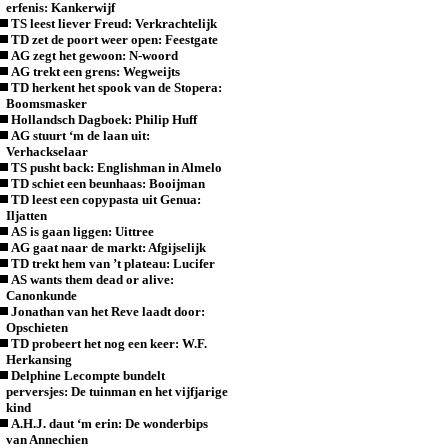
erfenis: Kankerwijf
TS leest liever Freud: Verkrachtelijk
TD zet de poort weer open: Feestgate
AG zegt het gewoon: N-woord
AG trekt een grens: Wegweijts
TD herkent het spook van de Stopera:
Boomsmasker
Hollandsch Dagboek: Philip Huff
AG stuurt ‘m de laan uit:
Verhackselaar
TS pusht back: Englishman in Almelo
TD schiet een beunhaas: Booijman
TD leest een copypasta uit Genua:
Iljatten
AS is gaan liggen: Uittree
AG gaat naar de markt: Afgijselijk
TD trekt hem van ’t plateau: Lucifer
AS wants them dead or alive:
Canonkunde
Jonathan van het Reve laadt door:
Opschieten
TD probeert het nog een keer: W.F.
Herkansing
Delphine Lecompte bundelt
perversjes: De tuinman en het vijfjarige
kind
A.H.J. daut ‘m erin: De wonderbips
van Annechien