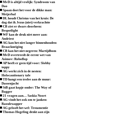
MvD is altijd vrolijk: Syndroom van
Dao
Spaan doet het voor de dikke man:
Meijerbal
DL houdt Christus van het kruis: De
dag dat ik Jezus (niet) verkrachtte
CB ziet er dwars doorheen:
Bespotlight
WF kan de druk niet meer aan:
Andriest
AG kan het niet langer binnenhouden:
Braackneiging
CB kan het niet negeren: Martijdbom
MvD overtreedt de eerste wet van
Asimov: Roboflop
AP heeft er geen tijd voor: Slobby
toppy
AG werkt zich in de nesten:
Holocautionary tale
TD hangt een trofee aan de muur:
Dassenjacht
StB gaat kopje onder: The Way of
Bagger
21 vragen aan… Saskia Noort
AG vindt het ook om te janken:
Raoulewapper
AG gelooft het wel: Testamentie
Thomas Hogeling denkt aan zijn