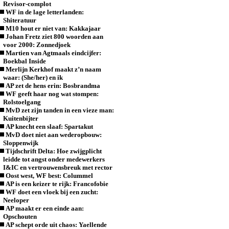
Revisor-complot
WF in de lage letterlanden:
Shiteratuur
M10 hout er niet van: Kakkajaar
Johan Fretz ziet 800 woorden aan
voor 2000: Zonnedjoek
Martien van Agtmaals eindcijfer:
Boekbal Inside
Merlijn Kerkhof maakt z’n naam
waar: (She/her) en ik
AP zet de hens erin: Bosbrandma
WF geeft haar nog wat stompen:
Rolstoelgang
MvD zet zijn tanden in een vieze man:
Kuitenbijter
AP knecht een slaaf: Spartakut
MvD doet niet aan wederopbouw:
Sloppenwijk
Tijdschrift Delta: Hoe zwijgplicht
leidde tot angst onder medewerkers
I&IC en vertrouwensbreuk met rector
Oost west, WF best: Colummel
AP is een keizer te rijk: Francofobie
WF doet een vloek bij een zucht:
Neeloper
AP maakt er een einde aan:
Opschouten
AP schept orde uit chaos: Yaellende