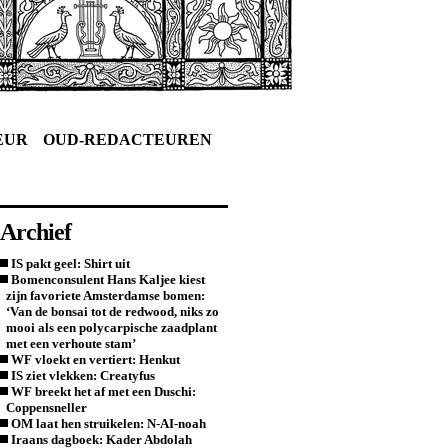
EUR
OUD-REDACTEUREN
Archief
IS pakt geel: Shirt uit
Bomenconsulent Hans Kaljee kiest
zijn favoriete Amsterdamse bomen:
‘Van de bonsai tot de redwood, niks zo
mooi als een polycarpische zaadplant
met een verhoute stam’
WF vloekt en vertiert: Henkut
IS ziet vlekken: Creatyfus
WF breekt het af met een Duschi:
Coppensneller
OM laat hen struikelen: N-AI-noah
Iraans dagboek: Kader Abdolah