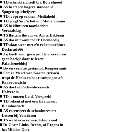
TD schenkt zichzelf bij: Borrelnood
AS heeft een hogere standaard:
Spugen op schrijvers
TD loopt op sokken: Mediaheld
TD jaagt ‘m z’n hol uit: Mollenmania
AS beklimt een toonladder:
Vertaalslag
TS flattens the curve: Achterlijkbaan
AS doesn’t want the D: Deemoedig
TD slaat weer met z’n rekenmachine:
Declaratie66
Zij hoeft voor geen prof te vreezen, en
geen boekje door te lezen:
Palachenebbisj
Bo serveert ze gestampt: Reageermuis
Femke Merel van Kooten-Arissen
trapt de Henks en haar campagne af:
Raaroverzicht
AS doet een Schwobverzoek:
Halvezola
TD is ontzet: Leids Verspreid
TD rekent af met een Harfucker:
Blombastisch
AS recenseert de schoolmeester:
Lessen bij Van Essen
TS walst eroverheen: Klootviool
De Grote Links, Rechts, of Ergens in
het Midden-Quiz