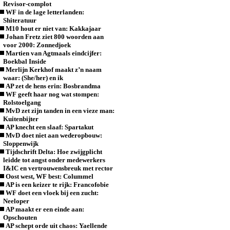
Revisor-complot
WF in de lage letterlanden:
Shiteratuur
M10 hout er niet van: Kakkajaar
Johan Fretz ziet 800 woorden aan
voor 2000: Zonnedjoek
Martien van Agtmaals eindcijfer:
Boekbal Inside
Merlijn Kerkhof maakt z’n naam
waar: (She/her) en ik
AP zet de hens erin: Bosbrandma
WF geeft haar nog wat stompen:
Rolstoelgang
MvD zet zijn tanden in een vieze man:
Kuitenbijter
AP knecht een slaaf: Spartakut
MvD doet niet aan wederopbouw:
Sloppenwijk
Tijdschrift Delta: Hoe zwijgplicht
leidde tot angst onder medewerkers
I&IC en vertrouwensbreuk met rector
Oost west, WF best: Colummel
AP is een keizer te rijk: Francofobie
WF doet een vloek bij een zucht:
Neeloper
AP maakt er een einde aan:
Opschouten
AP schept orde uit chaos: Yaellende