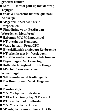
groeien: Hünter
Lotfi El Hamidi pullt up met de strap:
Yeşilgun
Voor WF is chemo het sine qua non:
Kankerja
AP gebruikt wel haar brein:
Dorpdenken
Uitnodiging voor ‘Festijn van
Woorden en Metaforen’
Habemus MAJM: Impausibel
WF overhoop: Komoppa
Vraag het aan: FreudGPT
IS verkijkt zich er niet op: Reybroekie
WF schenkt niet bij: Week boek
MvD likt een bruine ster: Tahrimmen
IS gaat jagen: Vonkentering
Hollandsch Dagboek: Edith Hooge
AP schrijft een kuur voor:
Schurftnagel
NdL is ontluisterd: Radiongeluk
Piet Borst Brandt ’m af: Hugo en
Renate
Prinsheerlijk
MAJM clipt ’m: Todesluca
M10 zet een tandje bij: ’t Verkeert
WF beult hem af: Radbraker
MAJM weet het wel: Scio
AP volgt het spoor omhoog: Het De