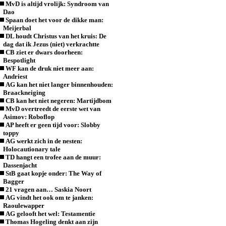
MvD is altijd vrolijk: Syndroom van
Dao
Spaan doet het voor de dikke man:
Meijerbal
DL houdt Christus van het kruis: De
dag dat ik Jezus (niet) verkrachtte
CB ziet er dwars doorheen:
Bespotlight
WF kan de druk niet meer aan:
Andriest
AG kan het niet langer binnenhouden:
Braackneiging
CB kan het niet negeren: Martijdbom
MvD overtreedt de eerste wet van
Asimov: Roboflop
AP heeft er geen tijd voor: Slobby
toppy
AG werkt zich in de nesten:
Holocautionary tale
TD hangt een trofee aan de muur:
Dassenjacht
StB gaat kopje onder: The Way of
Bagger
21 vragen aan… Saskia Noort
AG vindt het ook om te janken:
Raoulewapper
AG gelooft het wel: Testamentie
Thomas Hogeling denkt aan zijn