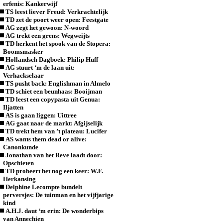
erfenis: Kankerwijf
TS leest liever Freud: Verkrachtelijk
TD zet de poort weer open: Feestgate
AG zegt het gewoon: N-woord
AG trekt een grens: Wegweijts
TD herkent het spook van de Stopera:
Boomsmasker
Hollandsch Dagboek: Philip Huff
AG stuurt ‘m de laan uit:
Verhackselaar
TS pusht back: Englishman in Almelo
TD schiet een beunhaas: Booijman
TD leest een copypasta uit Genua:
Iljatten
AS is gaan liggen: Uittree
AG gaat naar de markt: Afgijselijk
TD trekt hem van ’t plateau: Lucifer
AS wants them dead or alive:
Canonkunde
Jonathan van het Reve laadt door:
Opschieten
TD probeert het nog een keer: W.F.
Herkansing
Delphine Lecompte bundelt
perversjes: De tuinman en het vijfjarige
kind
A.H.J. daut ‘m erin: De wonderbips
van Annechien