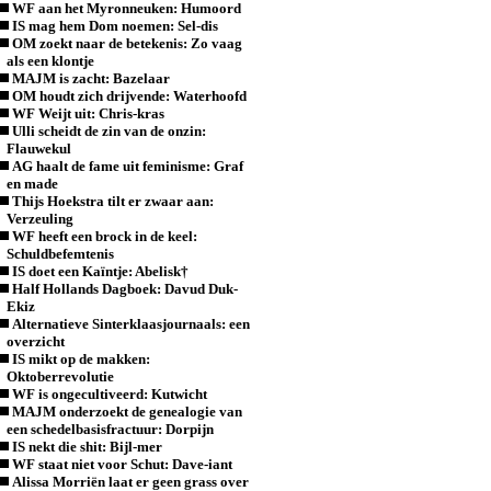
WF aan het Myronneuken: Humoord
IS mag hem Dom noemen: Sel-dis
OM zoekt naar de betekenis: Zo vaag
als een klontje
MAJM is zacht: Bazelaar
OM houdt zich drijvende: Waterhoofd
WF Weijt uit: Chris-kras
Ulli scheidt de zin van de onzin:
Flauwekul
AG haalt de fame uit feminisme: Graf
en made
Thijs Hoekstra tilt er zwaar aan:
Verzeuling
WF heeft een brock in de keel:
Schuldbefemtenis
IS doet een Kaïntje: Abelisk†
Half Hollands Dagboek: Davud Duk-
Ekiz
Alternatieve Sinterklaasjournaals: een
overzicht
IS mikt op de makken:
Oktoberrevolutie
WF is ongecultiveerd: Kutwicht
MAJM onderzoekt de genealogie van
een schedelbasisfractuur: Dorpijn
IS nekt die shit: Bijl-mer
WF staat niet voor Schut: Dave-iant
Alissa Morriën laat er geen grass over