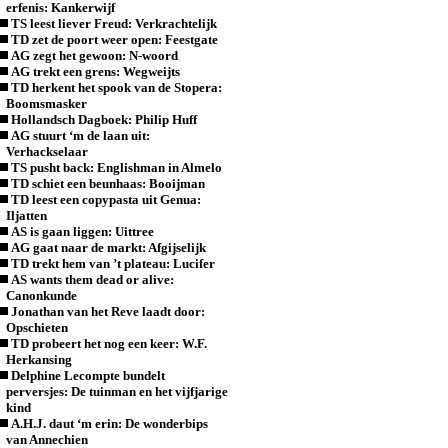
erfenis: Kankerwijf
TS leest liever Freud: Verkrachtelijk
TD zet de poort weer open: Feestgate
AG zegt het gewoon: N-woord
AG trekt een grens: Wegweijts
TD herkent het spook van de Stopera:
Boomsmasker
Hollandsch Dagboek: Philip Huff
AG stuurt ‘m de laan uit:
Verhackselaar
TS pusht back: Englishman in Almelo
TD schiet een beunhaas: Booijman
TD leest een copypasta uit Genua:
Iljatten
AS is gaan liggen: Uittree
AG gaat naar de markt: Afgijselijk
TD trekt hem van ’t plateau: Lucifer
AS wants them dead or alive:
Canonkunde
Jonathan van het Reve laadt door:
Opschieten
TD probeert het nog een keer: W.F.
Herkansing
Delphine Lecompte bundelt
perversjes: De tuinman en het vijfjarige
kind
A.H.J. daut ‘m erin: De wonderbips
van Annechien