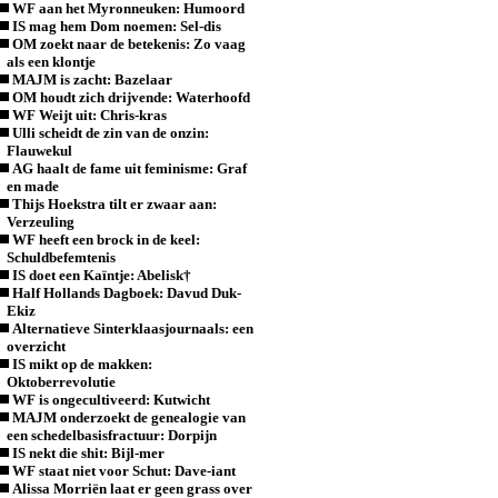
WF aan het Myronneuken: Humoord
IS mag hem Dom noemen: Sel-dis
OM zoekt naar de betekenis: Zo vaag
als een klontje
MAJM is zacht: Bazelaar
OM houdt zich drijvende: Waterhoofd
WF Weijt uit: Chris-kras
Ulli scheidt de zin van de onzin:
Flauwekul
AG haalt de fame uit feminisme: Graf
en made
Thijs Hoekstra tilt er zwaar aan:
Verzeuling
WF heeft een brock in de keel:
Schuldbefemtenis
IS doet een Kaïntje: Abelisk†
Half Hollands Dagboek: Davud Duk-
Ekiz
Alternatieve Sinterklaasjournaals: een
overzicht
IS mikt op de makken:
Oktoberrevolutie
WF is ongecultiveerd: Kutwicht
MAJM onderzoekt de genealogie van
een schedelbasisfractuur: Dorpijn
IS nekt die shit: Bijl-mer
WF staat niet voor Schut: Dave-iant
Alissa Morriën laat er geen grass over