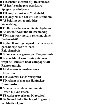
TD schenkt zichzelf bij: Borrelnood
AS heeft een hogere standaard:
Spugen op schrijvers
TD loopt op sokken: Mediaheld
TD jaagt ‘m z’n hol uit: Mollenmania
AS beklimt een toonladder:
Vertaalslag
TS flattens the curve: Achterlijkbaan
AS doesn’t want the D: Deemoedig
TD slaat weer met z’n rekenmachine:
Declaratie66
Zij hoeft voor geen prof te vreezen, en
geen boekje door te lezen:
Palachenebbisj
Bo serveert ze gestampt: Reageermuis
Femke Merel van Kooten-Arissen
trapt de Henks en haar campagne af:
Raaroverzicht
AS doet een Schwobverzoek:
Halvezola
TD is ontzet: Leids Verspreid
TD rekent af met een Harfucker:
Blombastisch
AS recenseert de schoolmeester:
Lessen bij Van Essen
TS walst eroverheen: Klootviool
De Grote Links, Rechts, of Ergens in
het Midden-Quiz