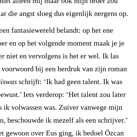
niet alleen mij maar ook mijn broer zou
r die angst sloeg dus eigenlijk nergens op.
 een fantasiewereld belandt: op het ene
oer en op het volgende moment maak je je
r niet en vervolgens is het er wel. Ik las
n voorwoord bij een herdruk van zijn roman
Biswas
schrijft: ‘Ik had geen talent. Ik was
ewust.’ Iets verderop: ‘Het talent zou later
ls ik volwassen was. Zuiver vanwege mijn
n, beschouwde ik mezelf als een schrijver.’
iet gewoon over Eus ging, ik bedoel Özcan