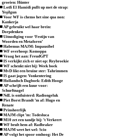
groeien: Hünter
Lotfi El Hamidi pullt up met de strap:
Yeşilgun
Voor WF is chemo het sine qua non:
Kankerja
AP gebruikt wel haar brein:
Dorpdenken
Uitnodiging voor ‘Festijn van
Woorden en Metaforen’
Habemus MAJM: Impausibel
WF overhoop: Komoppa
Vraag het aan: FreudGPT
IS verkijkt zich er niet op: Reybroekie
WF schenkt niet bij: Week boek
MvD likt een bruine ster: Tahrimmen
IS gaat jagen: Vonkentering
Hollandsch Dagboek: Edith Hooge
AP schrijft een kuur voor:
Schurftnagel
NdL is ontluisterd: Radiongeluk
Piet Borst Brandt ’m af: Hugo en
Renate
Prinsheerlijk
MAJM clipt ’m: Todesluca
M10 zet een tandje bij: ’t Verkeert
WF beult hem af: Radbraker
MAJM weet het wel: Scio
AP volgt het spoor omhoog: Het De