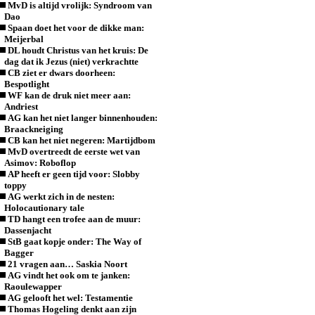
MvD is altijd vrolijk: Syndroom van
Dao
Spaan doet het voor de dikke man:
Meijerbal
DL houdt Christus van het kruis: De
dag dat ik Jezus (niet) verkrachtte
CB ziet er dwars doorheen:
Bespotlight
WF kan de druk niet meer aan:
Andriest
AG kan het niet langer binnenhouden:
Braackneiging
CB kan het niet negeren: Martijdbom
MvD overtreedt de eerste wet van
Asimov: Roboflop
AP heeft er geen tijd voor: Slobby
toppy
AG werkt zich in de nesten:
Holocautionary tale
TD hangt een trofee aan de muur:
Dassenjacht
StB gaat kopje onder: The Way of
Bagger
21 vragen aan… Saskia Noort
AG vindt het ook om te janken:
Raoulewapper
AG gelooft het wel: Testamentie
Thomas Hogeling denkt aan zijn