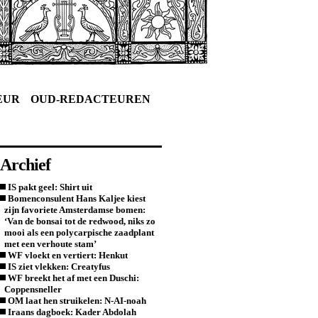
EUR
OUD-REDACTEUREN
Archief
IS pakt geel: Shirt uit
Bomenconsulent Hans Kaljee kiest
zijn favoriete Amsterdamse bomen:
‘Van de bonsai tot de redwood, niks zo
mooi als een polycarpische zaadplant
met een verhoute stam’
WF vloekt en vertiert: Henkut
IS ziet vlekken: Creatyfus
WF breekt het af met een Duschi:
Coppensneller
OM laat hen struikelen: N-AI-noah
Iraans dagboek: Kader Abdolah