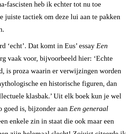
a-fascisten heb ik echter tot nu toe
 juiste tactiek om deze lui aan te pakken
n.
rd ‘echt’. Dat komt in Eus’ essay
Een
rg vaak voor, bijvoorbeeld hier: ‘Echte
erd, is proza waarin er verwijzingen worden
ythologische en historische figuren, dan
llectuele klasbak.’ Uit elk boek kun je wel
zo goed is, bijzonder aan
Een generaal
een enkele zin in staat die ook maar een
nen zijn helemaal slecht! Zojuist citeerde ik