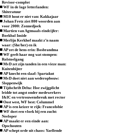
Revisor-complot
WF in de lage letterlanden:
Shiteratuur
M10 hout er niet van: Kakkajaar
Johan Fretz ziet 800 woorden aan
voor 2000: Zonnedjoek
Martien van Agtmaals eindcijfer:
Boekbal Inside
Merlijn Kerkhof maakt z’n naam
waar: (She/her) en ik
AP zet de hens erin: Bosbrandma
WF geeft haar nog wat stompen:
Rolstoelgang
MvD zet zijn tanden in een vieze man:
Kuitenbijter
AP knecht een slaaf: Spartakut
MvD doet niet aan wederopbouw:
Sloppenwijk
Tijdschrift Delta: Hoe zwijgplicht
leidde tot angst onder medewerkers
I&IC en vertrouwensbreuk met rector
Oost west, WF best: Colummel
AP is een keizer te rijk: Francofobie
WF doet een vloek bij een zucht:
Neeloper
AP maakt er een einde aan:
Opschouten
AP schept orde uit chaos: Yaellende