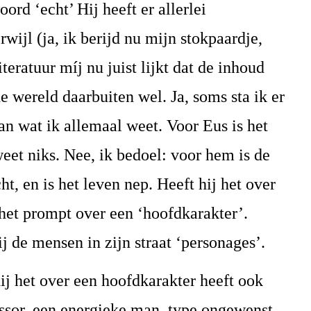
ord ‘echt’ Hij heeft er allerlei
wijl (ja, ik berijd nu mijn stokpaardje,
iteratuur míj nu juist lijkt dat de inhoud
de wereld daarbuiten wel. Ja, soms sta ik er
van wat ik allemaal weet. Voor Eus is het
eet niks. Nee, ik bedoel: voor hem is de
ht, en is het leven nep. Heeft hij het over
 het prompt over een ‘hoofdkarakter’.
j de mensen in zijn straat ‘personages’.
hij het over een hoofdkarakter heeft ook
essor, een energieke man, type ongewenst