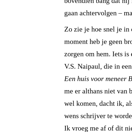
bovendien bang dat hij 
gaan achtervolgen – maa
Zo zie je hoe snel je in
moment heb je geen br
zorgen om hem. Iets is e
V.S. Naipaul, die in ee
Een huis voor meneer 
me er althans niet van b
wel komen, dacht ik, a
wens schrijver te worde
Ik vroeg me af of dit n