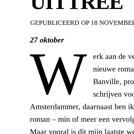
UITTREE
GEPUBLICEERD OP
18 NOVEMBER
27 oktober
W
erk aan de v
nieuwe roma
Banville, pr
schrijven v
Amsterdammer, daarnaast ben ik
roman – min of meer een vervolg
Maar vooral is dit mijn laatste w