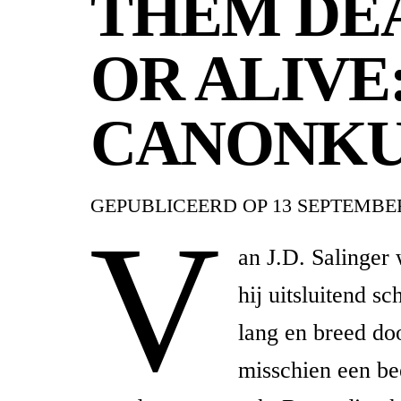
THEM DE
OR ALIVE
CANONK
GEPUBLICEERD OP
13 SEPTEMBER
V
an J.D. Salinger
hij uitsluitend sc
lang en breed do
misschien een be