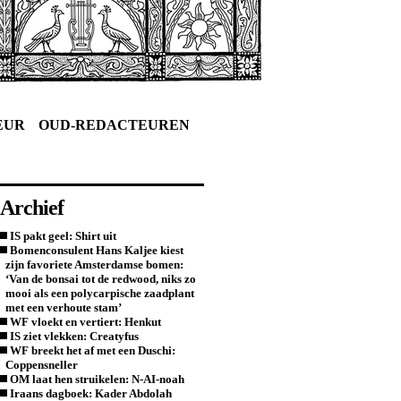
EUR
OUD-REDACTEUREN
Archief
IS pakt geel: Shirt uit
Bomenconsulent Hans Kaljee kiest
zijn favoriete Amsterdamse bomen:
‘Van de bonsai tot de redwood, niks zo
mooi als een polycarpische zaadplant
met een verhoute stam’
WF vloekt en vertiert: Henkut
IS ziet vlekken: Creatyfus
WF breekt het af met een Duschi:
Coppensneller
OM laat hen struikelen: N-AI-noah
Iraans dagboek: Kader Abdolah