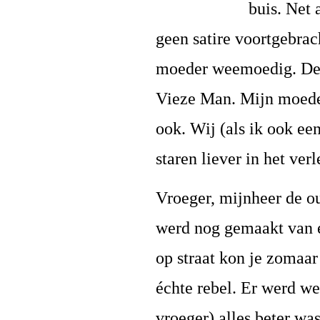
buis. Net 
geen satire voortgebrac
moeder weemoedig. De s
Vieze Man. Mijn moeder
ook. Wij (als ik ook ee
staren liever in het ve
Vroeger, mijnheer de ou
werd nog gemaakt van e
op straat kon je zomaar
échte rebel. Er werd we
vroeger) alles beter w