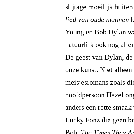
slijtage moeilijk buite
lied van oude mannen
k
Young en Bob Dylan wat
natuurlijk ook nog alle
De geest van Dylan, de
onze kunst. Niet alleen
meisjesromans zoals di
hoofdpersoon Hazel ong
anders een rotte smaak 
Lucky Fonz die geen be
Bob.
The Times They A