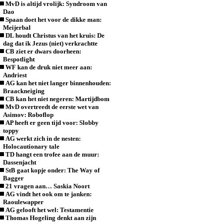
MvD is altijd vrolijk: Syndroom van
Dao
Spaan doet het voor de dikke man:
Meijerbal
DL houdt Christus van het kruis: De
dag dat ik Jezus (niet) verkrachtte
CB ziet er dwars doorheen:
Bespotlight
WF kan de druk niet meer aan:
Andriest
AG kan het niet langer binnenhouden:
Braackneiging
CB kan het niet negeren: Martijdbom
MvD overtreedt de eerste wet van
Asimov: Roboflop
AP heeft er geen tijd voor: Slobby
toppy
AG werkt zich in de nesten:
Holocautionary tale
TD hangt een trofee aan de muur:
Dassenjacht
StB gaat kopje onder: The Way of
Bagger
21 vragen aan… Saskia Noort
AG vindt het ook om te janken:
Raoulewapper
AG gelooft het wel: Testamentie
Thomas Hogeling denkt aan zijn