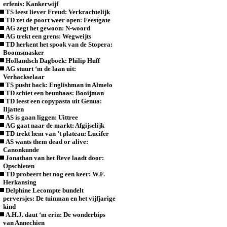
erfenis: Kankerwijf
TS leest liever Freud: Verkrachtelijk
TD zet de poort weer open: Feestgate
AG zegt het gewoon: N-woord
AG trekt een grens: Wegweijts
TD herkent het spook van de Stopera:
Boomsmasker
Hollandsch Dagboek: Philip Huff
AG stuurt ‘m de laan uit:
Verhackselaar
TS pusht back: Englishman in Almelo
TD schiet een beunhaas: Booijman
TD leest een copypasta uit Genua:
Iljatten
AS is gaan liggen: Uittree
AG gaat naar de markt: Afgijselijk
TD trekt hem van ’t plateau: Lucifer
AS wants them dead or alive:
Canonkunde
Jonathan van het Reve laadt door:
Opschieten
TD probeert het nog een keer: W.F.
Herkansing
Delphine Lecompte bundelt
perversjes: De tuinman en het vijfjarige
kind
A.H.J. daut ‘m erin: De wonderbips
van Annechien