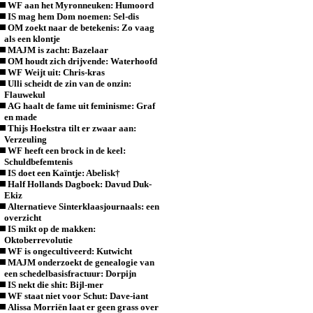
WF aan het Myronneuken: Humoord
IS mag hem Dom noemen: Sel-dis
OM zoekt naar de betekenis: Zo vaag
als een klontje
MAJM is zacht: Bazelaar
OM houdt zich drijvende: Waterhoofd
WF Weijt uit: Chris-kras
Ulli scheidt de zin van de onzin:
Flauwekul
AG haalt de fame uit feminisme: Graf
en made
Thijs Hoekstra tilt er zwaar aan:
Verzeuling
WF heeft een brock in de keel:
Schuldbefemtenis
IS doet een Kaïntje: Abelisk†
Half Hollands Dagboek: Davud Duk-
Ekiz
Alternatieve Sinterklaasjournaals: een
overzicht
IS mikt op de makken:
Oktoberrevolutie
WF is ongecultiveerd: Kutwicht
MAJM onderzoekt de genealogie van
een schedelbasisfractuur: Dorpijn
IS nekt die shit: Bijl-mer
WF staat niet voor Schut: Dave-iant
Alissa Morriën laat er geen grass over