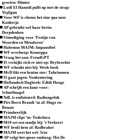
groeien: Hünter
Lotfi El Hamidi pullt up met de strap:
Yeşilgun
Voor WF is chemo het sine qua non:
Kankerja
AP gebruikt wel haar brein:
Dorpdenken
Uitnodiging voor ‘Festijn van
Woorden en Metaforen’
Habemus MAJM: Impausibel
WF overhoop: Komoppa
Vraag het aan: FreudGPT
IS verkijkt zich er niet op: Reybroekie
WF schenkt niet bij: Week boek
MvD likt een bruine ster: Tahrimmen
IS gaat jagen: Vonkentering
Hollandsch Dagboek: Edith Hooge
AP schrijft een kuur voor:
Schurftnagel
NdL is ontluisterd: Radiongeluk
Piet Borst Brandt ’m af: Hugo en
Renate
Prinsheerlijk
MAJM clipt ’m: Todesluca
M10 zet een tandje bij: ’t Verkeert
WF beult hem af: Radbraker
MAJM weet het wel: Scio
AP volgt het spoor omhoog: Het De