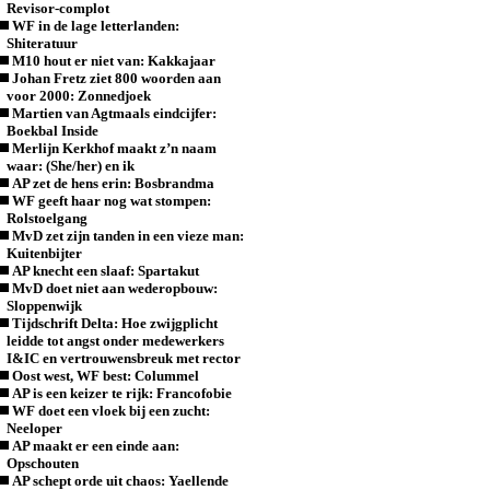
Revisor-complot
WF in de lage letterlanden:
Shiteratuur
M10 hout er niet van: Kakkajaar
Johan Fretz ziet 800 woorden aan
voor 2000: Zonnedjoek
Martien van Agtmaals eindcijfer:
Boekbal Inside
Merlijn Kerkhof maakt z’n naam
waar: (She/her) en ik
AP zet de hens erin: Bosbrandma
WF geeft haar nog wat stompen:
Rolstoelgang
MvD zet zijn tanden in een vieze man:
Kuitenbijter
AP knecht een slaaf: Spartakut
MvD doet niet aan wederopbouw:
Sloppenwijk
Tijdschrift Delta: Hoe zwijgplicht
leidde tot angst onder medewerkers
I&IC en vertrouwensbreuk met rector
Oost west, WF best: Colummel
AP is een keizer te rijk: Francofobie
WF doet een vloek bij een zucht:
Neeloper
AP maakt er een einde aan:
Opschouten
AP schept orde uit chaos: Yaellende