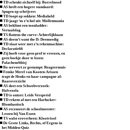
TD schenkt zichzelf bij: Borrelnood
AS heeft een hogere standaard:
Spugen op schrijvers
TD loopt op sokken: Mediaheld
TD jaagt ‘m z’n hol uit: Mollenmania
AS beklimt een toonladder:
Vertaalslag
TS flattens the curve: Achterlijkbaan
AS doesn’t want the D: Deemoedig
TD slaat weer met z’n rekenmachine:
Declaratie66
Zij hoeft voor geen prof te vreezen, en
geen boekje door te lezen:
Palachenebbisj
Bo serveert ze gestampt: Reageermuis
Femke Merel van Kooten-Arissen
trapt de Henks en haar campagne af:
Raaroverzicht
AS doet een Schwobverzoek:
Halvezola
TD is ontzet: Leids Verspreid
TD rekent af met een Harfucker:
Blombastisch
AS recenseert de schoolmeester:
Lessen bij Van Essen
TS walst eroverheen: Klootviool
De Grote Links, Rechts, of Ergens in
het Midden-Quiz