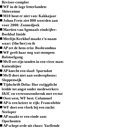
Revisor-complot
WF in de lage letterlanden:
Shiteratuur
M10 hout er niet van: Kakkajaar
Johan Fretz ziet 800 woorden aan
voor 2000: Zonnedjoek
Martien van Agtmaals eindcijfer:
Boekbal Inside
Merlijn Kerkhof maakt z’n naam
waar: (She/her) en ik
AP zet de hens erin: Bosbrandma
WF geeft haar nog wat stompen:
Rolstoelgang
MvD zet zijn tanden in een vieze man:
Kuitenbijter
AP knecht een slaaf: Spartakut
MvD doet niet aan wederopbouw:
Sloppenwijk
Tijdschrift Delta: Hoe zwijgplicht
leidde tot angst onder medewerkers
I&IC en vertrouwensbreuk met rector
Oost west, WF best: Colummel
AP is een keizer te rijk: Francofobie
WF doet een vloek bij een zucht:
Neeloper
AP maakt er een einde aan:
Opschouten
AP schept orde uit chaos: Yaellende