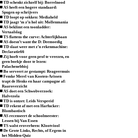
TD schenkt zichzelf bij: Borrelnood
AS heeft een hogere standaard:
Spugen op schrijvers
TD loopt op sokken: Mediaheld
TD jaagt ‘m z’n hol uit: Mollenmania
AS beklimt een toonladder:
Vertaalslag
TS flattens the curve: Achterlijkbaan
AS doesn’t want the D: Deemoedig
TD slaat weer met z’n rekenmachine:
Declaratie66
Zij hoeft voor geen prof te vreezen, en
geen boekje door te lezen:
Palachenebbisj
Bo serveert ze gestampt: Reageermuis
Femke Merel van Kooten-Arissen
trapt de Henks en haar campagne af:
Raaroverzicht
AS doet een Schwobverzoek:
Halvezola
TD is ontzet: Leids Verspreid
TD rekent af met een Harfucker:
Blombastisch
AS recenseert de schoolmeester:
Lessen bij Van Essen
TS walst eroverheen: Klootviool
De Grote Links, Rechts, of Ergens in
het Midden-Quiz