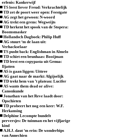
erfenis: Kankerwijf
TS leest liever Freud: Verkrachtelijk
TD zet de poort weer open: Feestgate
AG zegt het gewoon: N-woord
AG trekt een grens: Wegweijts
TD herkent het spook van de Stopera:
Boomsmasker
Hollandsch Dagboek: Philip Huff
AG stuurt ‘m de laan uit:
Verhackselaar
TS pusht back: Englishman in Almelo
TD schiet een beunhaas: Booijman
TD leest een copypasta uit Genua:
Iljatten
AS is gaan liggen: Uittree
AG gaat naar de markt: Afgijselijk
TD trekt hem van ’t plateau: Lucifer
AS wants them dead or alive:
Canonkunde
Jonathan van het Reve laadt door:
Opschieten
TD probeert het nog een keer: W.F.
Herkansing
Delphine Lecompte bundelt
perversjes: De tuinman en het vijfjarige
kind
A.H.J. daut ‘m erin: De wonderbips
van Annechien