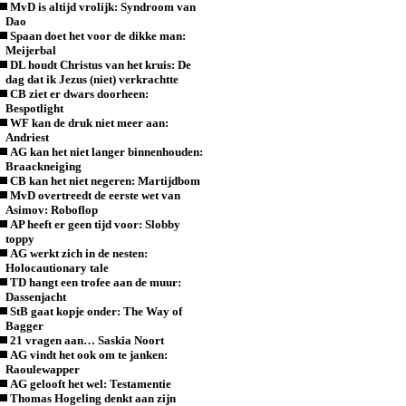
MvD is altijd vrolijk: Syndroom van
Dao
Spaan doet het voor de dikke man:
Meijerbal
DL houdt Christus van het kruis: De
dag dat ik Jezus (niet) verkrachtte
CB ziet er dwars doorheen:
Bespotlight
WF kan de druk niet meer aan:
Andriest
AG kan het niet langer binnenhouden:
Braackneiging
CB kan het niet negeren: Martijdbom
MvD overtreedt de eerste wet van
Asimov: Roboflop
AP heeft er geen tijd voor: Slobby
toppy
AG werkt zich in de nesten:
Holocautionary tale
TD hangt een trofee aan de muur:
Dassenjacht
StB gaat kopje onder: The Way of
Bagger
21 vragen aan… Saskia Noort
AG vindt het ook om te janken:
Raoulewapper
AG gelooft het wel: Testamentie
Thomas Hogeling denkt aan zijn