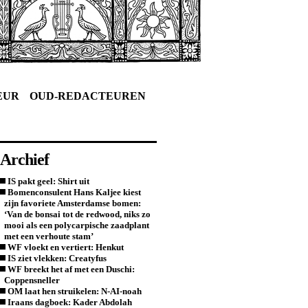
EUR
OUD-REDACTEUREN
Archief
IS pakt geel: Shirt uit
Bomenconsulent Hans Kaljee kiest
zijn favoriete Amsterdamse bomen:
‘Van de bonsai tot de redwood, niks zo
mooi als een polycarpische zaadplant
met een verhoute stam’
WF vloekt en vertiert: Henkut
IS ziet vlekken: Creatyfus
WF breekt het af met een Duschi:
Coppensneller
OM laat hen struikelen: N-AI-noah
Iraans dagboek: Kader Abdolah