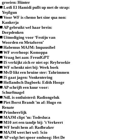
groeien: Hünter
Lotfi El Hamidi pullt up met de strap:
Yeşilgun
Voor WF is chemo het sine qua non:
Kankerja
AP gebruikt wel haar brein:
Dorpdenken
Uitnodiging voor ‘Festijn van
Woorden en Metaforen’
Habemus MAJM: Impausibel
WF overhoop: Komoppa
Vraag het aan: FreudGPT
IS verkijkt zich er niet op: Reybroekie
WF schenkt niet bij: Week boek
MvD likt een bruine ster: Tahrimmen
IS gaat jagen: Vonkentering
Hollandsch Dagboek: Edith Hooge
AP schrijft een kuur voor:
Schurftnagel
NdL is ontluisterd: Radiongeluk
Piet Borst Brandt ’m af: Hugo en
Renate
Prinsheerlijk
MAJM clipt ’m: Todesluca
M10 zet een tandje bij: ’t Verkeert
WF beult hem af: Radbraker
MAJM weet het wel: Scio
AP volgt het spoor omhoog: Het De