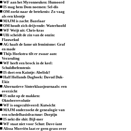
WF aan het Myronneuken: Humoord
IS mag hem Dom noemen: Sel-dis
OM zoekt naar de betekenis: Zo vaag
als een klontje
MAJM is zacht: Bazelaar
OM houdt zich drijvende: Waterhoofd
WF Weijt uit: Chris-kras
Ulli scheidt de zin van de onzin:
Flauwekul
AG haalt de fame uit feminisme: Graf
en made
Thijs Hoekstra tilt er zwaar aan:
Verzeuling
WF heeft een brock in de keel:
Schuldbefemtenis
IS doet een Kaïntje: Abelisk†
Half Hollands Dagboek: Davud Duk-
Ekiz
Alternatieve Sinterklaasjournaals: een
overzicht
IS mikt op de makken:
Oktoberrevolutie
WF is ongecultiveerd: Kutwicht
MAJM onderzoekt de genealogie van
een schedelbasisfractuur: Dorpijn
IS nekt die shit: Bijl-mer
WF staat niet voor Schut: Dave-iant
Alissa Morriën laat er geen grass over