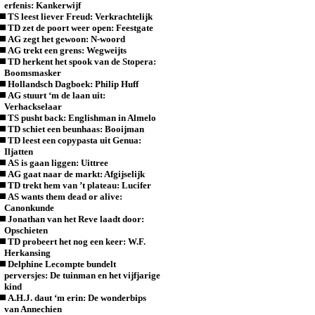
erfenis: Kankerwijf
TS leest liever Freud: Verkrachtelijk
TD zet de poort weer open: Feestgate
AG zegt het gewoon: N-woord
AG trekt een grens: Wegweijts
TD herkent het spook van de Stopera:
Boomsmasker
Hollandsch Dagboek: Philip Huff
AG stuurt ‘m de laan uit:
Verhackselaar
TS pusht back: Englishman in Almelo
TD schiet een beunhaas: Booijman
TD leest een copypasta uit Genua:
Iljatten
AS is gaan liggen: Uittree
AG gaat naar de markt: Afgijselijk
TD trekt hem van ’t plateau: Lucifer
AS wants them dead or alive:
Canonkunde
Jonathan van het Reve laadt door:
Opschieten
TD probeert het nog een keer: W.F.
Herkansing
Delphine Lecompte bundelt
perversjes: De tuinman en het vijfjarige
kind
A.H.J. daut ‘m erin: De wonderbips
van Annechien