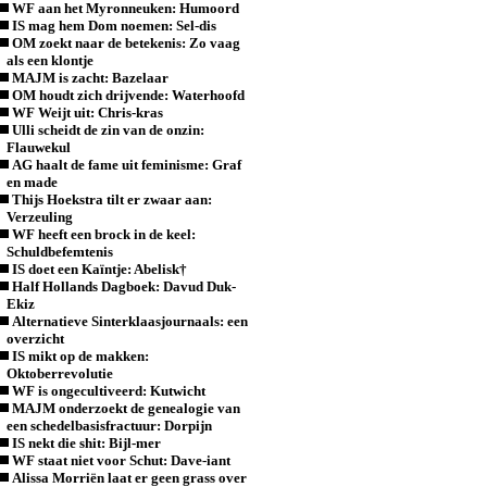
WF aan het Myronneuken: Humoord
IS mag hem Dom noemen: Sel-dis
OM zoekt naar de betekenis: Zo vaag
als een klontje
MAJM is zacht: Bazelaar
OM houdt zich drijvende: Waterhoofd
WF Weijt uit: Chris-kras
Ulli scheidt de zin van de onzin:
Flauwekul
AG haalt de fame uit feminisme: Graf
en made
Thijs Hoekstra tilt er zwaar aan:
Verzeuling
WF heeft een brock in de keel:
Schuldbefemtenis
IS doet een Kaïntje: Abelisk†
Half Hollands Dagboek: Davud Duk-
Ekiz
Alternatieve Sinterklaasjournaals: een
overzicht
IS mikt op de makken:
Oktoberrevolutie
WF is ongecultiveerd: Kutwicht
MAJM onderzoekt de genealogie van
een schedelbasisfractuur: Dorpijn
IS nekt die shit: Bijl-mer
WF staat niet voor Schut: Dave-iant
Alissa Morriën laat er geen grass over