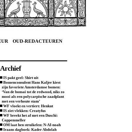
EUR
OUD-REDACTEUREN
Archief
IS pakt geel: Shirt uit
Bomenconsulent Hans Kaljee kiest
zijn favoriete Amsterdamse bomen:
‘Van de bonsai tot de redwood, niks zo
mooi als een polycarpische zaadplant
met een verhoute stam’
WF vloekt en vertiert: Henkut
IS ziet vlekken: Creatyfus
WF breekt het af met een Duschi:
Coppensneller
OM laat hen struikelen: N-AI-noah
Iraans dagboek: Kader Abdolah