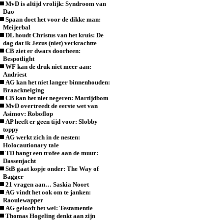
MvD is altijd vrolijk: Syndroom van
Dao
Spaan doet het voor de dikke man:
Meijerbal
DL houdt Christus van het kruis: De
dag dat ik Jezus (niet) verkrachtte
CB ziet er dwars doorheen:
Bespotlight
WF kan de druk niet meer aan:
Andriest
AG kan het niet langer binnenhouden:
Braackneiging
CB kan het niet negeren: Martijdbom
MvD overtreedt de eerste wet van
Asimov: Roboflop
AP heeft er geen tijd voor: Slobby
toppy
AG werkt zich in de nesten:
Holocautionary tale
TD hangt een trofee aan de muur:
Dassenjacht
StB gaat kopje onder: The Way of
Bagger
21 vragen aan… Saskia Noort
AG vindt het ook om te janken:
Raoulewapper
AG gelooft het wel: Testamentie
Thomas Hogeling denkt aan zijn