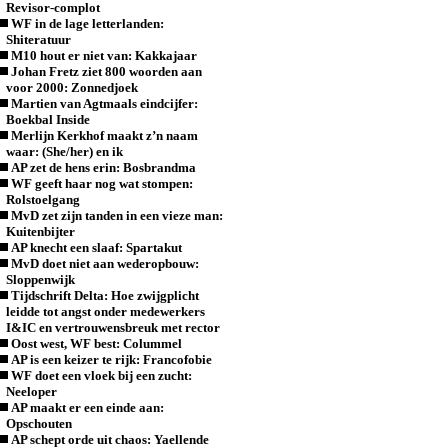
Revisor-complot
WF in de lage letterlanden:
Shiteratuur
M10 hout er niet van: Kakkajaar
Johan Fretz ziet 800 woorden aan
voor 2000: Zonnedjoek
Martien van Agtmaals eindcijfer:
Boekbal Inside
Merlijn Kerkhof maakt z’n naam
waar: (She/her) en ik
AP zet de hens erin: Bosbrandma
WF geeft haar nog wat stompen:
Rolstoelgang
MvD zet zijn tanden in een vieze man:
Kuitenbijter
AP knecht een slaaf: Spartakut
MvD doet niet aan wederopbouw:
Sloppenwijk
Tijdschrift Delta: Hoe zwijgplicht
leidde tot angst onder medewerkers
I&IC en vertrouwensbreuk met rector
Oost west, WF best: Colummel
AP is een keizer te rijk: Francofobie
WF doet een vloek bij een zucht:
Neeloper
AP maakt er een einde aan:
Opschouten
AP schept orde uit chaos: Yaellende