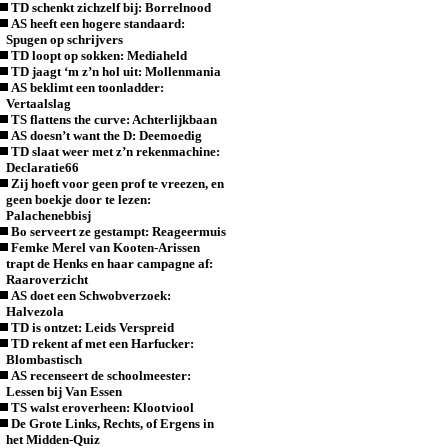
TD schenkt zichzelf bij: Borrelnood
AS heeft een hogere standaard:
Spugen op schrijvers
TD loopt op sokken: Mediaheld
TD jaagt ‘m z’n hol uit: Mollenmania
AS beklimt een toonladder:
Vertaalslag
TS flattens the curve: Achterlijkbaan
AS doesn’t want the D: Deemoedig
TD slaat weer met z’n rekenmachine:
Declaratie66
Zij hoeft voor geen prof te vreezen, en
geen boekje door te lezen:
Palachenebbisj
Bo serveert ze gestampt: Reageermuis
Femke Merel van Kooten-Arissen
trapt de Henks en haar campagne af:
Raaroverzicht
AS doet een Schwobverzoek:
Halvezola
TD is ontzet: Leids Verspreid
TD rekent af met een Harfucker:
Blombastisch
AS recenseert de schoolmeester:
Lessen bij Van Essen
TS walst eroverheen: Klootviool
De Grote Links, Rechts, of Ergens in
het Midden-Quiz