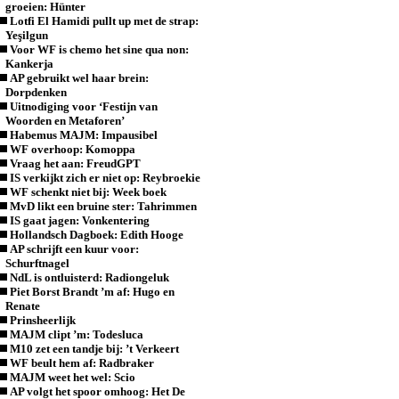
groeien: Hünter
Lotfi El Hamidi pullt up met de strap:
Yeşilgun
Voor WF is chemo het sine qua non:
Kankerja
AP gebruikt wel haar brein:
Dorpdenken
Uitnodiging voor ‘Festijn van
Woorden en Metaforen’
Habemus MAJM: Impausibel
WF overhoop: Komoppa
Vraag het aan: FreudGPT
IS verkijkt zich er niet op: Reybroekie
WF schenkt niet bij: Week boek
MvD likt een bruine ster: Tahrimmen
IS gaat jagen: Vonkentering
Hollandsch Dagboek: Edith Hooge
AP schrijft een kuur voor:
Schurftnagel
NdL is ontluisterd: Radiongeluk
Piet Borst Brandt ’m af: Hugo en
Renate
Prinsheerlijk
MAJM clipt ’m: Todesluca
M10 zet een tandje bij: ’t Verkeert
WF beult hem af: Radbraker
MAJM weet het wel: Scio
AP volgt het spoor omhoog: Het De