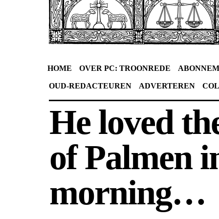
HOME
OVER PC: TROONREDE
ABONNEM
OUD-REDACTEUREN
ADVERTEREN
CO
He loved th
of Palmen i
morning…