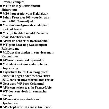
Revisor-complot
WF in de lage letterlanden:
Shiteratuur
M10 hout er niet van: Kakkajaar
Johan Fretz ziet 800 woorden aan
voor 2000: Zonnedjoek
Martien van Agtmaals eindcijfer:
Boekbal Inside
Merlijn Kerkhof maakt z’n naam
waar: (She/her) en ik
AP zet de hens erin: Bosbrandma
WF geeft haar nog wat stompen:
Rolstoelgang
MvD zet zijn tanden in een vieze man:
Kuitenbijter
AP knecht een slaaf: Spartakut
MvD doet niet aan wederopbouw:
Sloppenwijk
Tijdschrift Delta: Hoe zwijgplicht
leidde tot angst onder medewerkers
I&IC en vertrouwensbreuk met rector
Oost west, WF best: Colummel
AP is een keizer te rijk: Francofobie
WF doet een vloek bij een zucht:
Neeloper
AP maakt er een einde aan:
Opschouten
AP schept orde uit chaos: Yaellende