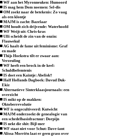
WF aan het Myronneuken: Humoord
IS mag hem Dom noemen: Sel-dis
OM zoekt naar de betekenis: Zo vaag
als een klontje
MAJM is zacht: Bazelaar
OM houdt zich drijvende: Waterhoofd
WF Weijt uit: Chris-kras
Ulli scheidt de zin van de onzin:
Flauwekul
AG haalt de fame uit feminisme: Graf
en made
Thijs Hoekstra tilt er zwaar aan:
Verzeuling
WF heeft een brock in de keel:
Schuldbefemtenis
IS doet een Kaïntje: Abelisk†
Half Hollands Dagboek: Davud Duk-
Ekiz
Alternatieve Sinterklaasjournaals: een
overzicht
IS mikt op de makken:
Oktoberrevolutie
WF is ongecultiveerd: Kutwicht
MAJM onderzoekt de genealogie van
een schedelbasisfractuur: Dorpijn
IS nekt die shit: Bijl-mer
WF staat niet voor Schut: Dave-iant
Alissa Morriën laat er geen grass over