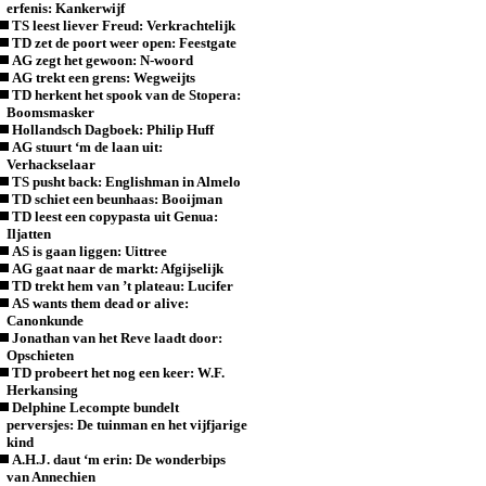
erfenis: Kankerwijf
TS leest liever Freud: Verkrachtelijk
TD zet de poort weer open: Feestgate
AG zegt het gewoon: N-woord
AG trekt een grens: Wegweijts
TD herkent het spook van de Stopera:
Boomsmasker
Hollandsch Dagboek: Philip Huff
AG stuurt ‘m de laan uit:
Verhackselaar
TS pusht back: Englishman in Almelo
TD schiet een beunhaas: Booijman
TD leest een copypasta uit Genua:
Iljatten
AS is gaan liggen: Uittree
AG gaat naar de markt: Afgijselijk
TD trekt hem van ’t plateau: Lucifer
AS wants them dead or alive:
Canonkunde
Jonathan van het Reve laadt door:
Opschieten
TD probeert het nog een keer: W.F.
Herkansing
Delphine Lecompte bundelt
perversjes: De tuinman en het vijfjarige
kind
A.H.J. daut ‘m erin: De wonderbips
van Annechien