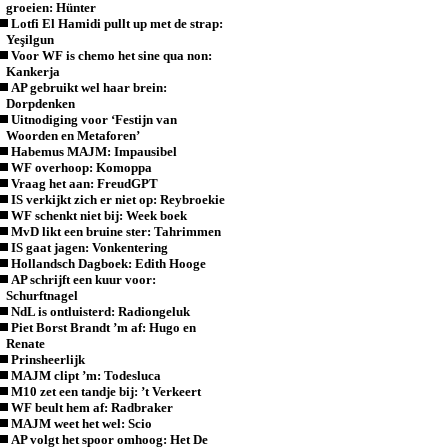
groeien: Hünter
Lotfi El Hamidi pullt up met de strap:
Yeşilgun
Voor WF is chemo het sine qua non:
Kankerja
AP gebruikt wel haar brein:
Dorpdenken
Uitnodiging voor ‘Festijn van
Woorden en Metaforen’
Habemus MAJM: Impausibel
WF overhoop: Komoppa
Vraag het aan: FreudGPT
IS verkijkt zich er niet op: Reybroekie
WF schenkt niet bij: Week boek
MvD likt een bruine ster: Tahrimmen
IS gaat jagen: Vonkentering
Hollandsch Dagboek: Edith Hooge
AP schrijft een kuur voor:
Schurftnagel
NdL is ontluisterd: Radiongeluk
Piet Borst Brandt ’m af: Hugo en
Renate
Prinsheerlijk
MAJM clipt ’m: Todesluca
M10 zet een tandje bij: ’t Verkeert
WF beult hem af: Radbraker
MAJM weet het wel: Scio
AP volgt het spoor omhoog: Het De