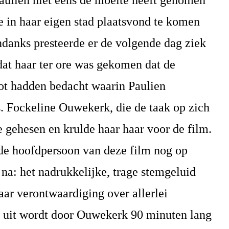
aulien
niet eens de moeite heeft genomen
e in haar eigen stad plaatsvond te komen
ndanks presteerde er de volgende dag ziek
mdat haar ter ore was gekomen dat de
lot hadden bedacht waarin
Paulien
s. Fockeline Ouwekerk, die de taak op zich
e gehesen en krulde haar haar voor de film.
t de hoofdpersoon van deze film nog op
 na: het nadrukkelijke, trage stemgeluid
ar verontwaardiging over allerlei
es uit wordt door Ouwekerk 90 minuten lang