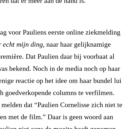
en dat er meer aan de hand is.
dag voor Pauliens eerste online ziekmelding
r echt mijn ding
, naar haar gelijknamige
 première. Dat
Paulien
daar bij voorbaat al
 was bekend. Noch in de media noch op haar
nige reactie op het idee om haar bundel lui
ch goedverkopende columns te verfilmen.
e melden dat “
Paulien
Cornelisse zich niet te
ien met de film.” Daar is geen woord aan