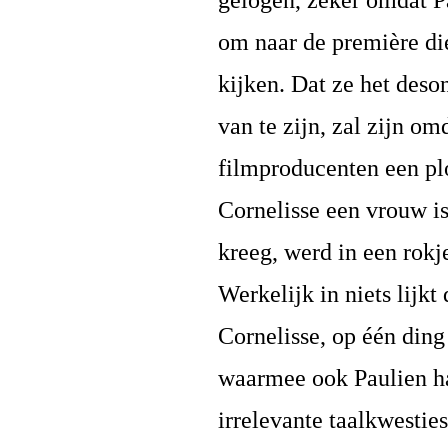
gelogen, zeker omdat
P
om naar de première di
kijken. Dat ze het deso
van te zijn, zal zijn o
filmproducenten een p
Cornelisse een vrouw i
kreeg, werd in een rokj
Werkelijk in niets lijk
Cornelisse, op één ding
waarmee ook
Paulien
ha
irrelevante taalkwesti