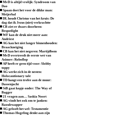
MvD is altijd vrolijk: Syndroom van
Dao
Spaan doet het voor de dikke man:
Meijerbal
DL houdt Christus van het kruis: De
dag dat ik Jezus (niet) verkrachtte
CB ziet er dwars doorheen:
Bespotlight
WF kan de druk niet meer aan:
Andriest
AG kan het niet langer binnenhouden:
Braackneiging
CB kan het niet negeren: Martijdbom
MvD overtreedt de eerste wet van
Asimov: Roboflop
AP heeft er geen tijd voor: Slobby
toppy
AG werkt zich in de nesten:
Holocautionary tale
TD hangt een trofee aan de muur:
Dassenjacht
StB gaat kopje onder: The Way of
Bagger
21 vragen aan… Saskia Noort
AG vindt het ook om te janken:
Raoulewapper
AG gelooft het wel: Testamentie
Thomas Hogeling denkt aan zijn