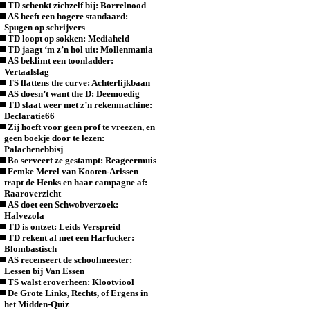
TD schenkt zichzelf bij: Borrelnood
AS heeft een hogere standaard:
Spugen op schrijvers
TD loopt op sokken: Mediaheld
TD jaagt ‘m z’n hol uit: Mollenmania
AS beklimt een toonladder:
Vertaalslag
TS flattens the curve: Achterlijkbaan
AS doesn’t want the D: Deemoedig
TD slaat weer met z’n rekenmachine:
Declaratie66
Zij hoeft voor geen prof te vreezen, en
geen boekje door te lezen:
Palachenebbisj
Bo serveert ze gestampt: Reageermuis
Femke Merel van Kooten-Arissen
trapt de Henks en haar campagne af:
Raaroverzicht
AS doet een Schwobverzoek:
Halvezola
TD is ontzet: Leids Verspreid
TD rekent af met een Harfucker:
Blombastisch
AS recenseert de schoolmeester:
Lessen bij Van Essen
TS walst eroverheen: Klootviool
De Grote Links, Rechts, of Ergens in
het Midden-Quiz