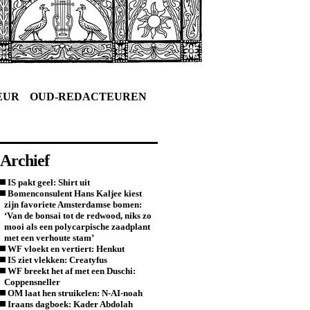
EUR
OUD-REDACTEUREN
Archief
IS pakt geel: Shirt uit
Bomenconsulent Hans Kaljee kiest
zijn favoriete Amsterdamse bomen:
‘Van de bonsai tot de redwood, niks zo
mooi als een polycarpische zaadplant
met een verhoute stam’
WF vloekt en vertiert: Henkut
IS ziet vlekken: Creatyfus
WF breekt het af met een Duschi:
Coppensneller
OM laat hen struikelen: N-AI-noah
Iraans dagboek: Kader Abdolah