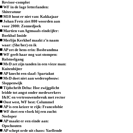
Revisor-complot
WF in de lage letterlanden:
Shiteratuur
M10 hout er niet van: Kakkajaar
Johan Fretz ziet 800 woorden aan
voor 2000: Zonnedjoek
Martien van Agtmaals eindcijfer:
Boekbal Inside
Merlijn Kerkhof maakt z’n naam
waar: (She/her) en ik
AP zet de hens erin: Bosbrandma
WF geeft haar nog wat stompen:
Rolstoelgang
MvD zet zijn tanden in een vieze man:
Kuitenbijter
AP knecht een slaaf: Spartakut
MvD doet niet aan wederopbouw:
Sloppenwijk
Tijdschrift Delta: Hoe zwijgplicht
leidde tot angst onder medewerkers
I&IC en vertrouwensbreuk met rector
Oost west, WF best: Colummel
AP is een keizer te rijk: Francofobie
WF doet een vloek bij een zucht:
Neeloper
AP maakt er een einde aan:
Opschouten
AP schept orde uit chaos: Yaellende