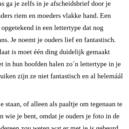
as ga je zelfs in je afscheidsbrief door je
aders riem en moeders vlakke hand. Een
, opgetekend in een lettertype dat nog
ns. Je noemt je ouders lief en fantastisch.
laat is moet één ding duidelijk gemaakt
t in hun hoofden halen zo´n lettertype in je
uiken zijn ze niet fantastisch en al helemáál
e staan, of alleen als paaltje om tegenaan te
n wie je bent, omdat je ouders je foto in de
iedereen zou weten wat er met je is gebeurd.