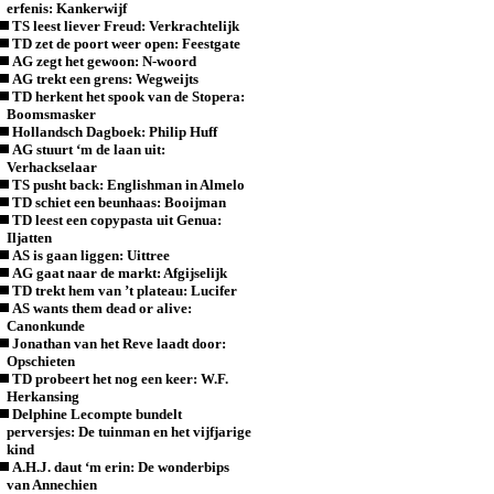
erfenis: Kankerwijf
TS leest liever Freud: Verkrachtelijk
TD zet de poort weer open: Feestgate
AG zegt het gewoon: N-woord
AG trekt een grens: Wegweijts
TD herkent het spook van de Stopera:
Boomsmasker
Hollandsch Dagboek: Philip Huff
AG stuurt ‘m de laan uit:
Verhackselaar
TS pusht back: Englishman in Almelo
TD schiet een beunhaas: Booijman
TD leest een copypasta uit Genua:
Iljatten
AS is gaan liggen: Uittree
AG gaat naar de markt: Afgijselijk
TD trekt hem van ’t plateau: Lucifer
AS wants them dead or alive:
Canonkunde
Jonathan van het Reve laadt door:
Opschieten
TD probeert het nog een keer: W.F.
Herkansing
Delphine Lecompte bundelt
perversjes: De tuinman en het vijfjarige
kind
A.H.J. daut ‘m erin: De wonderbips
van Annechien