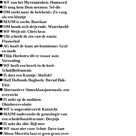
WF aan het Myronneuken: Humoord
IS mag hem Dom noemen: Sel-dis
OM zoekt naar de betekenis: Zo vaag
als een klontje
MAJM is zacht: Bazelaar
OM houdt zich drijvende: Waterhoofd
WF Weijt uit: Chris-kras
Ulli scheidt de zin van de onzin:
Flauwekul
AG haalt de fame uit feminisme: Graf
en made
Thijs Hoekstra tilt er zwaar aan:
Verzeuling
WF heeft een brock in de keel:
Schuldbefemtenis
IS doet een Kaïntje: Abelisk†
Half Hollands Dagboek: Davud Duk-
Ekiz
Alternatieve Sinterklaasjournaals: een
overzicht
IS mikt op de makken:
Oktoberrevolutie
WF is ongecultiveerd: Kutwicht
MAJM onderzoekt de genealogie van
een schedelbasisfractuur: Dorpijn
IS nekt die shit: Bijl-mer
WF staat niet voor Schut: Dave-iant
Alissa Morriën laat er geen grass over