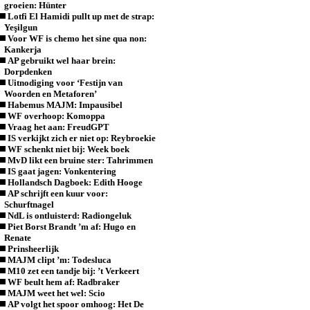
groeien: Hünter
Lotfi El Hamidi pullt up met de strap:
Yeşilgun
Voor WF is chemo het sine qua non:
Kankerja
AP gebruikt wel haar brein:
Dorpdenken
Uitnodiging voor ‘Festijn van
Woorden en Metaforen’
Habemus MAJM: Impausibel
WF overhoop: Komoppa
Vraag het aan: FreudGPT
IS verkijkt zich er niet op: Reybroekie
WF schenkt niet bij: Week boek
MvD likt een bruine ster: Tahrimmen
IS gaat jagen: Vonkentering
Hollandsch Dagboek: Edith Hooge
AP schrijft een kuur voor:
Schurftnagel
NdL is ontluisterd: Radiongeluk
Piet Borst Brandt ’m af: Hugo en
Renate
Prinsheerlijk
MAJM clipt ’m: Todesluca
M10 zet een tandje bij: ’t Verkeert
WF beult hem af: Radbraker
MAJM weet het wel: Scio
AP volgt het spoor omhoog: Het De