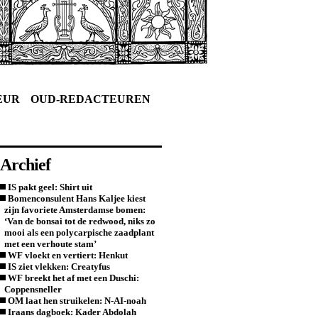
EUR
OUD-REDACTEUREN
Archief
IS pakt geel: Shirt uit
Bomenconsulent Hans Kaljee kiest
zijn favoriete Amsterdamse bomen:
‘Van de bonsai tot de redwood, niks zo
mooi als een polycarpische zaadplant
met een verhoute stam’
WF vloekt en vertiert: Henkut
IS ziet vlekken: Creatyfus
WF breekt het af met een Duschi:
Coppensneller
OM laat hen struikelen: N-AI-noah
Iraans dagboek: Kader Abdolah