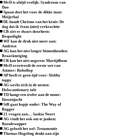
MvD is altijd vrolijk: Syndroom van
Dao
Spaan doet het voor de dikke man:
Meijerbal
DL houdt Christus van het kruis: De
dag dat ik Jezus (niet) verkrachtte
CB ziet er dwars doorheen:
Bespotlight
WF kan de druk niet meer aan:
Andriest
AG kan het niet langer binnenhouden:
Braackneiging
CB kan het niet negeren: Martijdbom
MvD overtreedt de eerste wet van
Asimov: Roboflop
AP heeft er geen tijd voor: Slobby
toppy
AG werkt zich in de nesten:
Holocautionary tale
TD hangt een trofee aan de muur:
Dassenjacht
StB gaat kopje onder: The Way of
Bagger
21 vragen aan… Saskia Noort
AG vindt het ook om te janken:
Raoulewapper
AG gelooft het wel: Testamentie
Thomas Hogeling denkt aan zijn