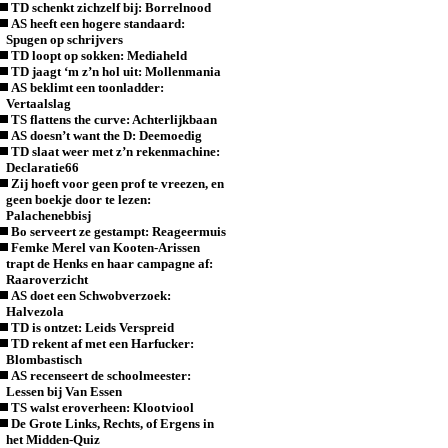
TD schenkt zichzelf bij: Borrelnood
AS heeft een hogere standaard:
Spugen op schrijvers
TD loopt op sokken: Mediaheld
TD jaagt ‘m z’n hol uit: Mollenmania
AS beklimt een toonladder:
Vertaalslag
TS flattens the curve: Achterlijkbaan
AS doesn’t want the D: Deemoedig
TD slaat weer met z’n rekenmachine:
Declaratie66
Zij hoeft voor geen prof te vreezen, en
geen boekje door te lezen:
Palachenebbisj
Bo serveert ze gestampt: Reageermuis
Femke Merel van Kooten-Arissen
trapt de Henks en haar campagne af:
Raaroverzicht
AS doet een Schwobverzoek:
Halvezola
TD is ontzet: Leids Verspreid
TD rekent af met een Harfucker:
Blombastisch
AS recenseert de schoolmeester:
Lessen bij Van Essen
TS walst eroverheen: Klootviool
De Grote Links, Rechts, of Ergens in
het Midden-Quiz