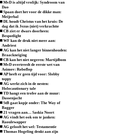
MvD is altijd vrolijk: Syndroom van
Dao
Spaan doet het voor de dikke man:
Meijerbal
DL houdt Christus van het kruis: De
dag dat ik Jezus (niet) verkrachtte
CB ziet er dwars doorheen:
Bespotlight
WF kan de druk niet meer aan:
Andriest
AG kan het niet langer binnenhouden:
Braackneiging
CB kan het niet negeren: Martijdbom
MvD overtreedt de eerste wet van
Asimov: Roboflop
AP heeft er geen tijd voor: Slobby
toppy
AG werkt zich in de nesten:
Holocautionary tale
TD hangt een trofee aan de muur:
Dassenjacht
StB gaat kopje onder: The Way of
Bagger
21 vragen aan… Saskia Noort
AG vindt het ook om te janken:
Raoulewapper
AG gelooft het wel: Testamentie
Thomas Hogeling denkt aan zijn