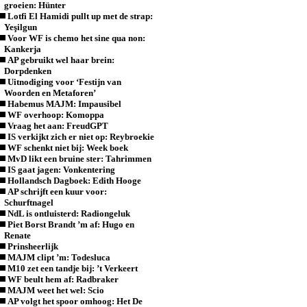
groeien: Hünter
Lotfi El Hamidi pullt up met de strap:
Yeşilgun
Voor WF is chemo het sine qua non:
Kankerja
AP gebruikt wel haar brein:
Dorpdenken
Uitnodiging voor ‘Festijn van
Woorden en Metaforen’
Habemus MAJM: Impausibel
WF overhoop: Komoppa
Vraag het aan: FreudGPT
IS verkijkt zich er niet op: Reybroekie
WF schenkt niet bij: Week boek
MvD likt een bruine ster: Tahrimmen
IS gaat jagen: Vonkentering
Hollandsch Dagboek: Edith Hooge
AP schrijft een kuur voor:
Schurftnagel
NdL is ontluisterd: Radiongeluk
Piet Borst Brandt ’m af: Hugo en
Renate
Prinsheerlijk
MAJM clipt ’m: Todesluca
M10 zet een tandje bij: ’t Verkeert
WF beult hem af: Radbraker
MAJM weet het wel: Scio
AP volgt het spoor omhoog: Het De