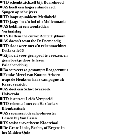
TD schenkt zichzelf bij: Borrelnood
AS heeft een hogere standaard:
Spugen op schrijvers
TD loopt op sokken: Mediaheld
TD jaagt ‘m z’n hol uit: Mollenmania
AS beklimt een toonladder:
Vertaalslag
TS flattens the curve: Achterlijkbaan
AS doesn’t want the D: Deemoedig
TD slaat weer met z’n rekenmachine:
Declaratie66
Zij hoeft voor geen prof te vreezen, en
geen boekje door te lezen:
Palachenebbisj
Bo serveert ze gestampt: Reageermuis
Femke Merel van Kooten-Arissen
trapt de Henks en haar campagne af:
Raaroverzicht
AS doet een Schwobverzoek:
Halvezola
TD is ontzet: Leids Verspreid
TD rekent af met een Harfucker:
Blombastisch
AS recenseert de schoolmeester:
Lessen bij Van Essen
TS walst eroverheen: Klootviool
De Grote Links, Rechts, of Ergens in
het Midden-Quiz