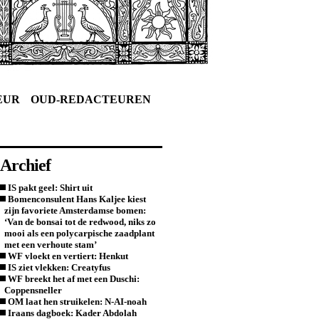
EUR
OUD-REDACTEUREN
Archief
IS pakt geel: Shirt uit
Bomenconsulent Hans Kaljee kiest
zijn favoriete Amsterdamse bomen:
‘Van de bonsai tot de redwood, niks zo
mooi als een polycarpische zaadplant
met een verhoute stam’
WF vloekt en vertiert: Henkut
IS ziet vlekken: Creatyfus
WF breekt het af met een Duschi:
Coppensneller
OM laat hen struikelen: N-AI-noah
Iraans dagboek: Kader Abdolah