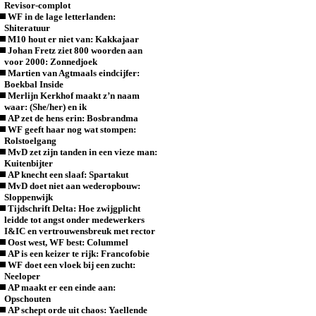
Revisor-complot
WF in de lage letterlanden:
Shiteratuur
M10 hout er niet van: Kakkajaar
Johan Fretz ziet 800 woorden aan
voor 2000: Zonnedjoek
Martien van Agtmaals eindcijfer:
Boekbal Inside
Merlijn Kerkhof maakt z’n naam
waar: (She/her) en ik
AP zet de hens erin: Bosbrandma
WF geeft haar nog wat stompen:
Rolstoelgang
MvD zet zijn tanden in een vieze man:
Kuitenbijter
AP knecht een slaaf: Spartakut
MvD doet niet aan wederopbouw:
Sloppenwijk
Tijdschrift Delta: Hoe zwijgplicht
leidde tot angst onder medewerkers
I&IC en vertrouwensbreuk met rector
Oost west, WF best: Colummel
AP is een keizer te rijk: Francofobie
WF doet een vloek bij een zucht:
Neeloper
AP maakt er een einde aan:
Opschouten
AP schept orde uit chaos: Yaellende