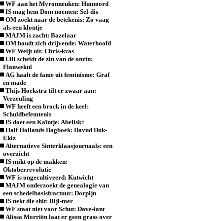
WF aan het Myronneuken: Humoord
IS mag hem Dom noemen: Sel-dis
OM zoekt naar de betekenis: Zo vaag
als een klontje
MAJM is zacht: Bazelaar
OM houdt zich drijvende: Waterhoofd
WF Weijt uit: Chris-kras
Ulli scheidt de zin van de onzin:
Flauwekul
AG haalt de fame uit feminisme: Graf
en made
Thijs Hoekstra tilt er zwaar aan:
Verzeuling
WF heeft een brock in de keel:
Schuldbefemtenis
IS doet een Kaïntje: Abelisk†
Half Hollands Dagboek: Davud Duk-
Ekiz
Alternatieve Sinterklaasjournaals: een
overzicht
IS mikt op de makken:
Oktoberrevolutie
WF is ongecultiveerd: Kutwicht
MAJM onderzoekt de genealogie van
een schedelbasisfractuur: Dorpijn
IS nekt die shit: Bijl-mer
WF staat niet voor Schut: Dave-iant
Alissa Morriën laat er geen grass over