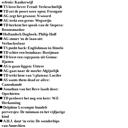
erfenis: Kankerwijf
TS leest liever Freud: Verkrachtelijk
TD zet de poort weer open: Feestgate
AG zegt het gewoon: N-woord
AG trekt een grens: Wegweijts
TD herkent het spook van de Stopera:
Boomsmasker
Hollandsch Dagboek: Philip Huff
AG stuurt ‘m de laan uit:
Verhackselaar
TS pusht back: Englishman in Almelo
TD schiet een beunhaas: Booijman
TD leest een copypasta uit Genua:
Iljatten
AS is gaan liggen: Uittree
AG gaat naar de markt: Afgijselijk
TD trekt hem van ’t plateau: Lucifer
AS wants them dead or alive:
Canonkunde
Jonathan van het Reve laadt door:
Opschieten
TD probeert het nog een keer: W.F.
Herkansing
Delphine Lecompte bundelt
perversjes: De tuinman en het vijfjarige
kind
A.H.J. daut ‘m erin: De wonderbips
van Annechien