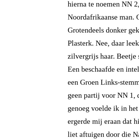
hierna te noemen NN 2, 
Noordafrikaanse man. On
Grotendeels donker gekl
Plasterk. Nee, daar lee
zilvergrijs haar. Beetj
Een beschaafde en intel
een Groen Links-stemme
geen partij voor NN 1,
genoeg voelde ik in he
ergerde mij eraan dat h
liet aftuigen door die 