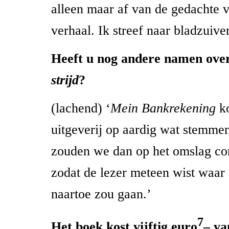
alleen maar af van de gedachte v
verhaal. Ik streef naar bladzuive
Heeft u nog andere namen ov
strijd
?
(lachend) ‘
Mein Bankrekening
ko
uitgeverij op aardig wat stemme
zouden we dan op het omslag c
zodat de lezer meteen wist waar
naartoe zou gaan.’
7
Het boek kost vijftig euro
– va