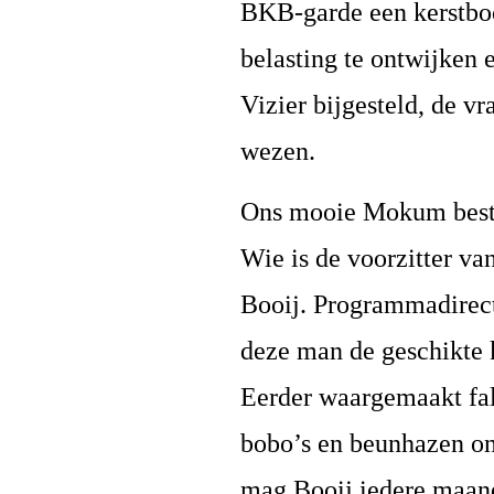
BKB-garde een kerstbo
belasting te ontwijken 
Vizier bijgesteld, de vr
wezen.
Ons mooie Mokum bestaa
Wie is de voorzitter va
Booij. Programmadirect
deze man de geschikte k
Eerder waargemaakt fal
bobo’s en beunhazen o
mag Booij iedere maand