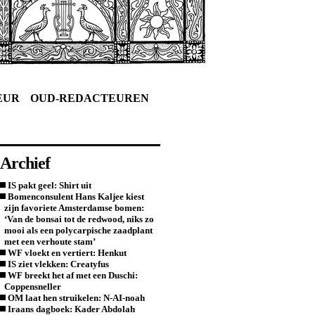
EUR
OUD-REDACTEUREN
Archief
IS pakt geel: Shirt uit
Bomenconsulent Hans Kaljee kiest
zijn favoriete Amsterdamse bomen:
‘Van de bonsai tot de redwood, niks zo
mooi als een polycarpische zaadplant
met een verhoute stam’
WF vloekt en vertiert: Henkut
IS ziet vlekken: Creatyfus
WF breekt het af met een Duschi:
Coppensneller
OM laat hen struikelen: N-AI-noah
Iraans dagboek: Kader Abdolah