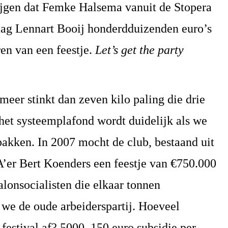
jgen dat Femke Halsema vanuit de Stopera
aag Lennart Booij honderdduizenden euro’s
ren van een feestje.
Let’s get the party
eer stinkt dan zeven kilo paling die drie
het systeemplafond wordt duidelijk als we
 pakken. In 2007 mocht de club, bestaand uit
’er Bert Koenders een feestje van €750.000
alonsocialisten die elkaar tonnen
 we de oude arbeiderspartij. Hoeveel
estival af? 5000. 150 euro subsidie per