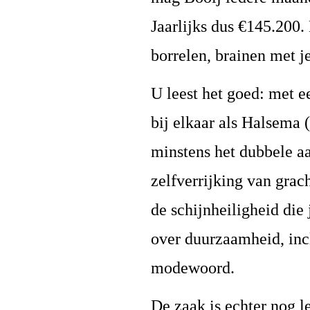
Jaarlijks dus €145.200.
borrelen, brainen met j
U leest het goed: met e
bij elkaar als Halsema 
minstens het dubbele a
zelfverrijking van grac
de schijnheiligheid die
over duurzaamheid, incl
modewoord.
De zaak is echter nog l