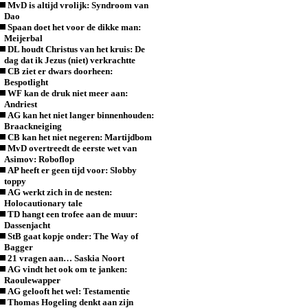
MvD is altijd vrolijk: Syndroom van
Dao
Spaan doet het voor de dikke man:
Meijerbal
DL houdt Christus van het kruis: De
dag dat ik Jezus (niet) verkrachtte
CB ziet er dwars doorheen:
Bespotlight
WF kan de druk niet meer aan:
Andriest
AG kan het niet langer binnenhouden:
Braackneiging
CB kan het niet negeren: Martijdbom
MvD overtreedt de eerste wet van
Asimov: Roboflop
AP heeft er geen tijd voor: Slobby
toppy
AG werkt zich in de nesten:
Holocautionary tale
TD hangt een trofee aan de muur:
Dassenjacht
StB gaat kopje onder: The Way of
Bagger
21 vragen aan… Saskia Noort
AG vindt het ook om te janken:
Raoulewapper
AG gelooft het wel: Testamentie
Thomas Hogeling denkt aan zijn