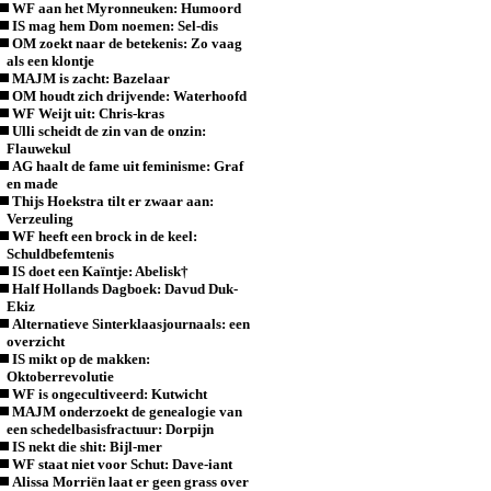
WF aan het Myronneuken: Humoord
IS mag hem Dom noemen: Sel-dis
OM zoekt naar de betekenis: Zo vaag
als een klontje
MAJM is zacht: Bazelaar
OM houdt zich drijvende: Waterhoofd
WF Weijt uit: Chris-kras
Ulli scheidt de zin van de onzin:
Flauwekul
AG haalt de fame uit feminisme: Graf
en made
Thijs Hoekstra tilt er zwaar aan:
Verzeuling
WF heeft een brock in de keel:
Schuldbefemtenis
IS doet een Kaïntje: Abelisk†
Half Hollands Dagboek: Davud Duk-
Ekiz
Alternatieve Sinterklaasjournaals: een
overzicht
IS mikt op de makken:
Oktoberrevolutie
WF is ongecultiveerd: Kutwicht
MAJM onderzoekt de genealogie van
een schedelbasisfractuur: Dorpijn
IS nekt die shit: Bijl-mer
WF staat niet voor Schut: Dave-iant
Alissa Morriën laat er geen grass over