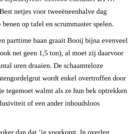
 Best netjes voor tweeëneenhalve dag
e benen op tafel en scrummaster spelen.
en parttime baan graait Booij bijna evenveel
(ook net geen 1,5 ton), al moet zij daarvoor
antal uren draaien. De schaamteloze
htengordelgrut wordt enkel overtroffen door
 je tegemoet walmt als ze hun bek optrekken
usiviteit of een ander inhoudsloos
euker dan dat ’ie voorkomt. In overleg