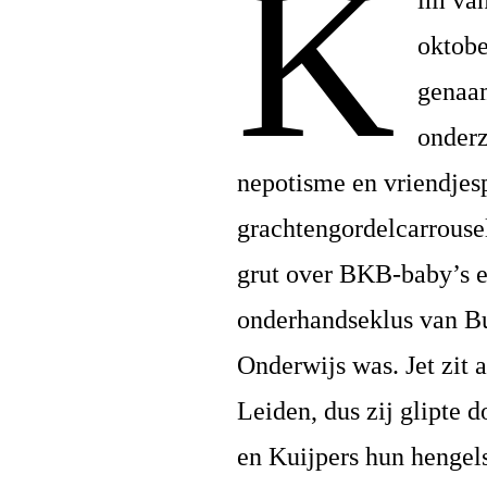
K
im van
oktobe
genaam
onderz
nepotisme en vriendjes
grachtengordelcarrousel
grut over BKB-baby’s e
onderhandseklus van Bu
Onderwijs was. Jet zit a
Leiden, dus zij glipte
en Kuijpers hun hengel