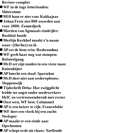
Revisor-complot
WF in de lage letterlanden:
Shiteratuur
M10 hout er niet van: Kakkajaar
Johan Fretz ziet 800 woorden aan
voor 2000: Zonnedjoek
Martien van Agtmaals eindcijfer:
Boekbal Inside
Merlijn Kerkhof maakt z’n naam
waar: (She/her) en ik
AP zet de hens erin: Bosbrandma
WF geeft haar nog wat stompen:
Rolstoelgang
MvD zet zijn tanden in een vieze man:
Kuitenbijter
AP knecht een slaaf: Spartakut
MvD doet niet aan wederopbouw:
Sloppenwijk
Tijdschrift Delta: Hoe zwijgplicht
leidde tot angst onder medewerkers
I&IC en vertrouwensbreuk met rector
Oost west, WF best: Colummel
AP is een keizer te rijk: Francofobie
WF doet een vloek bij een zucht:
Neeloper
AP maakt er een einde aan:
Opschouten
AP schept orde uit chaos: Yaellende