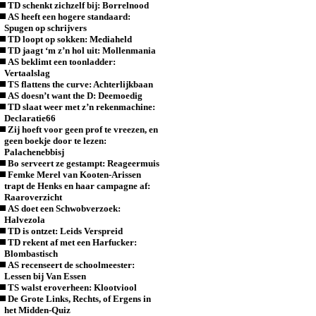
TD schenkt zichzelf bij: Borrelnood
AS heeft een hogere standaard:
Spugen op schrijvers
TD loopt op sokken: Mediaheld
TD jaagt ‘m z’n hol uit: Mollenmania
AS beklimt een toonladder:
Vertaalslag
TS flattens the curve: Achterlijkbaan
AS doesn’t want the D: Deemoedig
TD slaat weer met z’n rekenmachine:
Declaratie66
Zij hoeft voor geen prof te vreezen, en
geen boekje door te lezen:
Palachenebbisj
Bo serveert ze gestampt: Reageermuis
Femke Merel van Kooten-Arissen
trapt de Henks en haar campagne af:
Raaroverzicht
AS doet een Schwobverzoek:
Halvezola
TD is ontzet: Leids Verspreid
TD rekent af met een Harfucker:
Blombastisch
AS recenseert de schoolmeester:
Lessen bij Van Essen
TS walst eroverheen: Klootviool
De Grote Links, Rechts, of Ergens in
het Midden-Quiz