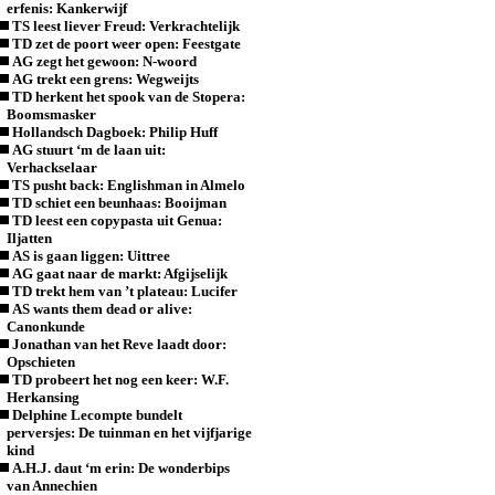
erfenis: Kankerwijf
TS leest liever Freud: Verkrachtelijk
TD zet de poort weer open: Feestgate
AG zegt het gewoon: N-woord
AG trekt een grens: Wegweijts
TD herkent het spook van de Stopera:
Boomsmasker
Hollandsch Dagboek: Philip Huff
AG stuurt ‘m de laan uit:
Verhackselaar
TS pusht back: Englishman in Almelo
TD schiet een beunhaas: Booijman
TD leest een copypasta uit Genua:
Iljatten
AS is gaan liggen: Uittree
AG gaat naar de markt: Afgijselijk
TD trekt hem van ’t plateau: Lucifer
AS wants them dead or alive:
Canonkunde
Jonathan van het Reve laadt door:
Opschieten
TD probeert het nog een keer: W.F.
Herkansing
Delphine Lecompte bundelt
perversjes: De tuinman en het vijfjarige
kind
A.H.J. daut ‘m erin: De wonderbips
van Annechien