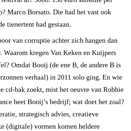
op? Marco Borsato. Die had het vast ook
 de tienertent had gestaan.
poor van corruptie achter zich hangen dan
er. Waarom kregen Van Keken en Kuijpers
fel? Omdat Booij (de ene B, de andere B is
verzonnen verhaal) in 2011 solo ging. En wie
de cd-bak zoekt, mist het oeuvre van Robbie
nce heet Booij’s bedrijf; wat doet het zoal?
ratie, strategisch advies, creatieve
eke (digitale) vormen komen heldere