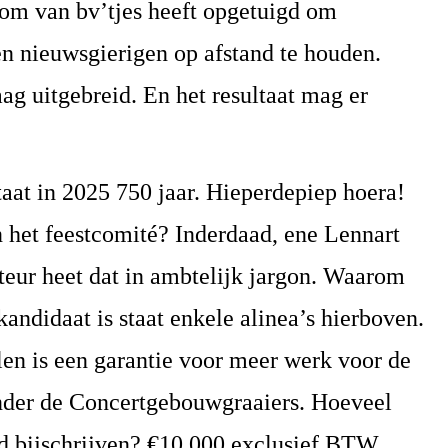
om van bv’tjes heeft opgetuigd om
en nieuwsgierigen op afstand te houden.
aag uitgebreid. En het resultaat mag er
t in 2025 750 jaar. Hieperdepiep hoera!
n het feestcomité? Inderdaad, ene Lennart
eur heet dat in ambtelijk jargon. Waarom
andidaat is staat enkele alinea’s hierboven.
en is een garantie voor meer werk voor de
nder de Concertgebouwgraaiers. Hoeveel
 bijschrijven? €10.000 exclusief BTW.