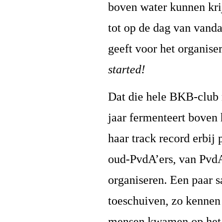
boven water kunnen kri
tot op de dag van vand
geeft voor het organise
started!
Dat die hele BKB-club m
jaar fermenteert boven 
haar track record erbij
oud-PvdA’ers, van PvdA
organiseren. Een paar s
toeschuiven, zo kennen
mensen kwamen op het f