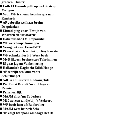
groeien: Hünter
Lotfi El Hamidi pullt up met de strap:
Yeşilgun
Voor WF is chemo het sine qua non:
Kankerja
AP gebruikt wel haar brein:
Dorpdenken
Uitnodiging voor ‘Festijn van
Woorden en Metaforen’
Habemus MAJM: Impausibel
WF overhoop: Komoppa
Vraag het aan: FreudGPT
IS verkijkt zich er niet op: Reybroekie
WF schenkt niet bij: Week boek
MvD likt een bruine ster: Tahrimmen
IS gaat jagen: Vonkentering
Hollandsch Dagboek: Edith Hooge
AP schrijft een kuur voor:
Schurftnagel
NdL is ontluisterd: Radiongeluk
Piet Borst Brandt ’m af: Hugo en
Renate
Prinsheerlijk
MAJM clipt ’m: Todesluca
M10 zet een tandje bij: ’t Verkeert
WF beult hem af: Radbraker
MAJM weet het wel: Scio
AP volgt het spoor omhoog: Het De