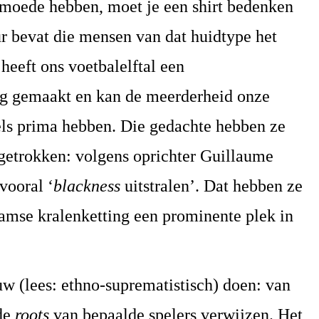
armoede hebben, moet je een shirt bedenken
eur bevat die mensen van dat huidtype het
 heeft ons voetbalelftal een
lag gemaakt en kan de meerderheid onze
els prima hebben. Die gedachte hebben ze
rgetrokken: volgens oprichter Guillaume
vooral ‘
blackness
uitstralen’. Dat hebben ze
aamse kralenketting een prominente plek in
auw (lees: ethno-suprematistisch) doen: van
 de
roots
van bepaalde spelers verwijzen. Het