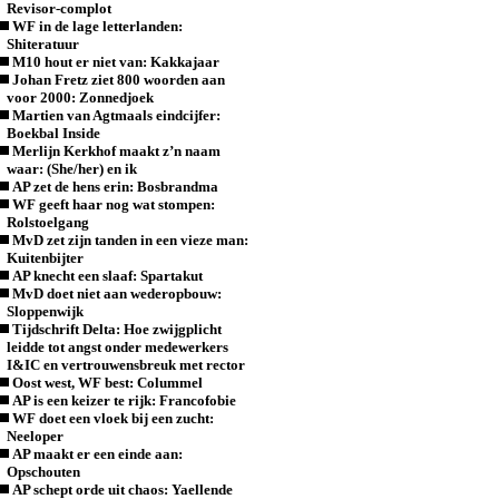
Revisor-complot
WF in de lage letterlanden:
Shiteratuur
M10 hout er niet van: Kakkajaar
Johan Fretz ziet 800 woorden aan
voor 2000: Zonnedjoek
Martien van Agtmaals eindcijfer:
Boekbal Inside
Merlijn Kerkhof maakt z’n naam
waar: (She/her) en ik
AP zet de hens erin: Bosbrandma
WF geeft haar nog wat stompen:
Rolstoelgang
MvD zet zijn tanden in een vieze man:
Kuitenbijter
AP knecht een slaaf: Spartakut
MvD doet niet aan wederopbouw:
Sloppenwijk
Tijdschrift Delta: Hoe zwijgplicht
leidde tot angst onder medewerkers
I&IC en vertrouwensbreuk met rector
Oost west, WF best: Colummel
AP is een keizer te rijk: Francofobie
WF doet een vloek bij een zucht:
Neeloper
AP maakt er een einde aan:
Opschouten
AP schept orde uit chaos: Yaellende