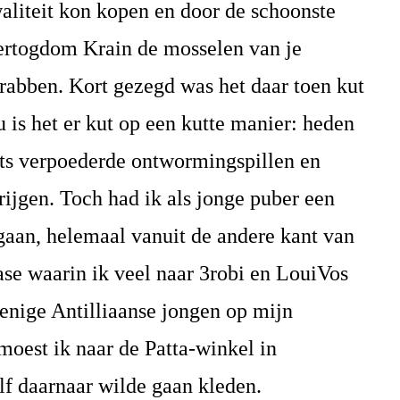
aliteit kon kopen en door de schoonste
ertogdom Krain de mosselen van je
rabben. Kort gezegd was het daar toen kut
 is het er kut op een kutte manier: heden
hts verpoederde ontwormingspillen en
krijgen. Toch had ik als jonge puber een
gaan, helemaal vanuit de andere kant van
fase waarin ik veel naar 3robi en LouiVos
 enige Antilliaanse jongen op mijn
oest ik naar de Patta-winkel in
f daarnaar wilde gaan kleden.