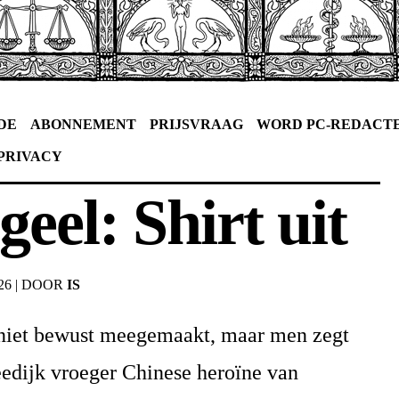
DE
ABONNEMENT
PRIJSVRAAG
WORD PC-REDACT
PRIVACY
geel: Shirt uit
26
|
DOOR
IS
f niet bewust meegemaakt, maar men zegt
eedijk vroeger Chinese heroïne van