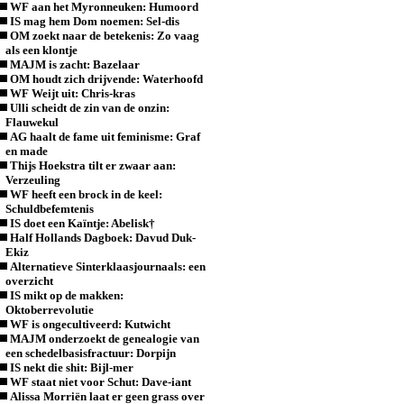
WF aan het Myronneuken: Humoord
IS mag hem Dom noemen: Sel-dis
OM zoekt naar de betekenis: Zo vaag
als een klontje
MAJM is zacht: Bazelaar
OM houdt zich drijvende: Waterhoofd
WF Weijt uit: Chris-kras
Ulli scheidt de zin van de onzin:
Flauwekul
AG haalt de fame uit feminisme: Graf
en made
Thijs Hoekstra tilt er zwaar aan:
Verzeuling
WF heeft een brock in de keel:
Schuldbefemtenis
IS doet een Kaïntje: Abelisk†
Half Hollands Dagboek: Davud Duk-
Ekiz
Alternatieve Sinterklaasjournaals: een
overzicht
IS mikt op de makken:
Oktoberrevolutie
WF is ongecultiveerd: Kutwicht
MAJM onderzoekt de genealogie van
een schedelbasisfractuur: Dorpijn
IS nekt die shit: Bijl-mer
WF staat niet voor Schut: Dave-iant
Alissa Morriën laat er geen grass over