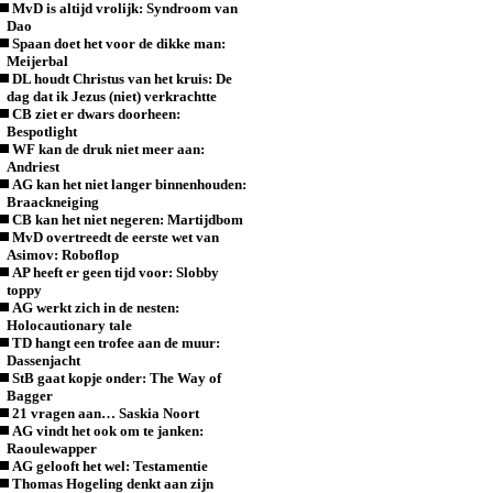
MvD is altijd vrolijk: Syndroom van
Dao
Spaan doet het voor de dikke man:
Meijerbal
DL houdt Christus van het kruis: De
dag dat ik Jezus (niet) verkrachtte
CB ziet er dwars doorheen:
Bespotlight
WF kan de druk niet meer aan:
Andriest
AG kan het niet langer binnenhouden:
Braackneiging
CB kan het niet negeren: Martijdbom
MvD overtreedt de eerste wet van
Asimov: Roboflop
AP heeft er geen tijd voor: Slobby
toppy
AG werkt zich in de nesten:
Holocautionary tale
TD hangt een trofee aan de muur:
Dassenjacht
StB gaat kopje onder: The Way of
Bagger
21 vragen aan… Saskia Noort
AG vindt het ook om te janken:
Raoulewapper
AG gelooft het wel: Testamentie
Thomas Hogeling denkt aan zijn