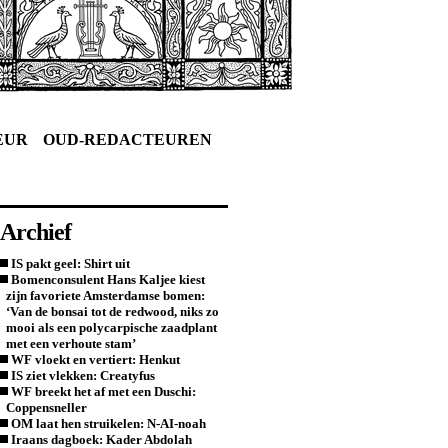
EUR
OUD-REDACTEUREN
Archief
IS pakt geel: Shirt uit
Bomenconsulent Hans Kaljee kiest
zijn favoriete Amsterdamse bomen:
‘Van de bonsai tot de redwood, niks zo
mooi als een polycarpische zaadplant
met een verhoute stam’
WF vloekt en vertiert: Henkut
IS ziet vlekken: Creatyfus
WF breekt het af met een Duschi:
Coppensneller
OM laat hen struikelen: N-AI-noah
Iraans dagboek: Kader Abdolah