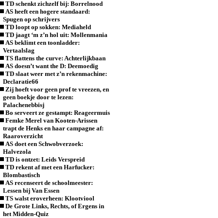
TD schenkt zichzelf bij: Borrelnood
AS heeft een hogere standaard:
Spugen op schrijvers
TD loopt op sokken: Mediaheld
TD jaagt ‘m z’n hol uit: Mollenmania
AS beklimt een toonladder:
Vertaalslag
TS flattens the curve: Achterlijkbaan
AS doesn’t want the D: Deemoedig
TD slaat weer met z’n rekenmachine:
Declaratie66
Zij hoeft voor geen prof te vreezen, en
geen boekje door te lezen:
Palachenebbisj
Bo serveert ze gestampt: Reageermuis
Femke Merel van Kooten-Arissen
trapt de Henks en haar campagne af:
Raaroverzicht
AS doet een Schwobverzoek:
Halvezola
TD is ontzet: Leids Verspreid
TD rekent af met een Harfucker:
Blombastisch
AS recenseert de schoolmeester:
Lessen bij Van Essen
TS walst eroverheen: Klootviool
De Grote Links, Rechts, of Ergens in
het Midden-Quiz