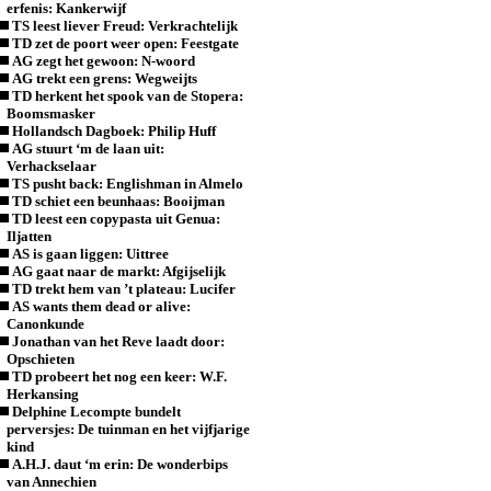
erfenis: Kankerwijf
TS leest liever Freud: Verkrachtelijk
TD zet de poort weer open: Feestgate
AG zegt het gewoon: N-woord
AG trekt een grens: Wegweijts
TD herkent het spook van de Stopera:
Boomsmasker
Hollandsch Dagboek: Philip Huff
AG stuurt ‘m de laan uit:
Verhackselaar
TS pusht back: Englishman in Almelo
TD schiet een beunhaas: Booijman
TD leest een copypasta uit Genua:
Iljatten
AS is gaan liggen: Uittree
AG gaat naar de markt: Afgijselijk
TD trekt hem van ’t plateau: Lucifer
AS wants them dead or alive:
Canonkunde
Jonathan van het Reve laadt door:
Opschieten
TD probeert het nog een keer: W.F.
Herkansing
Delphine Lecompte bundelt
perversjes: De tuinman en het vijfjarige
kind
A.H.J. daut ‘m erin: De wonderbips
van Annechien