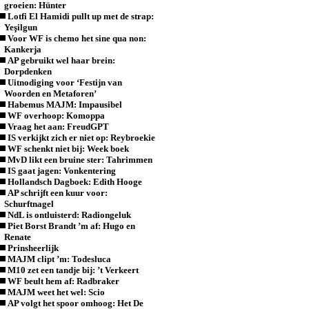
groeien: Hünter
Lotfi El Hamidi pullt up met de strap:
Yeşilgun
Voor WF is chemo het sine qua non:
Kankerja
AP gebruikt wel haar brein:
Dorpdenken
Uitnodiging voor ‘Festijn van
Woorden en Metaforen’
Habemus MAJM: Impausibel
WF overhoop: Komoppa
Vraag het aan: FreudGPT
IS verkijkt zich er niet op: Reybroekie
WF schenkt niet bij: Week boek
MvD likt een bruine ster: Tahrimmen
IS gaat jagen: Vonkentering
Hollandsch Dagboek: Edith Hooge
AP schrijft een kuur voor:
Schurftnagel
NdL is ontluisterd: Radiongeluk
Piet Borst Brandt ’m af: Hugo en
Renate
Prinsheerlijk
MAJM clipt ’m: Todesluca
M10 zet een tandje bij: ’t Verkeert
WF beult hem af: Radbraker
MAJM weet het wel: Scio
AP volgt het spoor omhoog: Het De