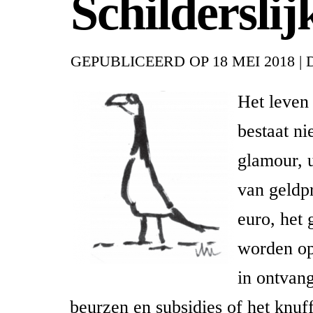
Schilderslij
GEPUBLICEERD OP
18 MEI 2018
|
Het leven 
bestaat nie
glamour, u
van geldp
euro, het 
worden op 
in ontvan
beurzen en subsidies of het knuf