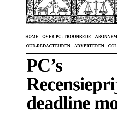
HOME
OVER PC: TROONREDE
ABONNEM
OUD-REDACTEUREN
ADVERTEREN
CO
PC’s
Recensiepri
deadline m