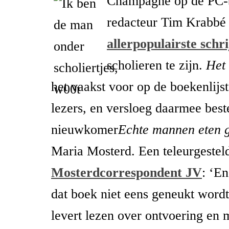
Champagne op de PC-
redacteur Tim Krabbé 
allerpopulairste schr
scholieren te zijn.
Het
het vaakst voor op de boekenlijs
lezers, en versloeg daarmee best
nieuwkomer
Echte mannen eten 
Maria Mosterd. Een teleurgeste
Mosterdcorrespondent JV
: ‘En
dat boek niet eens geneukt wordt
levert lezen over ontvoering en