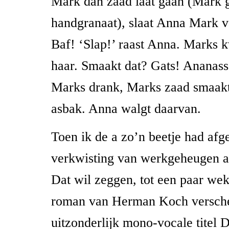
Mark dan zaad laat gaan (Mark g
handgranaat), slaat Anna Mark v
Baf! ‘Slap!’ raast Anna. Marks k
haar. Smaakt dat? Gats! Ananas
Marks drank, Marks zaad smaakt 
asbak. Anna walgt daarvan.
Toen ik de a zo’n beetje had afg
verkwisting van werkgeheugen al
Dat wil zeggen, tot een paar we
roman van Herman Koch versche
uitzonderlijk mono-vocale titel 