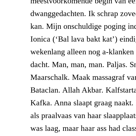
meestvoorkomende begin van ee
dwanggedachten. Ik schrap zoveel
kan. Mijn onschuldige poging in
Ionica (‘Bal lava bakt kat’) eind
wekenlang alleen nog a-klanken 
dacht. Man, man, man. Paljas. S
Maarschalk. Maak massagraf va
Bataclan. Allah Akbar. Kalfstart
Kafka. Anna slaapt graag naakt.
als praalvaas van haar slaapplaat
was laag, maar haar ass had class