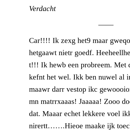
Verdacht
——
Car!!!! Ik zexg het9 maar gweq
hetgaawt nietr goedf. Heeheellhee
t!!! Ik hewb een probreem. Met 
kefnt het wel. Ikk ben nuwel al
maawr darr vestop ikc gewoooio
mn matrrxaaas! Jaaaaa! Zooo do
dat. Maaar echet lekkere voel i
nirertt…….Hieoe maake ijk toec