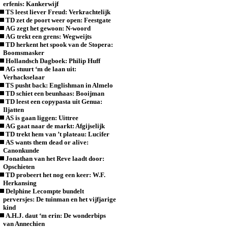
erfenis: Kankerwijf
TS leest liever Freud: Verkrachtelijk
TD zet de poort weer open: Feestgate
AG zegt het gewoon: N-woord
AG trekt een grens: Wegweijts
TD herkent het spook van de Stopera:
Boomsmasker
Hollandsch Dagboek: Philip Huff
AG stuurt ‘m de laan uit:
Verhackselaar
TS pusht back: Englishman in Almelo
TD schiet een beunhaas: Booijman
TD leest een copypasta uit Genua:
Iljatten
AS is gaan liggen: Uittree
AG gaat naar de markt: Afgijselijk
TD trekt hem van ’t plateau: Lucifer
AS wants them dead or alive:
Canonkunde
Jonathan van het Reve laadt door:
Opschieten
TD probeert het nog een keer: W.F.
Herkansing
Delphine Lecompte bundelt
perversjes: De tuinman en het vijfjarige
kind
A.H.J. daut ‘m erin: De wonderbips
van Annechien