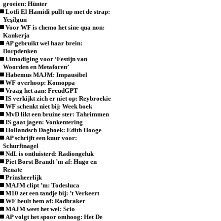
groeien: Hünter
Lotfi El Hamidi pullt up met de strap:
Yeşilgun
Voor WF is chemo het sine qua non:
Kankerja
AP gebruikt wel haar brein:
Dorpdenken
Uitnodiging voor ‘Festijn van
Woorden en Metaforen’
Habemus MAJM: Impausibel
WF overhoop: Komoppa
Vraag het aan: FreudGPT
IS verkijkt zich er niet op: Reybroekie
WF schenkt niet bij: Week boek
MvD likt een bruine ster: Tahrimmen
IS gaat jagen: Vonkentering
Hollandsch Dagboek: Edith Hooge
AP schrijft een kuur voor:
Schurftnagel
NdL is ontluisterd: Radiongeluk
Piet Borst Brandt ’m af: Hugo en
Renate
Prinsheerlijk
MAJM clipt ’m: Todesluca
M10 zet een tandje bij: ’t Verkeert
WF beult hem af: Radbraker
MAJM weet het wel: Scio
AP volgt het spoor omhoog: Het De