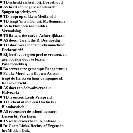
TD schenkt zichzelf bij: Borrelnood
AS heeft een hogere standaard:
Spugen op schrijvers
TD loopt op sokken: Mediaheld
TD jaagt ‘m z’n hol uit: Mollenmania
AS beklimt een toonladder:
Vertaalslag
TS flattens the curve: Achterlijkbaan
AS doesn’t want the D: Deemoedig
TD slaat weer met z’n rekenmachine:
Declaratie66
Zij hoeft voor geen prof te vreezen, en
geen boekje door te lezen:
Palachenebbisj
Bo serveert ze gestampt: Reageermuis
Femke Merel van Kooten-Arissen
trapt de Henks en haar campagne af:
Raaroverzicht
AS doet een Schwobverzoek:
Halvezola
TD is ontzet: Leids Verspreid
TD rekent af met een Harfucker:
Blombastisch
AS recenseert de schoolmeester:
Lessen bij Van Essen
TS walst eroverheen: Klootviool
De Grote Links, Rechts, of Ergens in
het Midden-Quiz