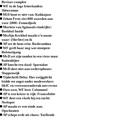
Revisor-complot
WF in de lage letterlanden:
Shiteratuur
M10 hout er niet van: Kakkajaar
Johan Fretz ziet 800 woorden aan
voor 2000: Zonnedjoek
Martien van Agtmaals eindcijfer:
Boekbal Inside
Merlijn Kerkhof maakt z’n naam
waar: (She/her) en ik
AP zet de hens erin: Bosbrandma
WF geeft haar nog wat stompen:
Rolstoelgang
MvD zet zijn tanden in een vieze man:
Kuitenbijter
AP knecht een slaaf: Spartakut
MvD doet niet aan wederopbouw:
Sloppenwijk
Tijdschrift Delta: Hoe zwijgplicht
leidde tot angst onder medewerkers
I&IC en vertrouwensbreuk met rector
Oost west, WF best: Colummel
AP is een keizer te rijk: Francofobie
WF doet een vloek bij een zucht:
Neeloper
AP maakt er een einde aan:
Opschouten
AP schept orde uit chaos: Yaellende