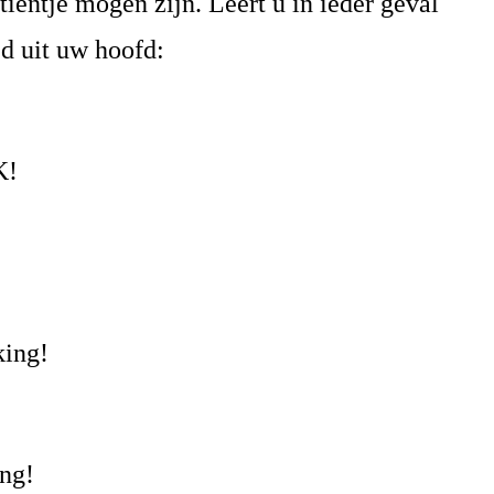
ientje mogen zijn. Leert u in ieder geval
ed uit uw hoofd:
K!
king!
ing!