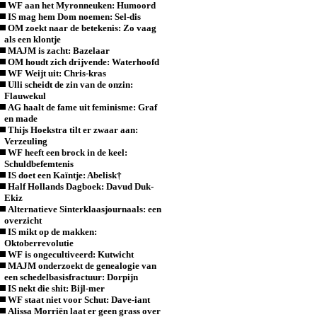
WF aan het Myronneuken: Humoord
IS mag hem Dom noemen: Sel-dis
OM zoekt naar de betekenis: Zo vaag
als een klontje
MAJM is zacht: Bazelaar
OM houdt zich drijvende: Waterhoofd
WF Weijt uit: Chris-kras
Ulli scheidt de zin van de onzin:
Flauwekul
AG haalt de fame uit feminisme: Graf
en made
Thijs Hoekstra tilt er zwaar aan:
Verzeuling
WF heeft een brock in de keel:
Schuldbefemtenis
IS doet een Kaïntje: Abelisk†
Half Hollands Dagboek: Davud Duk-
Ekiz
Alternatieve Sinterklaasjournaals: een
overzicht
IS mikt op de makken:
Oktoberrevolutie
WF is ongecultiveerd: Kutwicht
MAJM onderzoekt de genealogie van
een schedelbasisfractuur: Dorpijn
IS nekt die shit: Bijl-mer
WF staat niet voor Schut: Dave-iant
Alissa Morriën laat er geen grass over