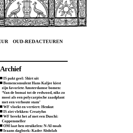
EUR
OUD-REDACTEUREN
Archief
IS pakt geel: Shirt uit
Bomenconsulent Hans Kaljee kiest
zijn favoriete Amsterdamse bomen:
‘Van de bonsai tot de redwood, niks zo
mooi als een polycarpische zaadplant
met een verhoute stam’
WF vloekt en vertiert: Henkut
IS ziet vlekken: Creatyfus
WF breekt het af met een Duschi:
Coppensneller
OM laat hen struikelen: N-AI-noah
Iraans dagboek: Kader Abdolah