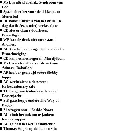
MvD is altijd vrolijk: Syndroom van
Dao
Spaan doet het voor de dikke man:
Meijerbal
DL houdt Christus van het kruis: De
dag dat ik Jezus (niet) verkrachtte
CB ziet er dwars doorheen:
Bespotlight
WF kan de druk niet meer aan:
Andriest
AG kan het niet langer binnenhouden:
Braackneiging
CB kan het niet negeren: Martijdbom
MvD overtreedt de eerste wet van
Asimov: Roboflop
AP heeft er geen tijd voor: Slobby
toppy
AG werkt zich in de nesten:
Holocautionary tale
TD hangt een trofee aan de muur:
Dassenjacht
StB gaat kopje onder: The Way of
Bagger
21 vragen aan… Saskia Noort
AG vindt het ook om te janken:
Raoulewapper
AG gelooft het wel: Testamentie
Thomas Hogeling denkt aan zijn