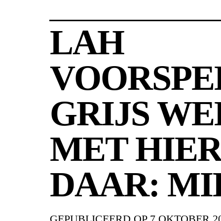
LAH
VOORSPE
GRIJS WE
MET HIER
DAAR: MI
GEPUBLICEERD OP
7 OKTOBER 2