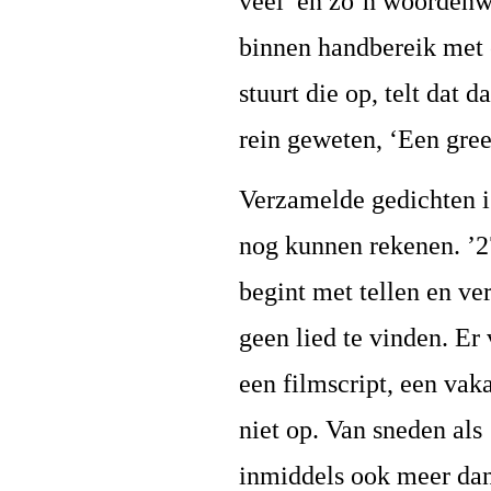
veel’ en zo’n woordenwo
binnen handbereik met 
stuurt die op, telt dat
rein geweten, ‘Een gr
Verzamelde gedichten is
nog kunnen rekenen. ’27
begint met tellen en ve
geen lied te vinden. Er 
een filmscript, een vak
niet op. Van sneden als 
inmiddels ook meer dan