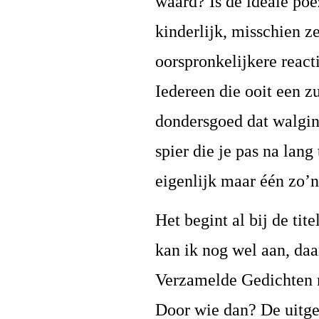
waard? Is de ideale poë
kinderlijk, misschien ze
oorspronkelijkere react
Iedereen die ooit een 
dondersgoed dat walging
spier die je pas na lang
eigenlijk maar één zo’n 
Het begint al bij de ti
kan ik nog wel aan, daa
Verzamelde Gedichten m
Door wie dan? De uitge