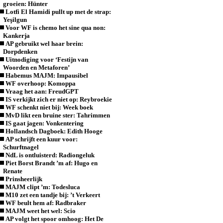
groeien: Hünter
Lotfi El Hamidi pullt up met de strap:
Yeşilgun
Voor WF is chemo het sine qua non:
Kankerja
AP gebruikt wel haar brein:
Dorpdenken
Uitnodiging voor ‘Festijn van
Woorden en Metaforen’
Habemus MAJM: Impausibel
WF overhoop: Komoppa
Vraag het aan: FreudGPT
IS verkijkt zich er niet op: Reybroekie
WF schenkt niet bij: Week boek
MvD likt een bruine ster: Tahrimmen
IS gaat jagen: Vonkentering
Hollandsch Dagboek: Edith Hooge
AP schrijft een kuur voor:
Schurftnagel
NdL is ontluisterd: Radiongeluk
Piet Borst Brandt ’m af: Hugo en
Renate
Prinsheerlijk
MAJM clipt ’m: Todesluca
M10 zet een tandje bij: ’t Verkeert
WF beult hem af: Radbraker
MAJM weet het wel: Scio
AP volgt het spoor omhoog: Het De