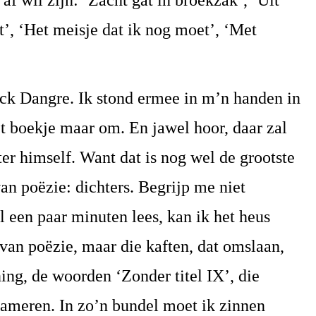
 af wil zijn: ‘Zacht gat in broekzak’, ‘Uit
t’, ‘Het meisje dat ik nog moet’, ‘Met
ick Dangre. Ik stond ermee in m’n handen in
t boekje maar om. En jawel hoor, daar zal
er himself. Want dat is nog wel de grootste
an poëzie: dichters. Begrijp me niet
l een paar minuten lees, kan ik het heus
van poëzie, maar die kaften, dat omslaan,
ning, de woorden ‘Zonder titel IX’, die
lameren. In zo’n bundel moet ik zinnen