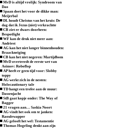
MvD is altijd vrolijk: Syndroom van
Dao
Spaan doet het voor de dikke man:
Meijerbal
DL houdt Christus van het kruis: De
dag dat ik Jezus (niet) verkrachtte
CB ziet er dwars doorheen:
Bespotlight
WF kan de druk niet meer aan:
Andriest
AG kan het niet langer binnenhouden:
Braackneiging
CB kan het niet negeren: Martijdbom
MvD overtreedt de eerste wet van
Asimov: Roboflop
AP heeft er geen tijd voor: Slobby
toppy
AG werkt zich in de nesten:
Holocautionary tale
TD hangt een trofee aan de muur:
Dassenjacht
StB gaat kopje onder: The Way of
Bagger
21 vragen aan… Saskia Noort
AG vindt het ook om te janken:
Raoulewapper
AG gelooft het wel: Testamentie
Thomas Hogeling denkt aan zijn