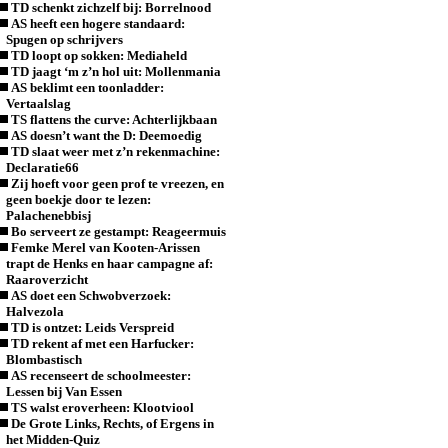
TD schenkt zichzelf bij: Borrelnood
AS heeft een hogere standaard:
Spugen op schrijvers
TD loopt op sokken: Mediaheld
TD jaagt ‘m z’n hol uit: Mollenmania
AS beklimt een toonladder:
Vertaalslag
TS flattens the curve: Achterlijkbaan
AS doesn’t want the D: Deemoedig
TD slaat weer met z’n rekenmachine:
Declaratie66
Zij hoeft voor geen prof te vreezen, en
geen boekje door te lezen:
Palachenebbisj
Bo serveert ze gestampt: Reageermuis
Femke Merel van Kooten-Arissen
trapt de Henks en haar campagne af:
Raaroverzicht
AS doet een Schwobverzoek:
Halvezola
TD is ontzet: Leids Verspreid
TD rekent af met een Harfucker:
Blombastisch
AS recenseert de schoolmeester:
Lessen bij Van Essen
TS walst eroverheen: Klootviool
De Grote Links, Rechts, of Ergens in
het Midden-Quiz