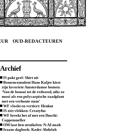
EUR
OUD-REDACTEUREN
Archief
IS pakt geel: Shirt uit
Bomenconsulent Hans Kaljee kiest
zijn favoriete Amsterdamse bomen:
‘Van de bonsai tot de redwood, niks zo
mooi als een polycarpische zaadplant
met een verhoute stam’
WF vloekt en vertiert: Henkut
IS ziet vlekken: Creatyfus
WF breekt het af met een Duschi:
Coppensneller
OM laat hen struikelen: N-AI-noah
Iraans dagboek: Kader Abdolah