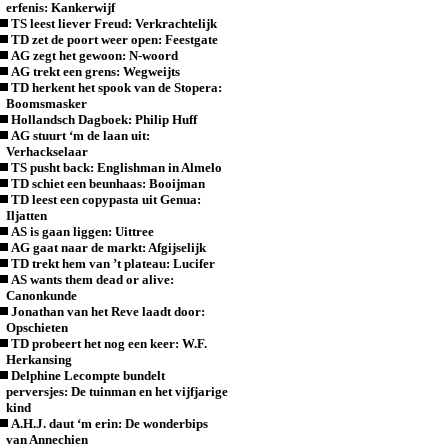
erfenis: Kankerwijf
TS leest liever Freud: Verkrachtelijk
TD zet de poort weer open: Feestgate
AG zegt het gewoon: N-woord
AG trekt een grens: Wegweijts
TD herkent het spook van de Stopera:
Boomsmasker
Hollandsch Dagboek: Philip Huff
AG stuurt ‘m de laan uit:
Verhackselaar
TS pusht back: Englishman in Almelo
TD schiet een beunhaas: Booijman
TD leest een copypasta uit Genua:
Iljatten
AS is gaan liggen: Uittree
AG gaat naar de markt: Afgijselijk
TD trekt hem van ’t plateau: Lucifer
AS wants them dead or alive:
Canonkunde
Jonathan van het Reve laadt door:
Opschieten
TD probeert het nog een keer: W.F.
Herkansing
Delphine Lecompte bundelt
perversjes: De tuinman en het vijfjarige
kind
A.H.J. daut ‘m erin: De wonderbips
van Annechien