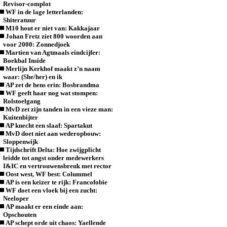
Revisor-complot
WF in de lage letterlanden:
Shiteratuur
M10 hout er niet van: Kakkajaar
Johan Fretz ziet 800 woorden aan
voor 2000: Zonnedjoek
Martien van Agtmaals eindcijfer:
Boekbal Inside
Merlijn Kerkhof maakt z’n naam
waar: (She/her) en ik
AP zet de hens erin: Bosbrandma
WF geeft haar nog wat stompen:
Rolstoelgang
MvD zet zijn tanden in een vieze man:
Kuitenbijter
AP knecht een slaaf: Spartakut
MvD doet niet aan wederopbouw:
Sloppenwijk
Tijdschrift Delta: Hoe zwijgplicht
leidde tot angst onder medewerkers
I&IC en vertrouwensbreuk met rector
Oost west, WF best: Colummel
AP is een keizer te rijk: Francofobie
WF doet een vloek bij een zucht:
Neeloper
AP maakt er een einde aan:
Opschouten
AP schept orde uit chaos: Yaellende