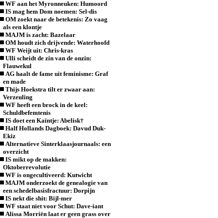
WF aan het Myronneuken: Humoord
IS mag hem Dom noemen: Sel-dis
OM zoekt naar de betekenis: Zo vaag
als een klontje
MAJM is zacht: Bazelaar
OM houdt zich drijvende: Waterhoofd
WF Weijt uit: Chris-kras
Ulli scheidt de zin van de onzin:
Flauwekul
AG haalt de fame uit feminisme: Graf
en made
Thijs Hoekstra tilt er zwaar aan:
Verzeuling
WF heeft een brock in de keel:
Schuldbefemtenis
IS doet een Kaïntje: Abelisk†
Half Hollands Dagboek: Davud Duk-
Ekiz
Alternatieve Sinterklaasjournaals: een
overzicht
IS mikt op de makken:
Oktoberrevolutie
WF is ongecultiveerd: Kutwicht
MAJM onderzoekt de genealogie van
een schedelbasisfractuur: Dorpijn
IS nekt die shit: Bijl-mer
WF staat niet voor Schut: Dave-iant
Alissa Morriën laat er geen grass over