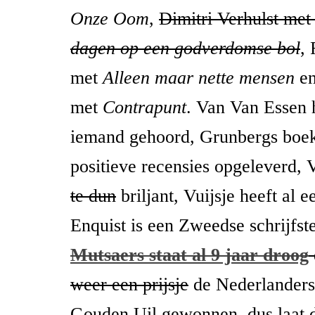
Onze Oom
,
Dimitri Verhulst me
dagen op een godverdomse bol
, 
met
Alleen maar nette mensen
en
met
Contrapunt
. Van Van Essen 
iemand gehoord, Grunbergs boek
positieve recensies opgeleverd, V
te dun
briljant, Vuijsje heeft al e
Enquist is een Zweedse schrijfste
Mutsaers staat al 9 jaar droog
weer een prijsje
de Nederlanders
Gouden Uil gewonnen, dus laat 