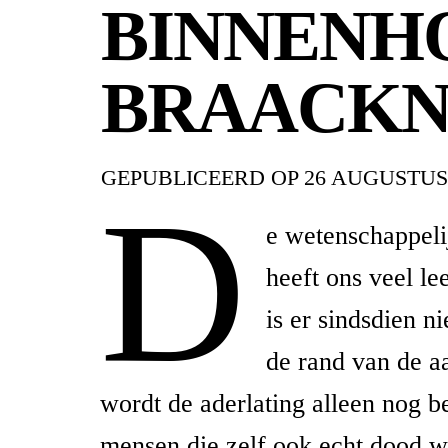
BINNENH
BRAACKN
GEPUBLICEERD OP
26 AUGUSTUS
D
e wetenschappeli
heeft ons veel le
is er sindsdien 
de rand van de a
wordt de aderlating alleen nog 
mensen die zelf ook echt dood w