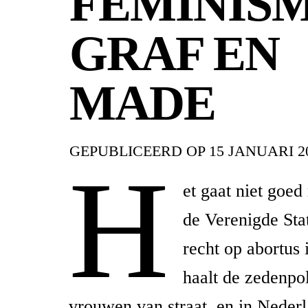
FEMINISM
GRAF EN
MADE
GEPUBLICEERD OP
15 JANUARI 2
H
et gaat niet goed
de Verenigde Sta
recht op abortus 
haalt de zedenpol
vrouwen van straat, en in Neder