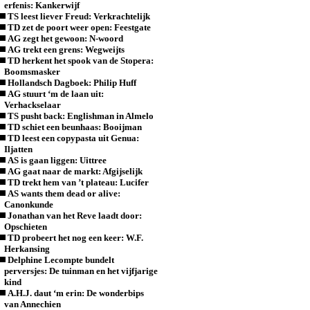
erfenis: Kankerwijf
TS leest liever Freud: Verkrachtelijk
TD zet de poort weer open: Feestgate
AG zegt het gewoon: N-woord
AG trekt een grens: Wegweijts
TD herkent het spook van de Stopera:
Boomsmasker
Hollandsch Dagboek: Philip Huff
AG stuurt ‘m de laan uit:
Verhackselaar
TS pusht back: Englishman in Almelo
TD schiet een beunhaas: Booijman
TD leest een copypasta uit Genua:
Iljatten
AS is gaan liggen: Uittree
AG gaat naar de markt: Afgijselijk
TD trekt hem van ’t plateau: Lucifer
AS wants them dead or alive:
Canonkunde
Jonathan van het Reve laadt door:
Opschieten
TD probeert het nog een keer: W.F.
Herkansing
Delphine Lecompte bundelt
perversjes: De tuinman en het vijfjarige
kind
A.H.J. daut ‘m erin: De wonderbips
van Annechien