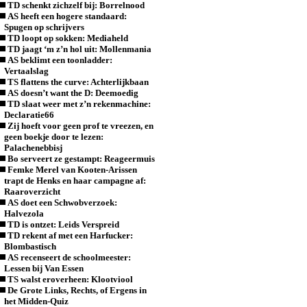
TD schenkt zichzelf bij: Borrelnood
AS heeft een hogere standaard:
Spugen op schrijvers
TD loopt op sokken: Mediaheld
TD jaagt ‘m z’n hol uit: Mollenmania
AS beklimt een toonladder:
Vertaalslag
TS flattens the curve: Achterlijkbaan
AS doesn’t want the D: Deemoedig
TD slaat weer met z’n rekenmachine:
Declaratie66
Zij hoeft voor geen prof te vreezen, en
geen boekje door te lezen:
Palachenebbisj
Bo serveert ze gestampt: Reageermuis
Femke Merel van Kooten-Arissen
trapt de Henks en haar campagne af:
Raaroverzicht
AS doet een Schwobverzoek:
Halvezola
TD is ontzet: Leids Verspreid
TD rekent af met een Harfucker:
Blombastisch
AS recenseert de schoolmeester:
Lessen bij Van Essen
TS walst eroverheen: Klootviool
De Grote Links, Rechts, of Ergens in
het Midden-Quiz