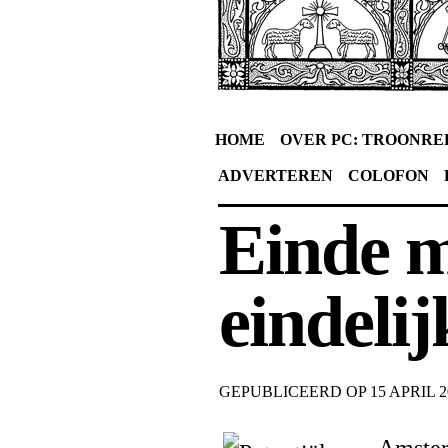
HOME
OVER PC: TROONRE
ADVERTEREN
COLOFON
Einde 
eindelij
GEPUBLICEERD OP
15 APRIL 