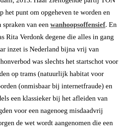
dam, 2015. Haar zieltogende partij TON
op het punt om opgeheven te worden en
 spraken van een
wanhoopsoffensief
. En
as Rita Verdonk degene die alles in gang
ar inzet is Nederland bijna vrij van
chonverbod was slechts het startschot voor
den op trams (natuurlijk habitat voor
borden (onmisbaar bij internetfraude) en
s een klassieker bij het afleiden van
gden voor een nagenoeg misdaadvrij
rgen de wet wordt aangenomen die een