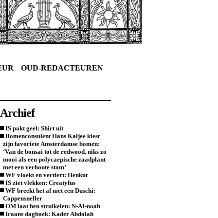
EUR
OUD-REDACTEUREN
Archief
IS pakt geel: Shirt uit
Bomenconsulent Hans Kaljee kiest
zijn favoriete Amsterdamse bomen:
‘Van de bonsai tot de redwood, niks zo
mooi als een polycarpische zaadplant
met een verhoute stam’
WF vloekt en vertiert: Henkut
IS ziet vlekken: Creatyfus
WF breekt het af met een Duschi:
Coppensneller
OM laat hen struikelen: N-AI-noah
Iraans dagboek: Kader Abdolah