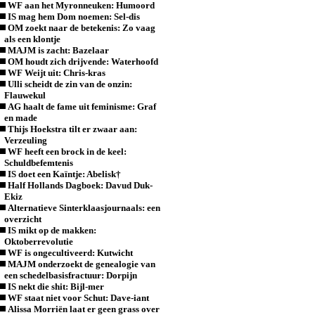
WF aan het Myronneuken: Humoord
IS mag hem Dom noemen: Sel-dis
OM zoekt naar de betekenis: Zo vaag
als een klontje
MAJM is zacht: Bazelaar
OM houdt zich drijvende: Waterhoofd
WF Weijt uit: Chris-kras
Ulli scheidt de zin van de onzin:
Flauwekul
AG haalt de fame uit feminisme: Graf
en made
Thijs Hoekstra tilt er zwaar aan:
Verzeuling
WF heeft een brock in de keel:
Schuldbefemtenis
IS doet een Kaïntje: Abelisk†
Half Hollands Dagboek: Davud Duk-
Ekiz
Alternatieve Sinterklaasjournaals: een
overzicht
IS mikt op de makken:
Oktoberrevolutie
WF is ongecultiveerd: Kutwicht
MAJM onderzoekt de genealogie van
een schedelbasisfractuur: Dorpijn
IS nekt die shit: Bijl-mer
WF staat niet voor Schut: Dave-iant
Alissa Morriën laat er geen grass over