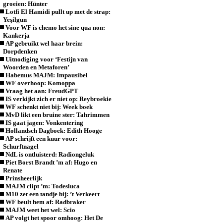
groeien: Hünter
Lotfi El Hamidi pullt up met de strap:
Yeşilgun
Voor WF is chemo het sine qua non:
Kankerja
AP gebruikt wel haar brein:
Dorpdenken
Uitnodiging voor ‘Festijn van
Woorden en Metaforen’
Habemus MAJM: Impausibel
WF overhoop: Komoppa
Vraag het aan: FreudGPT
IS verkijkt zich er niet op: Reybroekie
WF schenkt niet bij: Week boek
MvD likt een bruine ster: Tahrimmen
IS gaat jagen: Vonkentering
Hollandsch Dagboek: Edith Hooge
AP schrijft een kuur voor:
Schurftnagel
NdL is ontluisterd: Radiongeluk
Piet Borst Brandt ’m af: Hugo en
Renate
Prinsheerlijk
MAJM clipt ’m: Todesluca
M10 zet een tandje bij: ’t Verkeert
WF beult hem af: Radbraker
MAJM weet het wel: Scio
AP volgt het spoor omhoog: Het De