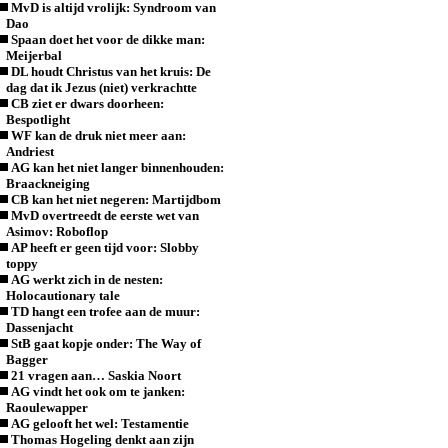
MvD is altijd vrolijk: Syndroom van
Dao
Spaan doet het voor de dikke man:
Meijerbal
DL houdt Christus van het kruis: De
dag dat ik Jezus (niet) verkrachtte
CB ziet er dwars doorheen:
Bespotlight
WF kan de druk niet meer aan:
Andriest
AG kan het niet langer binnenhouden:
Braackneiging
CB kan het niet negeren: Martijdbom
MvD overtreedt de eerste wet van
Asimov: Roboflop
AP heeft er geen tijd voor: Slobby
toppy
AG werkt zich in de nesten:
Holocautionary tale
TD hangt een trofee aan de muur:
Dassenjacht
StB gaat kopje onder: The Way of
Bagger
21 vragen aan… Saskia Noort
AG vindt het ook om te janken:
Raoulewapper
AG gelooft het wel: Testamentie
Thomas Hogeling denkt aan zijn