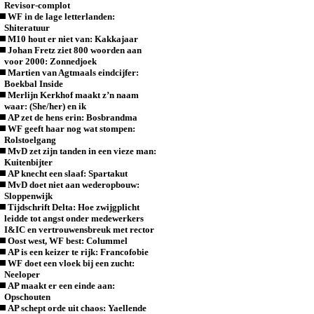
Revisor-complot
WF in de lage letterlanden:
Shiteratuur
M10 hout er niet van: Kakkajaar
Johan Fretz ziet 800 woorden aan
voor 2000: Zonnedjoek
Martien van Agtmaals eindcijfer:
Boekbal Inside
Merlijn Kerkhof maakt z’n naam
waar: (She/her) en ik
AP zet de hens erin: Bosbrandma
WF geeft haar nog wat stompen:
Rolstoelgang
MvD zet zijn tanden in een vieze man:
Kuitenbijter
AP knecht een slaaf: Spartakut
MvD doet niet aan wederopbouw:
Sloppenwijk
Tijdschrift Delta: Hoe zwijgplicht
leidde tot angst onder medewerkers
I&IC en vertrouwensbreuk met rector
Oost west, WF best: Colummel
AP is een keizer te rijk: Francofobie
WF doet een vloek bij een zucht:
Neeloper
AP maakt er een einde aan:
Opschouten
AP schept orde uit chaos: Yaellende