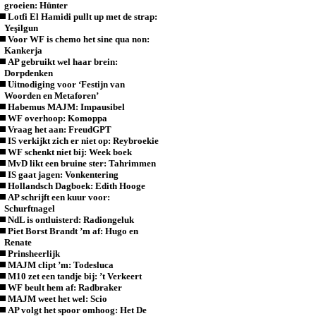
groeien: Hünter
Lotfi El Hamidi pullt up met de strap:
Yeşilgun
Voor WF is chemo het sine qua non:
Kankerja
AP gebruikt wel haar brein:
Dorpdenken
Uitnodiging voor ‘Festijn van
Woorden en Metaforen’
Habemus MAJM: Impausibel
WF overhoop: Komoppa
Vraag het aan: FreudGPT
IS verkijkt zich er niet op: Reybroekie
WF schenkt niet bij: Week boek
MvD likt een bruine ster: Tahrimmen
IS gaat jagen: Vonkentering
Hollandsch Dagboek: Edith Hooge
AP schrijft een kuur voor:
Schurftnagel
NdL is ontluisterd: Radiongeluk
Piet Borst Brandt ’m af: Hugo en
Renate
Prinsheerlijk
MAJM clipt ’m: Todesluca
M10 zet een tandje bij: ’t Verkeert
WF beult hem af: Radbraker
MAJM weet het wel: Scio
AP volgt het spoor omhoog: Het De