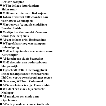
Revisor-complot
WF in de lage letterlanden:
Shiteratuur
M10 hout er niet van: Kakkajaar
Johan Fretz ziet 800 woorden aan
voor 2000: Zonnedjoek
Martien van Agtmaals eindcijfer:
Boekbal Inside
Merlijn Kerkhof maakt z’n naam
waar: (She/her) en ik
AP zet de hens erin: Bosbrandma
WF geeft haar nog wat stompen:
Rolstoelgang
MvD zet zijn tanden in een vieze man:
Kuitenbijter
AP knecht een slaaf: Spartakut
MvD doet niet aan wederopbouw:
Sloppenwijk
Tijdschrift Delta: Hoe zwijgplicht
leidde tot angst onder medewerkers
I&IC en vertrouwensbreuk met rector
Oost west, WF best: Colummel
AP is een keizer te rijk: Francofobie
WF doet een vloek bij een zucht:
Neeloper
AP maakt er een einde aan:
Opschouten
AP schept orde uit chaos: Yaellende