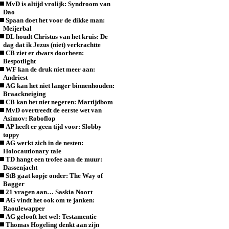
MvD is altijd vrolijk: Syndroom van
Dao
Spaan doet het voor de dikke man:
Meijerbal
DL houdt Christus van het kruis: De
dag dat ik Jezus (niet) verkrachtte
CB ziet er dwars doorheen:
Bespotlight
WF kan de druk niet meer aan:
Andriest
AG kan het niet langer binnenhouden:
Braackneiging
CB kan het niet negeren: Martijdbom
MvD overtreedt de eerste wet van
Asimov: Roboflop
AP heeft er geen tijd voor: Slobby
toppy
AG werkt zich in de nesten:
Holocautionary tale
TD hangt een trofee aan de muur:
Dassenjacht
StB gaat kopje onder: The Way of
Bagger
21 vragen aan… Saskia Noort
AG vindt het ook om te janken:
Raoulewapper
AG gelooft het wel: Testamentie
Thomas Hogeling denkt aan zijn