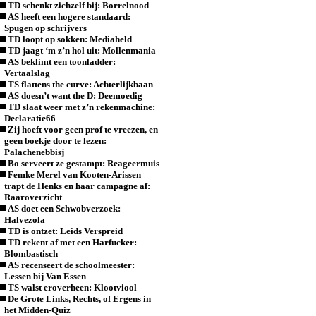
TD schenkt zichzelf bij: Borrelnood
AS heeft een hogere standaard:
Spugen op schrijvers
TD loopt op sokken: Mediaheld
TD jaagt ‘m z’n hol uit: Mollenmania
AS beklimt een toonladder:
Vertaalslag
TS flattens the curve: Achterlijkbaan
AS doesn’t want the D: Deemoedig
TD slaat weer met z’n rekenmachine:
Declaratie66
Zij hoeft voor geen prof te vreezen, en
geen boekje door te lezen:
Palachenebbisj
Bo serveert ze gestampt: Reageermuis
Femke Merel van Kooten-Arissen
trapt de Henks en haar campagne af:
Raaroverzicht
AS doet een Schwobverzoek:
Halvezola
TD is ontzet: Leids Verspreid
TD rekent af met een Harfucker:
Blombastisch
AS recenseert de schoolmeester:
Lessen bij Van Essen
TS walst eroverheen: Klootviool
De Grote Links, Rechts, of Ergens in
het Midden-Quiz