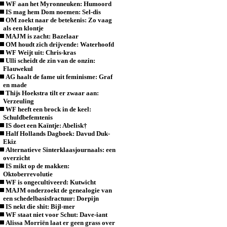
WF aan het Myronneuken: Humoord
IS mag hem Dom noemen: Sel-dis
OM zoekt naar de betekenis: Zo vaag
als een klontje
MAJM is zacht: Bazelaar
OM houdt zich drijvende: Waterhoofd
WF Weijt uit: Chris-kras
Ulli scheidt de zin van de onzin:
Flauwekul
AG haalt de fame uit feminisme: Graf
en made
Thijs Hoekstra tilt er zwaar aan:
Verzeuling
WF heeft een brock in de keel:
Schuldbefemtenis
IS doet een Kaïntje: Abelisk†
Half Hollands Dagboek: Davud Duk-
Ekiz
Alternatieve Sinterklaasjournaals: een
overzicht
IS mikt op de makken:
Oktoberrevolutie
WF is ongecultiveerd: Kutwicht
MAJM onderzoekt de genealogie van
een schedelbasisfractuur: Dorpijn
IS nekt die shit: Bijl-mer
WF staat niet voor Schut: Dave-iant
Alissa Morriën laat er geen grass over