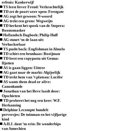
erfenis: Kankerwijf
TS leest liever Freud: Verkrachtelijk
TD zet de poort weer open: Feestgate
AG zegt het gewoon: N-woord
AG trekt een grens: Wegweijts
TD herkent het spook van de Stopera:
Boomsmasker
Hollandsch Dagboek: Philip Huff
AG stuurt ‘m de laan uit:
Verhackselaar
TS pusht back: Englishman in Almelo
TD schiet een beunhaas: Booijman
TD leest een copypasta uit Genua:
Iljatten
AS is gaan liggen: Uittree
AG gaat naar de markt: Afgijselijk
TD trekt hem van ’t plateau: Lucifer
AS wants them dead or alive:
Canonkunde
Jonathan van het Reve laadt door:
Opschieten
TD probeert het nog een keer: W.F.
Herkansing
Delphine Lecompte bundelt
perversjes: De tuinman en het vijfjarige
kind
A.H.J. daut ‘m erin: De wonderbips
van Annechien