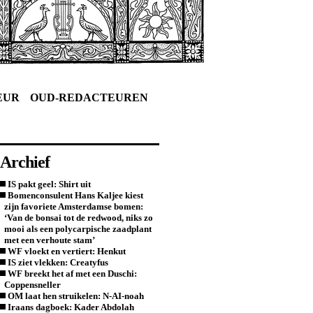
EUR
OUD-REDACTEUREN
Archief
IS pakt geel: Shirt uit
Bomenconsulent Hans Kaljee kiest
zijn favoriete Amsterdamse bomen:
‘Van de bonsai tot de redwood, niks zo
mooi als een polycarpische zaadplant
met een verhoute stam’
WF vloekt en vertiert: Henkut
IS ziet vlekken: Creatyfus
WF breekt het af met een Duschi:
Coppensneller
OM laat hen struikelen: N-AI-noah
Iraans dagboek: Kader Abdolah