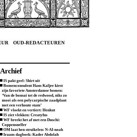
EUR
OUD-REDACTEUREN
Archief
IS pakt geel: Shirt uit
Bomenconsulent Hans Kaljee kiest
zijn favoriete Amsterdamse bomen:
‘Van de bonsai tot de redwood, niks zo
mooi als een polycarpische zaadplant
met een verhoute stam’
WF vloekt en vertiert: Henkut
IS ziet vlekken: Creatyfus
WF breekt het af met een Duschi:
Coppensneller
OM laat hen struikelen: N-AI-noah
Iraans dagboek: Kader Abdolah