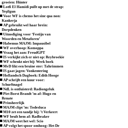
groeien: Hünter
Lotfi El Hamidi pullt up met de strap:
Yeşilgun
Voor WF is chemo het sine qua non:
Kankerja
AP gebruikt wel haar brein:
Dorpdenken
Uitnodiging voor ‘Festijn van
Woorden en Metaforen’
Habemus MAJM: Impausibel
WF overhoop: Komoppa
Vraag het aan: FreudGPT
IS verkijkt zich er niet op: Reybroekie
WF schenkt niet bij: Week boek
MvD likt een bruine ster: Tahrimmen
IS gaat jagen: Vonkentering
Hollandsch Dagboek: Edith Hooge
AP schrijft een kuur voor:
Schurftnagel
NdL is ontluisterd: Radiongeluk
Piet Borst Brandt ’m af: Hugo en
Renate
Prinsheerlijk
MAJM clipt ’m: Todesluca
M10 zet een tandje bij: ’t Verkeert
WF beult hem af: Radbraker
MAJM weet het wel: Scio
AP volgt het spoor omhoog: Het De