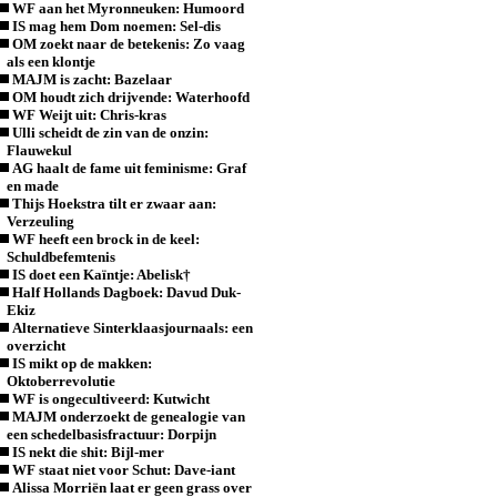
WF aan het Myronneuken: Humoord
IS mag hem Dom noemen: Sel-dis
OM zoekt naar de betekenis: Zo vaag
als een klontje
MAJM is zacht: Bazelaar
OM houdt zich drijvende: Waterhoofd
WF Weijt uit: Chris-kras
Ulli scheidt de zin van de onzin:
Flauwekul
AG haalt de fame uit feminisme: Graf
en made
Thijs Hoekstra tilt er zwaar aan:
Verzeuling
WF heeft een brock in de keel:
Schuldbefemtenis
IS doet een Kaïntje: Abelisk†
Half Hollands Dagboek: Davud Duk-
Ekiz
Alternatieve Sinterklaasjournaals: een
overzicht
IS mikt op de makken:
Oktoberrevolutie
WF is ongecultiveerd: Kutwicht
MAJM onderzoekt de genealogie van
een schedelbasisfractuur: Dorpijn
IS nekt die shit: Bijl-mer
WF staat niet voor Schut: Dave-iant
Alissa Morriën laat er geen grass over