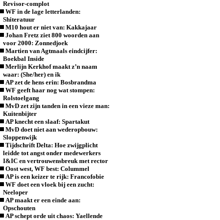
Revisor-complot
WF in de lage letterlanden:
Shiteratuur
M10 hout er niet van: Kakkajaar
Johan Fretz ziet 800 woorden aan
voor 2000: Zonnedjoek
Martien van Agtmaals eindcijfer:
Boekbal Inside
Merlijn Kerkhof maakt z’n naam
waar: (She/her) en ik
AP zet de hens erin: Bosbrandma
WF geeft haar nog wat stompen:
Rolstoelgang
MvD zet zijn tanden in een vieze man:
Kuitenbijter
AP knecht een slaaf: Spartakut
MvD doet niet aan wederopbouw:
Sloppenwijk
Tijdschrift Delta: Hoe zwijgplicht
leidde tot angst onder medewerkers
I&IC en vertrouwensbreuk met rector
Oost west, WF best: Colummel
AP is een keizer te rijk: Francofobie
WF doet een vloek bij een zucht:
Neeloper
AP maakt er een einde aan:
Opschouten
AP schept orde uit chaos: Yaellende