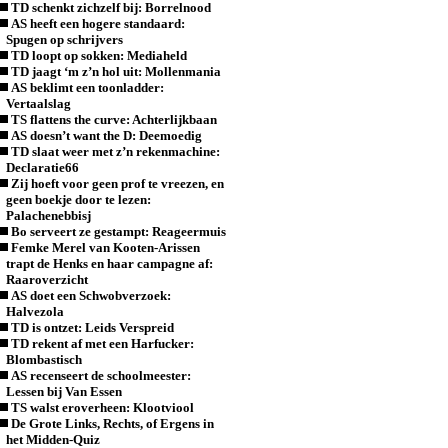
TD schenkt zichzelf bij: Borrelnood
AS heeft een hogere standaard:
Spugen op schrijvers
TD loopt op sokken: Mediaheld
TD jaagt ‘m z’n hol uit: Mollenmania
AS beklimt een toonladder:
Vertaalslag
TS flattens the curve: Achterlijkbaan
AS doesn’t want the D: Deemoedig
TD slaat weer met z’n rekenmachine:
Declaratie66
Zij hoeft voor geen prof te vreezen, en
geen boekje door te lezen:
Palachenebbisj
Bo serveert ze gestampt: Reageermuis
Femke Merel van Kooten-Arissen
trapt de Henks en haar campagne af:
Raaroverzicht
AS doet een Schwobverzoek:
Halvezola
TD is ontzet: Leids Verspreid
TD rekent af met een Harfucker:
Blombastisch
AS recenseert de schoolmeester:
Lessen bij Van Essen
TS walst eroverheen: Klootviool
De Grote Links, Rechts, of Ergens in
het Midden-Quiz