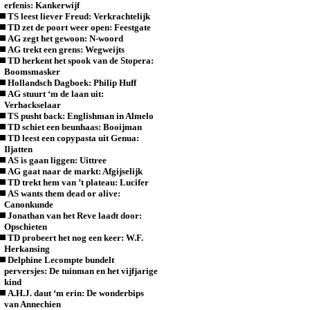
erfenis: Kankerwijf
TS leest liever Freud: Verkrachtelijk
TD zet de poort weer open: Feestgate
AG zegt het gewoon: N-woord
AG trekt een grens: Wegweijts
TD herkent het spook van de Stopera:
Boomsmasker
Hollandsch Dagboek: Philip Huff
AG stuurt ‘m de laan uit:
Verhackselaar
TS pusht back: Englishman in Almelo
TD schiet een beunhaas: Booijman
TD leest een copypasta uit Genua:
Iljatten
AS is gaan liggen: Uittree
AG gaat naar de markt: Afgijselijk
TD trekt hem van ’t plateau: Lucifer
AS wants them dead or alive:
Canonkunde
Jonathan van het Reve laadt door:
Opschieten
TD probeert het nog een keer: W.F.
Herkansing
Delphine Lecompte bundelt
perversjes: De tuinman en het vijfjarige
kind
A.H.J. daut ‘m erin: De wonderbips
van Annechien