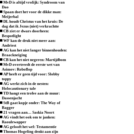
MvD is altijd vrolijk: Syndroom van
Dao
Spaan doet het voor de dikke man:
Meijerbal
DL houdt Christus van het kruis: De
dag dat ik Jezus (niet) verkrachtte
CB ziet er dwars doorheen:
Bespotlight
WF kan de druk niet meer aan:
Andriest
AG kan het niet langer binnenhouden:
Braackneiging
CB kan het niet negeren: Martijdbom
MvD overtreedt de eerste wet van
Asimov: Roboflop
AP heeft er geen tijd voor: Slobby
toppy
AG werkt zich in de nesten:
Holocautionary tale
TD hangt een trofee aan de muur:
Dassenjacht
StB gaat kopje onder: The Way of
Bagger
21 vragen aan… Saskia Noort
AG vindt het ook om te janken:
Raoulewapper
AG gelooft het wel: Testamentie
Thomas Hogeling denkt aan zijn