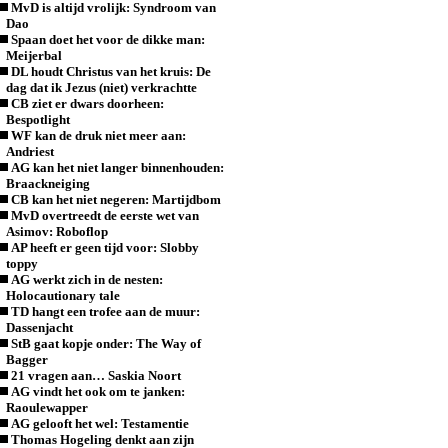
MvD is altijd vrolijk: Syndroom van
Dao
Spaan doet het voor de dikke man:
Meijerbal
DL houdt Christus van het kruis: De
dag dat ik Jezus (niet) verkrachtte
CB ziet er dwars doorheen:
Bespotlight
WF kan de druk niet meer aan:
Andriest
AG kan het niet langer binnenhouden:
Braackneiging
CB kan het niet negeren: Martijdbom
MvD overtreedt de eerste wet van
Asimov: Roboflop
AP heeft er geen tijd voor: Slobby
toppy
AG werkt zich in de nesten:
Holocautionary tale
TD hangt een trofee aan de muur:
Dassenjacht
StB gaat kopje onder: The Way of
Bagger
21 vragen aan… Saskia Noort
AG vindt het ook om te janken:
Raoulewapper
AG gelooft het wel: Testamentie
Thomas Hogeling denkt aan zijn