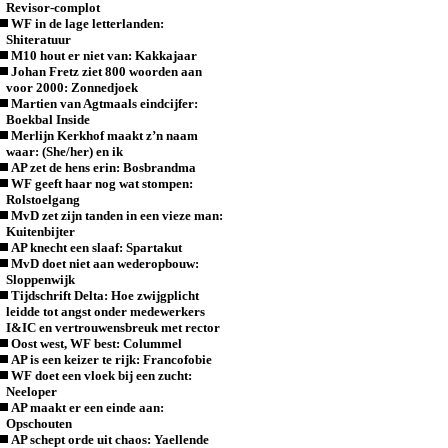
Revisor-complot
WF in de lage letterlanden:
Shiteratuur
M10 hout er niet van: Kakkajaar
Johan Fretz ziet 800 woorden aan
voor 2000: Zonnedjoek
Martien van Agtmaals eindcijfer:
Boekbal Inside
Merlijn Kerkhof maakt z’n naam
waar: (She/her) en ik
AP zet de hens erin: Bosbrandma
WF geeft haar nog wat stompen:
Rolstoelgang
MvD zet zijn tanden in een vieze man:
Kuitenbijter
AP knecht een slaaf: Spartakut
MvD doet niet aan wederopbouw:
Sloppenwijk
Tijdschrift Delta: Hoe zwijgplicht
leidde tot angst onder medewerkers
I&IC en vertrouwensbreuk met rector
Oost west, WF best: Colummel
AP is een keizer te rijk: Francofobie
WF doet een vloek bij een zucht:
Neeloper
AP maakt er een einde aan:
Opschouten
AP schept orde uit chaos: Yaellende