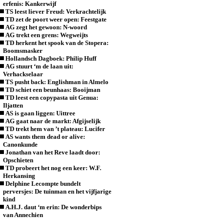
erfenis: Kankerwijf
TS leest liever Freud: Verkrachtelijk
TD zet de poort weer open: Feestgate
AG zegt het gewoon: N-woord
AG trekt een grens: Wegweijts
TD herkent het spook van de Stopera:
Boomsmasker
Hollandsch Dagboek: Philip Huff
AG stuurt ‘m de laan uit:
Verhackselaar
TS pusht back: Englishman in Almelo
TD schiet een beunhaas: Booijman
TD leest een copypasta uit Genua:
Iljatten
AS is gaan liggen: Uittree
AG gaat naar de markt: Afgijselijk
TD trekt hem van ’t plateau: Lucifer
AS wants them dead or alive:
Canonkunde
Jonathan van het Reve laadt door:
Opschieten
TD probeert het nog een keer: W.F.
Herkansing
Delphine Lecompte bundelt
perversjes: De tuinman en het vijfjarige
kind
A.H.J. daut ‘m erin: De wonderbips
van Annechien