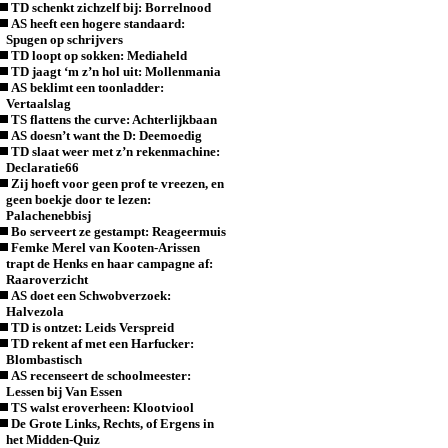
TD schenkt zichzelf bij: Borrelnood
AS heeft een hogere standaard:
Spugen op schrijvers
TD loopt op sokken: Mediaheld
TD jaagt ‘m z’n hol uit: Mollenmania
AS beklimt een toonladder:
Vertaalslag
TS flattens the curve: Achterlijkbaan
AS doesn’t want the D: Deemoedig
TD slaat weer met z’n rekenmachine:
Declaratie66
Zij hoeft voor geen prof te vreezen, en
geen boekje door te lezen:
Palachenebbisj
Bo serveert ze gestampt: Reageermuis
Femke Merel van Kooten-Arissen
trapt de Henks en haar campagne af:
Raaroverzicht
AS doet een Schwobverzoek:
Halvezola
TD is ontzet: Leids Verspreid
TD rekent af met een Harfucker:
Blombastisch
AS recenseert de schoolmeester:
Lessen bij Van Essen
TS walst eroverheen: Klootviool
De Grote Links, Rechts, of Ergens in
het Midden-Quiz