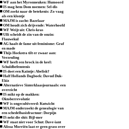
WF aan het Myronneuken: Humoord
IS mag hem Dom noemen: Sel-dis
OM zoekt naar de betekenis: Zo vaag
als een klontje
MAJM is zacht: Bazelaar
OM houdt zich drijvende: Waterhoofd
WF Weijt uit: Chris-kras
Ulli scheidt de zin van de onzin:
Flauwekul
AG haalt de fame uit feminisme: Graf
en made
Thijs Hoekstra tilt er zwaar aan:
Verzeuling
WF heeft een brock in de keel:
Schuldbefemtenis
IS doet een Kaïntje: Abelisk†
Half Hollands Dagboek: Davud Duk-
Ekiz
Alternatieve Sinterklaasjournaals: een
overzicht
IS mikt op de makken:
Oktoberrevolutie
WF is ongecultiveerd: Kutwicht
MAJM onderzoekt de genealogie van
een schedelbasisfractuur: Dorpijn
IS nekt die shit: Bijl-mer
WF staat niet voor Schut: Dave-iant
Alissa Morriën laat er geen grass over