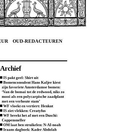
EUR
OUD-REDACTEUREN
Archief
IS pakt geel: Shirt uit
Bomenconsulent Hans Kaljee kiest
zijn favoriete Amsterdamse bomen:
‘Van de bonsai tot de redwood, niks zo
mooi als een polycarpische zaadplant
met een verhoute stam’
WF vloekt en vertiert: Henkut
IS ziet vlekken: Creatyfus
WF breekt het af met een Duschi:
Coppensneller
OM laat hen struikelen: N-AI-noah
Iraans dagboek: Kader Abdolah