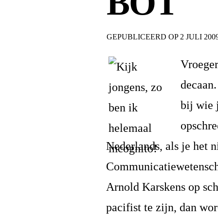
BOT
GEPUBLICEERD OP
2 JULI 200
Vroeger
decaan.
bij wie
opschre
Nederlands, als je het n
Communicatiewetenscha
Arnold Karskens op scho
pacifist te zijn, dan w