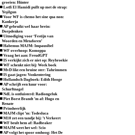
groeien: Hünter
Lotfi El Hamidi pullt up met de strap:
Yeşilgun
Voor WF is chemo het sine qua non:
Kankerja
AP gebruikt wel haar brein:
Dorpdenken
Uitnodiging voor ‘Festijn van
Woorden en Metaforen’
Habemus MAJM: Impausibel
WF overhoop: Komoppa
Vraag het aan: FreudGPT
IS verkijkt zich er niet op: Reybroekie
WF schenkt niet bij: Week boek
MvD likt een bruine ster: Tahrimmen
IS gaat jagen: Vonkentering
Hollandsch Dagboek: Edith Hooge
AP schrijft een kuur voor:
Schurftnagel
NdL is ontluisterd: Radiongeluk
Piet Borst Brandt ’m af: Hugo en
Renate
Prinsheerlijk
MAJM clipt ’m: Todesluca
M10 zet een tandje bij: ’t Verkeert
WF beult hem af: Radbraker
MAJM weet het wel: Scio
AP volgt het spoor omhoog: Het De