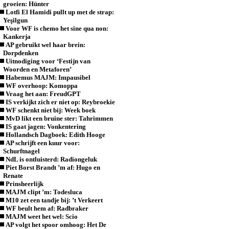
groeien: Hünter
Lotfi El Hamidi pullt up met de strap:
Yeşilgun
Voor WF is chemo het sine qua non:
Kankerja
AP gebruikt wel haar brein:
Dorpdenken
Uitnodiging voor ‘Festijn van
Woorden en Metaforen’
Habemus MAJM: Impausibel
WF overhoop: Komoppa
Vraag het aan: FreudGPT
IS verkijkt zich er niet op: Reybroekie
WF schenkt niet bij: Week boek
MvD likt een bruine ster: Tahrimmen
IS gaat jagen: Vonkentering
Hollandsch Dagboek: Edith Hooge
AP schrijft een kuur voor:
Schurftnagel
NdL is ontluisterd: Radiongeluk
Piet Borst Brandt ’m af: Hugo en
Renate
Prinsheerlijk
MAJM clipt ’m: Todesluca
M10 zet een tandje bij: ’t Verkeert
WF beult hem af: Radbraker
MAJM weet het wel: Scio
AP volgt het spoor omhoog: Het De