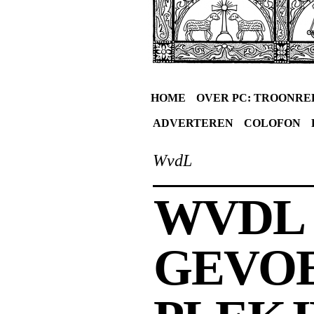
HOME
OVER PC: TROONRE
ADVERTEREN
COLOFON
WvdL
WVDL 
GEVO