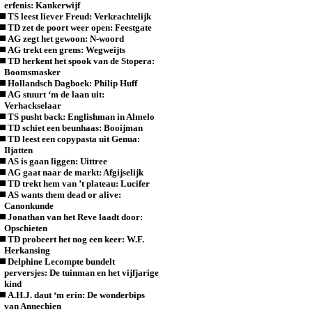
erfenis: Kankerwijf
TS leest liever Freud: Verkrachtelijk
TD zet de poort weer open: Feestgate
AG zegt het gewoon: N-woord
AG trekt een grens: Wegweijts
TD herkent het spook van de Stopera:
Boomsmasker
Hollandsch Dagboek: Philip Huff
AG stuurt ‘m de laan uit:
Verhackselaar
TS pusht back: Englishman in Almelo
TD schiet een beunhaas: Booijman
TD leest een copypasta uit Genua:
Iljatten
AS is gaan liggen: Uittree
AG gaat naar de markt: Afgijselijk
TD trekt hem van ’t plateau: Lucifer
AS wants them dead or alive:
Canonkunde
Jonathan van het Reve laadt door:
Opschieten
TD probeert het nog een keer: W.F.
Herkansing
Delphine Lecompte bundelt
perversjes: De tuinman en het vijfjarige
kind
A.H.J. daut ‘m erin: De wonderbips
van Annechien