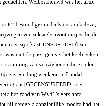
en gedachten. Welbeschouwd was het al zo
 in PC bestond grotendeels uit smakeloze,
ijvingen van seksuele avontuurtjes die de
samen met zijn [GECENSUREERD] zou
et was niet de passage over het keelneuken
de opsomming van vunzigheden die zouden
tijdens een lang weekend in Landal
bewering dat [GECENSUREERD] met
heid het zaad van WvdL’s verslapte
 dat hij geregeld aanzienlijke moeite had het