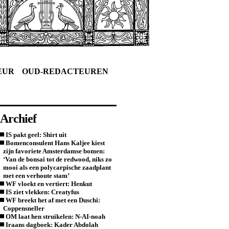
EUR
OUD-REDACTEUREN
Archief
IS pakt geel: Shirt uit
Bomenconsulent Hans Kaljee kiest
zijn favoriete Amsterdamse bomen:
‘Van de bonsai tot de redwood, niks zo
mooi als een polycarpische zaadplant
met een verhoute stam’
WF vloekt en vertiert: Henkut
IS ziet vlekken: Creatyfus
WF breekt het af met een Duschi:
Coppensneller
OM laat hen struikelen: N-AI-noah
Iraans dagboek: Kader Abdolah