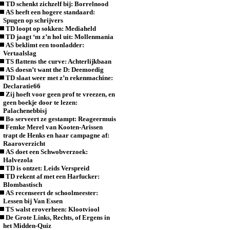
TD schenkt zichzelf bij: Borrelnood
AS heeft een hogere standaard:
Spugen op schrijvers
TD loopt op sokken: Mediaheld
TD jaagt ‘m z’n hol uit: Mollenmania
AS beklimt een toonladder:
Vertaalslag
TS flattens the curve: Achterlijkbaan
AS doesn’t want the D: Deemoedig
TD slaat weer met z’n rekenmachine:
Declaratie66
Zij hoeft voor geen prof te vreezen, en
geen boekje door te lezen:
Palachenebbisj
Bo serveert ze gestampt: Reageermuis
Femke Merel van Kooten-Arissen
trapt de Henks en haar campagne af:
Raaroverzicht
AS doet een Schwobverzoek:
Halvezola
TD is ontzet: Leids Verspreid
TD rekent af met een Harfucker:
Blombastisch
AS recenseert de schoolmeester:
Lessen bij Van Essen
TS walst eroverheen: Klootviool
De Grote Links, Rechts, of Ergens in
het Midden-Quiz