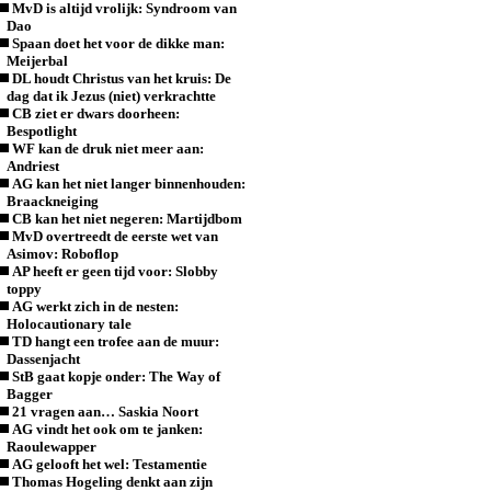
MvD is altijd vrolijk: Syndroom van
Dao
Spaan doet het voor de dikke man:
Meijerbal
DL houdt Christus van het kruis: De
dag dat ik Jezus (niet) verkrachtte
CB ziet er dwars doorheen:
Bespotlight
WF kan de druk niet meer aan:
Andriest
AG kan het niet langer binnenhouden:
Braackneiging
CB kan het niet negeren: Martijdbom
MvD overtreedt de eerste wet van
Asimov: Roboflop
AP heeft er geen tijd voor: Slobby
toppy
AG werkt zich in de nesten:
Holocautionary tale
TD hangt een trofee aan de muur:
Dassenjacht
StB gaat kopje onder: The Way of
Bagger
21 vragen aan… Saskia Noort
AG vindt het ook om te janken:
Raoulewapper
AG gelooft het wel: Testamentie
Thomas Hogeling denkt aan zijn