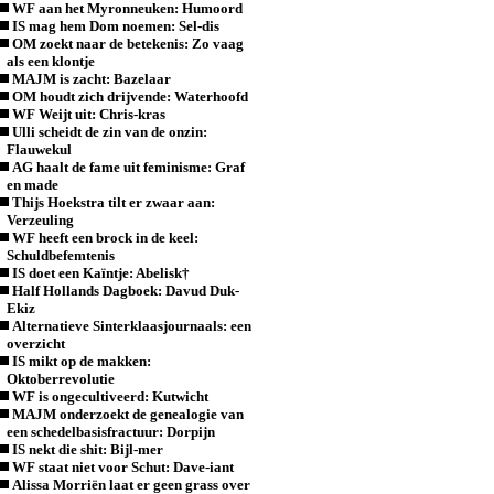
WF aan het Myronneuken: Humoord
IS mag hem Dom noemen: Sel-dis
OM zoekt naar de betekenis: Zo vaag
als een klontje
MAJM is zacht: Bazelaar
OM houdt zich drijvende: Waterhoofd
WF Weijt uit: Chris-kras
Ulli scheidt de zin van de onzin:
Flauwekul
AG haalt de fame uit feminisme: Graf
en made
Thijs Hoekstra tilt er zwaar aan:
Verzeuling
WF heeft een brock in de keel:
Schuldbefemtenis
IS doet een Kaïntje: Abelisk†
Half Hollands Dagboek: Davud Duk-
Ekiz
Alternatieve Sinterklaasjournaals: een
overzicht
IS mikt op de makken:
Oktoberrevolutie
WF is ongecultiveerd: Kutwicht
MAJM onderzoekt de genealogie van
een schedelbasisfractuur: Dorpijn
IS nekt die shit: Bijl-mer
WF staat niet voor Schut: Dave-iant
Alissa Morriën laat er geen grass over