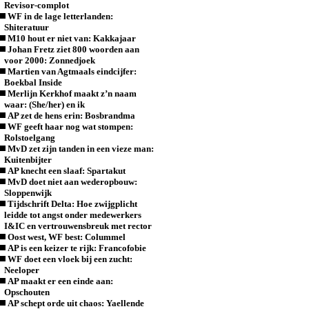
Revisor-complot
WF in de lage letterlanden:
Shiteratuur
M10 hout er niet van: Kakkajaar
Johan Fretz ziet 800 woorden aan
voor 2000: Zonnedjoek
Martien van Agtmaals eindcijfer:
Boekbal Inside
Merlijn Kerkhof maakt z’n naam
waar: (She/her) en ik
AP zet de hens erin: Bosbrandma
WF geeft haar nog wat stompen:
Rolstoelgang
MvD zet zijn tanden in een vieze man:
Kuitenbijter
AP knecht een slaaf: Spartakut
MvD doet niet aan wederopbouw:
Sloppenwijk
Tijdschrift Delta: Hoe zwijgplicht
leidde tot angst onder medewerkers
I&IC en vertrouwensbreuk met rector
Oost west, WF best: Colummel
AP is een keizer te rijk: Francofobie
WF doet een vloek bij een zucht:
Neeloper
AP maakt er een einde aan:
Opschouten
AP schept orde uit chaos: Yaellende