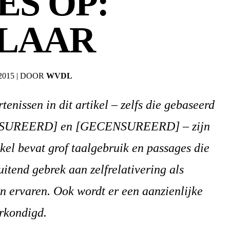
ES OP:
ELAAR
2015
|
DOOR
WVDL
enissen in dit artikel – zelfs die gebaseerd
NSUREERD] en [GECENSUREERD] – zijn
rtikel bevat grof taalgebruik en passages die
itend gebrek aan zelfrelativering als
 ervaren. Ook wordt er een aanzienlijke
erkondigd.