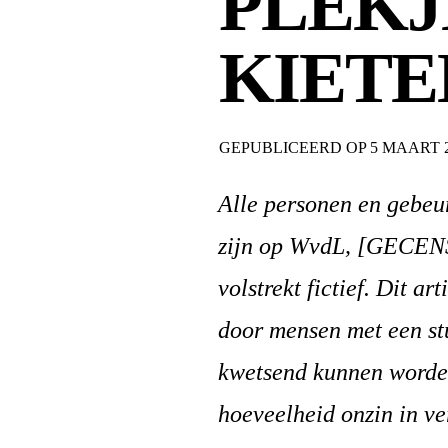
PLEKJ
KIET
GEPUBLICEERD OP
5 MAART 
Alle personen en gebeurt
zijn op WvdL, [GECE
volstrekt fictief. Dit a
door mensen met een stu
kwetsend kunnen worden
hoeveelheid onzin in v