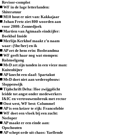
Revisor-complot
WF in de lage letterlanden:
Shiteratuur
M10 hout er niet van: Kakkajaar
Johan Fretz ziet 800 woorden aan
voor 2000: Zonnedjoek
Martien van Agtmaals eindcijfer:
Boekbal Inside
Merlijn Kerkhof maakt z’n naam
waar: (She/her) en ik
AP zet de hens erin: Bosbrandma
WF geeft haar nog wat stompen:
Rolstoelgang
MvD zet zijn tanden in een vieze man:
Kuitenbijter
AP knecht een slaaf: Spartakut
MvD doet niet aan wederopbouw:
Sloppenwijk
Tijdschrift Delta: Hoe zwijgplicht
leidde tot angst onder medewerkers
I&IC en vertrouwensbreuk met rector
Oost west, WF best: Colummel
AP is een keizer te rijk: Francofobie
WF doet een vloek bij een zucht:
Neeloper
AP maakt er een einde aan:
Opschouten
AP schept orde uit chaos: Yaellende