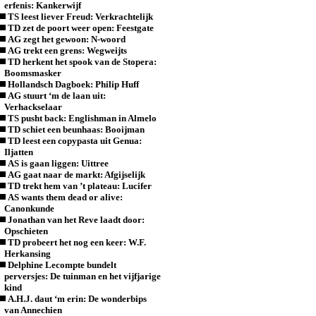
erfenis: Kankerwijf
TS leest liever Freud: Verkrachtelijk
TD zet de poort weer open: Feestgate
AG zegt het gewoon: N-woord
AG trekt een grens: Wegweijts
TD herkent het spook van de Stopera:
Boomsmasker
Hollandsch Dagboek: Philip Huff
AG stuurt ‘m de laan uit:
Verhackselaar
TS pusht back: Englishman in Almelo
TD schiet een beunhaas: Booijman
TD leest een copypasta uit Genua:
Iljatten
AS is gaan liggen: Uittree
AG gaat naar de markt: Afgijselijk
TD trekt hem van ’t plateau: Lucifer
AS wants them dead or alive:
Canonkunde
Jonathan van het Reve laadt door:
Opschieten
TD probeert het nog een keer: W.F.
Herkansing
Delphine Lecompte bundelt
perversjes: De tuinman en het vijfjarige
kind
A.H.J. daut ‘m erin: De wonderbips
van Annechien