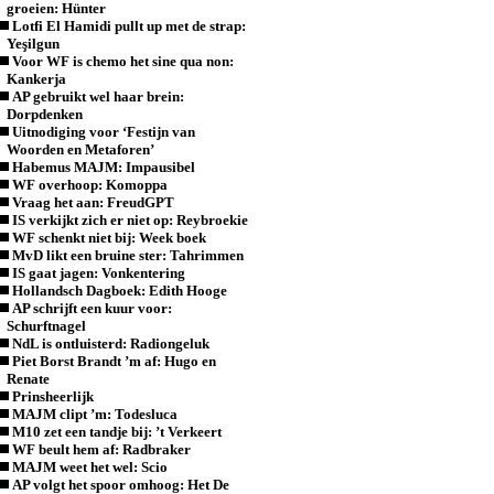
groeien: Hünter
Lotfi El Hamidi pullt up met de strap:
Yeşilgun
Voor WF is chemo het sine qua non:
Kankerja
AP gebruikt wel haar brein:
Dorpdenken
Uitnodiging voor ‘Festijn van
Woorden en Metaforen’
Habemus MAJM: Impausibel
WF overhoop: Komoppa
Vraag het aan: FreudGPT
IS verkijkt zich er niet op: Reybroekie
WF schenkt niet bij: Week boek
MvD likt een bruine ster: Tahrimmen
IS gaat jagen: Vonkentering
Hollandsch Dagboek: Edith Hooge
AP schrijft een kuur voor:
Schurftnagel
NdL is ontluisterd: Radiongeluk
Piet Borst Brandt ’m af: Hugo en
Renate
Prinsheerlijk
MAJM clipt ’m: Todesluca
M10 zet een tandje bij: ’t Verkeert
WF beult hem af: Radbraker
MAJM weet het wel: Scio
AP volgt het spoor omhoog: Het De