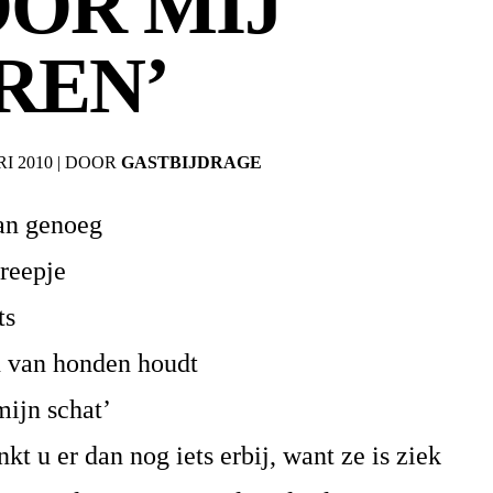
OOR MIJ
REN’
I 2010
|
DOOR
GASTBIJDRAGE
an genoeg
treepje
ts
n van honden houdt
mijn schat’
t u er dan nog iets erbij, want ze is ziek