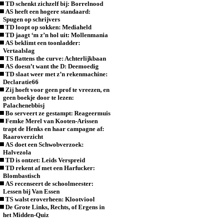
TD schenkt zichzelf bij: Borrelnood
AS heeft een hogere standaard:
Spugen op schrijvers
TD loopt op sokken: Mediaheld
TD jaagt ‘m z’n hol uit: Mollenmania
AS beklimt een toonladder:
Vertaalslag
TS flattens the curve: Achterlijkbaan
AS doesn’t want the D: Deemoedig
TD slaat weer met z’n rekenmachine:
Declaratie66
Zij hoeft voor geen prof te vreezen, en
geen boekje door te lezen:
Palachenebbisj
Bo serveert ze gestampt: Reageermuis
Femke Merel van Kooten-Arissen
trapt de Henks en haar campagne af:
Raaroverzicht
AS doet een Schwobverzoek:
Halvezola
TD is ontzet: Leids Verspreid
TD rekent af met een Harfucker:
Blombastisch
AS recenseert de schoolmeester:
Lessen bij Van Essen
TS walst eroverheen: Klootviool
De Grote Links, Rechts, of Ergens in
het Midden-Quiz