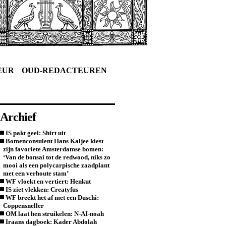
EUR
OUD-REDACTEUREN
Archief
IS pakt geel: Shirt uit
Bomenconsulent Hans Kaljee kiest
zijn favoriete Amsterdamse bomen:
‘Van de bonsai tot de redwood, niks zo
mooi als een polycarpische zaadplant
met een verhoute stam’
WF vloekt en vertiert: Henkut
IS ziet vlekken: Creatyfus
WF breekt het af met een Duschi:
Coppensneller
OM laat hen struikelen: N-AI-noah
Iraans dagboek: Kader Abdolah