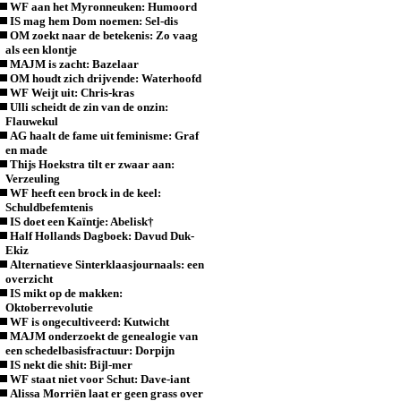
WF aan het Myronneuken: Humoord
IS mag hem Dom noemen: Sel-dis
OM zoekt naar de betekenis: Zo vaag
als een klontje
MAJM is zacht: Bazelaar
OM houdt zich drijvende: Waterhoofd
WF Weijt uit: Chris-kras
Ulli scheidt de zin van de onzin:
Flauwekul
AG haalt de fame uit feminisme: Graf
en made
Thijs Hoekstra tilt er zwaar aan:
Verzeuling
WF heeft een brock in de keel:
Schuldbefemtenis
IS doet een Kaïntje: Abelisk†
Half Hollands Dagboek: Davud Duk-
Ekiz
Alternatieve Sinterklaasjournaals: een
overzicht
IS mikt op de makken:
Oktoberrevolutie
WF is ongecultiveerd: Kutwicht
MAJM onderzoekt de genealogie van
een schedelbasisfractuur: Dorpijn
IS nekt die shit: Bijl-mer
WF staat niet voor Schut: Dave-iant
Alissa Morriën laat er geen grass over