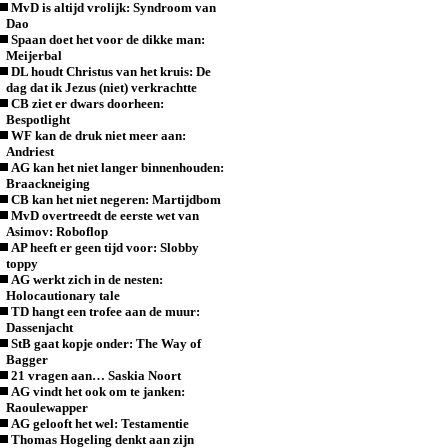
MvD is altijd vrolijk: Syndroom van
Dao
Spaan doet het voor de dikke man:
Meijerbal
DL houdt Christus van het kruis: De
dag dat ik Jezus (niet) verkrachtte
CB ziet er dwars doorheen:
Bespotlight
WF kan de druk niet meer aan:
Andriest
AG kan het niet langer binnenhouden:
Braackneiging
CB kan het niet negeren: Martijdbom
MvD overtreedt de eerste wet van
Asimov: Roboflop
AP heeft er geen tijd voor: Slobby
toppy
AG werkt zich in de nesten:
Holocautionary tale
TD hangt een trofee aan de muur:
Dassenjacht
StB gaat kopje onder: The Way of
Bagger
21 vragen aan… Saskia Noort
AG vindt het ook om te janken:
Raoulewapper
AG gelooft het wel: Testamentie
Thomas Hogeling denkt aan zijn