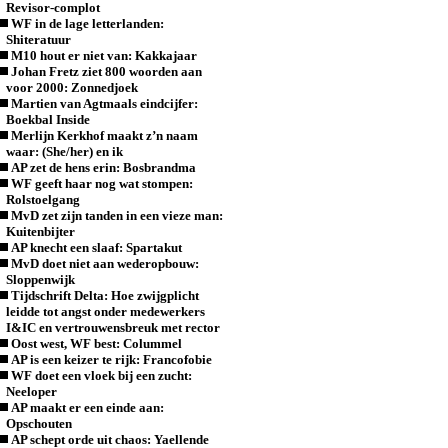
Revisor-complot
WF in de lage letterlanden:
Shiteratuur
M10 hout er niet van: Kakkajaar
Johan Fretz ziet 800 woorden aan
voor 2000: Zonnedjoek
Martien van Agtmaals eindcijfer:
Boekbal Inside
Merlijn Kerkhof maakt z’n naam
waar: (She/her) en ik
AP zet de hens erin: Bosbrandma
WF geeft haar nog wat stompen:
Rolstoelgang
MvD zet zijn tanden in een vieze man:
Kuitenbijter
AP knecht een slaaf: Spartakut
MvD doet niet aan wederopbouw:
Sloppenwijk
Tijdschrift Delta: Hoe zwijgplicht
leidde tot angst onder medewerkers
I&IC en vertrouwensbreuk met rector
Oost west, WF best: Colummel
AP is een keizer te rijk: Francofobie
WF doet een vloek bij een zucht:
Neeloper
AP maakt er een einde aan:
Opschouten
AP schept orde uit chaos: Yaellende