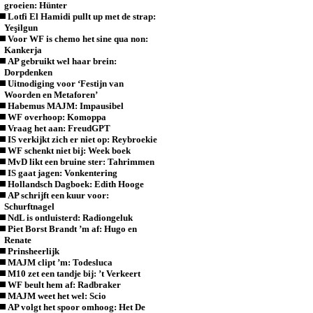
groeien: Hünter
Lotfi El Hamidi pullt up met de strap:
Yeşilgun
Voor WF is chemo het sine qua non:
Kankerja
AP gebruikt wel haar brein:
Dorpdenken
Uitnodiging voor ‘Festijn van
Woorden en Metaforen’
Habemus MAJM: Impausibel
WF overhoop: Komoppa
Vraag het aan: FreudGPT
IS verkijkt zich er niet op: Reybroekie
WF schenkt niet bij: Week boek
MvD likt een bruine ster: Tahrimmen
IS gaat jagen: Vonkentering
Hollandsch Dagboek: Edith Hooge
AP schrijft een kuur voor:
Schurftnagel
NdL is ontluisterd: Radiongeluk
Piet Borst Brandt ’m af: Hugo en
Renate
Prinsheerlijk
MAJM clipt ’m: Todesluca
M10 zet een tandje bij: ’t Verkeert
WF beult hem af: Radbraker
MAJM weet het wel: Scio
AP volgt het spoor omhoog: Het De