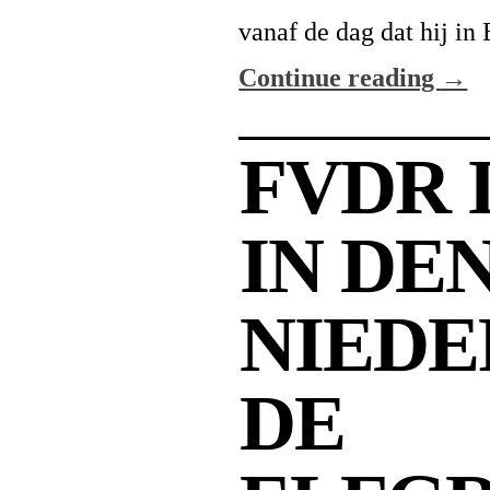
vanaf de dag dat hij in
Continue reading
→
FVDR 
IN DE
NIEDE
DE