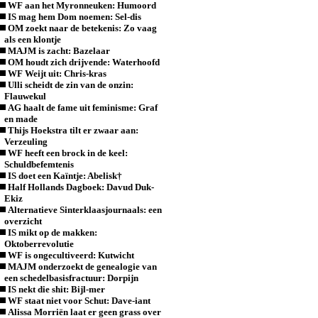
WF aan het Myronneuken: Humoord
IS mag hem Dom noemen: Sel-dis
OM zoekt naar de betekenis: Zo vaag
als een klontje
MAJM is zacht: Bazelaar
OM houdt zich drijvende: Waterhoofd
WF Weijt uit: Chris-kras
Ulli scheidt de zin van de onzin:
Flauwekul
AG haalt de fame uit feminisme: Graf
en made
Thijs Hoekstra tilt er zwaar aan:
Verzeuling
WF heeft een brock in de keel:
Schuldbefemtenis
IS doet een Kaïntje: Abelisk†
Half Hollands Dagboek: Davud Duk-
Ekiz
Alternatieve Sinterklaasjournaals: een
overzicht
IS mikt op de makken:
Oktoberrevolutie
WF is ongecultiveerd: Kutwicht
MAJM onderzoekt de genealogie van
een schedelbasisfractuur: Dorpijn
IS nekt die shit: Bijl-mer
WF staat niet voor Schut: Dave-iant
Alissa Morriën laat er geen grass over