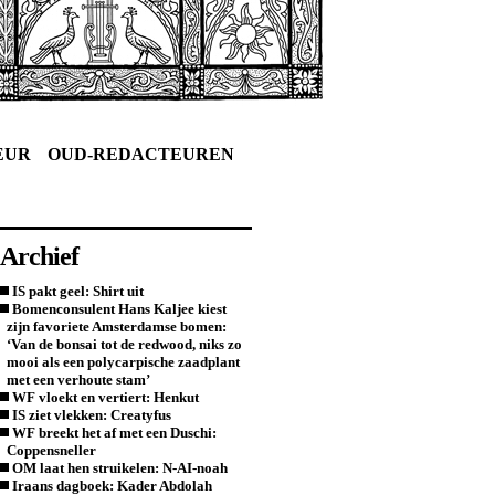
EUR
OUD-REDACTEUREN
Archief
IS pakt geel: Shirt uit
Bomenconsulent Hans Kaljee kiest
zijn favoriete Amsterdamse bomen:
‘Van de bonsai tot de redwood, niks zo
mooi als een polycarpische zaadplant
met een verhoute stam’
WF vloekt en vertiert: Henkut
IS ziet vlekken: Creatyfus
WF breekt het af met een Duschi:
Coppensneller
OM laat hen struikelen: N-AI-noah
Iraans dagboek: Kader Abdolah