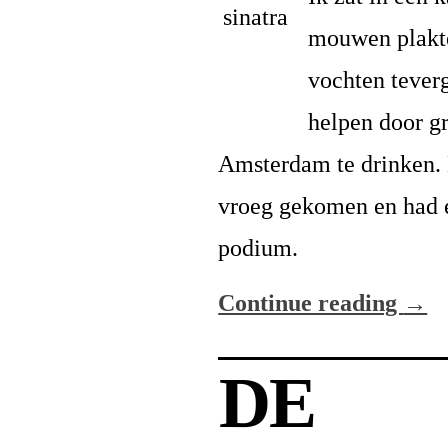
mouwen plakte
vochten teverg
helpen door g
Amsterdam te drinken. 
vroeg gekomen en had e
podium.
Continue reading
→
DE