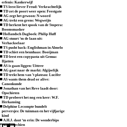
erfenis: Kankerwijf
TS leest liever Freud: Verkrachtelijk
TD zet de poort weer open: Feestgate
AG zegt het gewoon: N-woord
AG trekt een grens: Wegweijts
TD herkent het spook van de Stopera:
Boomsmasker
Hollandsch Dagboek: Philip Huff
AG stuurt ‘m de laan uit:
Verhackselaar
TS pusht back: Englishman in Almelo
TD schiet een beunhaas: Booijman
TD leest een copypasta uit Genua:
Iljatten
AS is gaan liggen: Uittree
AG gaat naar de markt: Afgijselijk
TD trekt hem van ’t plateau: Lucifer
AS wants them dead or alive:
Canonkunde
Jonathan van het Reve laadt door:
Opschieten
TD probeert het nog een keer: W.F.
Herkansing
Delphine Lecompte bundelt
perversjes: De tuinman en het vijfjarige
kind
A.H.J. daut ‘m erin: De wonderbips
van Annechien