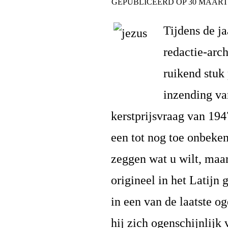
GEPUBLICEERD OP
30 MAART
Tijdens de j
redactie-arc
ruikend stuk 
inzending va
kerstprijsvraag van 194
een tot nog toe onbeke
zeggen wat u wilt, maar 
origineel in het Latijn
in een van de laatste o
hij zich ogenschijnlijk 