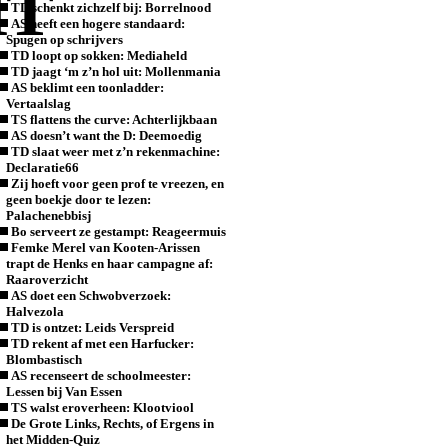
HT
TD schenkt zichzelf bij: Borrelnood
AS heeft een hogere standaard:
Spugen op schrijvers
TD loopt op sokken: Mediaheld
TD jaagt ‘m z’n hol uit: Mollenmania
AS beklimt een toonladder:
Vertaalslag
TS flattens the curve: Achterlijkbaan
AS doesn’t want the D: Deemoedig
TD slaat weer met z’n rekenmachine:
Declaratie66
Zij hoeft voor geen prof te vreezen, en
geen boekje door te lezen:
Palachenebbisj
Bo serveert ze gestampt: Reageermuis
Femke Merel van Kooten-Arissen
trapt de Henks en haar campagne af:
Raaroverzicht
AS doet een Schwobverzoek:
Halvezola
TD is ontzet: Leids Verspreid
TD rekent af met een Harfucker:
Blombastisch
AS recenseert de schoolmeester:
Lessen bij Van Essen
TS walst eroverheen: Klootviool
De Grote Links, Rechts, of Ergens in
het Midden-Quiz