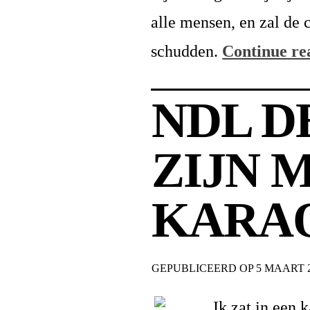
alle mensen, en zal de 
schudden.
Continue r
NDL D
ZIJN 
KARA
GEPUBLICEERD OP
5 MAART 
Ik zat in een 