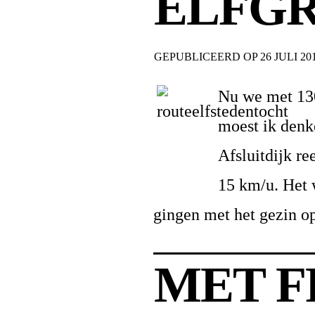
ELFG
GEPUBLICEERD OP
26 JULI 20
Nu we met 130
moest ik denk
Afsluitdijk r
15 km/u. Het 
gingen met het gezin op
MET F