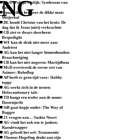
ING
MvD is altijd vrolijk: Syndroom van
Dao
Spaan doet het voor de dikke man:
Meijerbal
DL houdt Christus van het kruis: De
dag dat ik Jezus (niet) verkrachtte
CB ziet er dwars doorheen:
Bespotlight
WF kan de druk niet meer aan:
Andriest
AG kan het niet langer binnenhouden:
Braackneiging
CB kan het niet negeren: Martijdbom
MvD overtreedt de eerste wet van
Asimov: Roboflop
AP heeft er geen tijd voor: Slobby
toppy
AG werkt zich in de nesten:
Holocautionary tale
TD hangt een trofee aan de muur:
Dassenjacht
StB gaat kopje onder: The Way of
Bagger
21 vragen aan… Saskia Noort
AG vindt het ook om te janken:
Raoulewapper
AG gelooft het wel: Testamentie
Thomas Hogeling denkt aan zijn