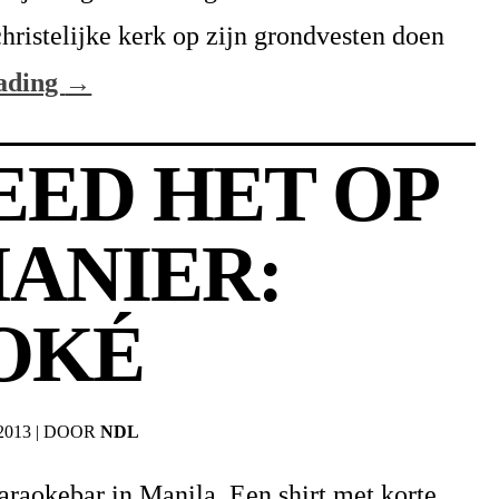
christelijke kerk op zijn grondvesten doen
eading
→
EED HET OP
MANIER:
OKÉ
2013
|
DOOR
NDL
karaokebar in Manila. Een shirt met korte