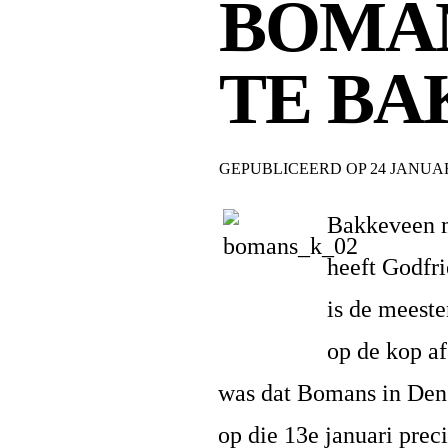
BOMA
TE B
GEPUBLICEERD OP
24 JANUAR
Bakkeveen ma
heeft Godfr
is de meeste
op de kop a
was dat Bomans in Den 
op die 13e januari prec